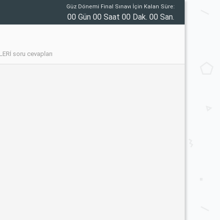
Güz Dönemi Final Sınavı İçin Kalan Süre:
00 Gün 00 Saat 00 Dak. 00 San.
Rİ soru cevapları