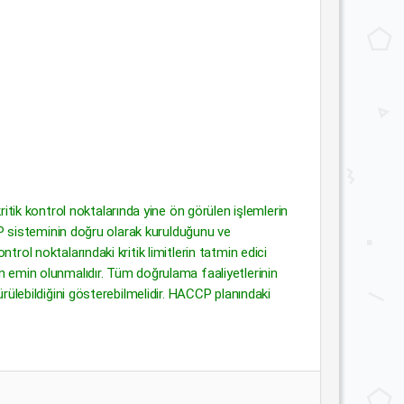
tik kontrol noktalarında yine ön görülen işlemlerin
CCP sisteminin doğru olarak kurulduğunu ve
rol noktalarındaki kritik limitlerin tatmin edici
an emin olunmalıdır. Tüm doğrulama faaliyetlerinin
ürülebildiğini gösterebilmelidir. HACCP planındaki