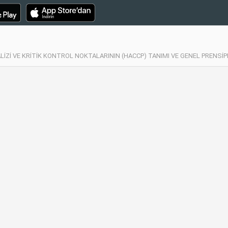
LİZİ VE KRİTİK KONTROL NOKTALARININ (HACCP) TANIMI VE GENEL PRENSİPLE