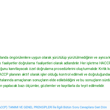
da öngörülenlere uygun olarak yürütülüp yürütülmediğinin ve ayrıca kri
lik faaliyetler doğrulama faaliyetleri olarak adlandırılır. Her işletme HA
unu kanıtlayacak özel doğrulama prosedürlerini oluşturmalıdır. Kritik kont
HACCP planının aktif olarak işler olduğu kontrol edilmeli ve doğruluğund
ktalarında amaçlanan sonuçların elde edilebildiğini ve bu sonuçların sürd
n yapılacak bazı ölçümler, gözlemler ve kayıtlarla da teyit edilmelidir.
) TANIMI VE GENEL PRENSİPLERİ İle İlgili Bütün Soru Cevaplara Geri Dön