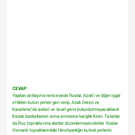
CEVAP:
Yapılan antlaşma neticesinde Ruslar, Azak’ı ve diğer işgal
ettikleri bütün yerleri geri verip, Azak Denizi ve
Karadeniz’de askerî ve ticarî gemi bulundurmayacak­lardı.
Kazak baskınlarının sona ermesine karşılık Kırım Tatarları
da Rus toprakla­ rına akınlar düzenlemeyecektiler. Ruslar
Osmanlı topraklarındaki Hıristiyanlığın kutsal yerlerini