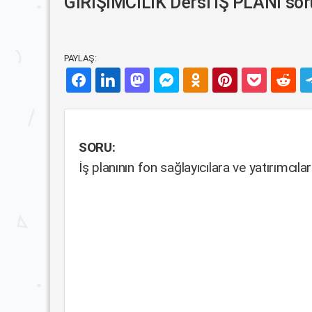
GİRİŞİMCİLİK Dersi İŞ PLANI sor
PAYLAŞ:
SORU:
İş planının fon sağlayıcılara ve yatırımcıl