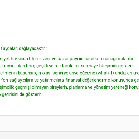
 faydaları sağlayacaktır :
iyeli hakkında bilgiler verir ve pazar payının nasıl korunacağını planlar.
in ihtiyacı olan borç çeşidi ve miktarı ile öz sermaye bileşimini gösterir.
işletmenin başarısı için olası senaryolarıve eğer/ne (what/if) analizleri üret
fon sağlayıcılara ve yatırımcılara finansal değerlendirme konusunda gerekl
irişimcilik geçmişi olmayan bireylerin, planlama ve yönetim yeteneği konu
getirisini de gösterir.