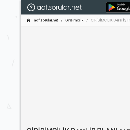
aof.sorular.net
Girişimcilik
GİRİŞİMCİLİK Dersi İŞ P