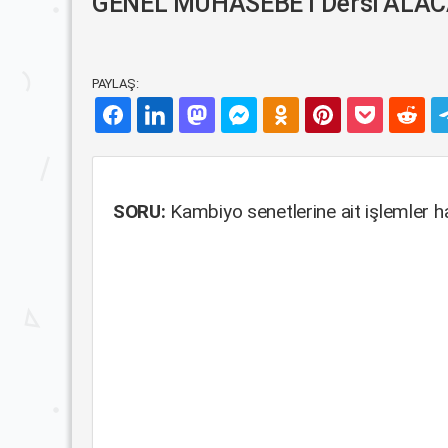
GENEL MUHASEBE I Dersi ALACA
PAYLAŞ:
SORU:
Kambiyo senetlerine ait işlemler ha