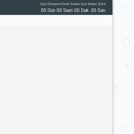
Güz Dönemi Final Sınavı İçin Kalan Süre:
00 Gün 00 Saat 00 Dak. 00 San.