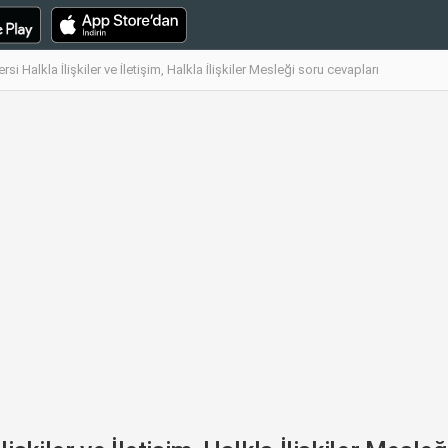
i Halkla İlişkiler ve İletişim, Halkla İlişkiler Mesleği soru cevapları