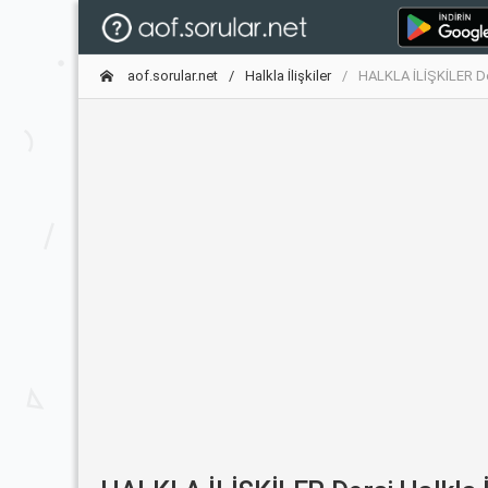
aof.sorular.net
Halkla İlişkiler
HALKLA İLİŞKİLER Ders