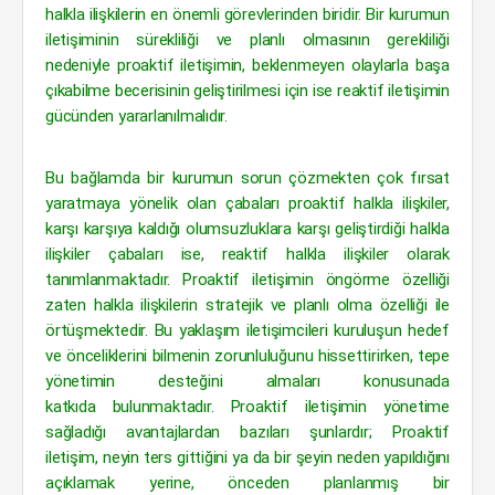
halkla ilişkilerin en önemli görevlerinden biridir. Bir kurumun
iletişiminin sürekliliği ve planlı olmasının gerekliliği
nedeniyle proaktif iletişimin, beklenmeyen olaylarla başa
çıkabilme becerisinin geliştirilmesi için ise reaktif iletişimin
gücünden yararlanılmalıdır.
Bu bağlamda bir kurumun sorun çözmekten çok fırsat
yaratmaya yönelik olan çabaları proaktif halkla ilişkiler,
karşı karşıya kaldığı olumsuzluklara karşı geliştirdiği halkla
ilişkiler çabaları ise, reaktif halkla ilişkiler olarak
tanımlanmaktadır. Proaktif iletişimin öngörme özelliği
zaten halkla ilişkilerin stratejik ve planlı olma özelliği ile
örtüşmektedir. Bu yaklaşım iletişimcileri kuruluşun hedef
ve önceliklerini bilmenin zorunluluğunu hissettirirken, tepe
yönetimin desteğini almaları konusunada
katkıda bulunmaktadır. Proaktif iletişimin yönetime
sağladığı avantajlardan bazıları şunlardır; Proaktif
iletişim, neyin ters gittiğini ya da bir şeyin neden yapıldığını
açıklamak yerine, önceden planlanmış bir