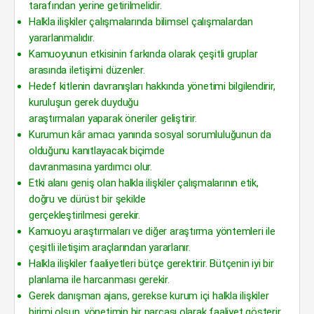
tarafından yerine getirilmelidir.
Halkla ilişkiler çalışmalarında bilimsel çalışmalardan
yararlanmalıdır.
Kamuoyunun etkisinin farkında olarak çeşitli gruplar
arasında iletişimi düzenler.
Hedef kitlenin davranışları hakkında yönetimi bilgilendirir,
kuruluşun gerek duyduğu
araştırmaları yaparak öneriler geliştirir.
Kurumun kâr amacı yanında sosyal sorumluluğunun da
olduğunu kanıtlayacak biçimde
davranmasına yardımcı olur.
Etki alanı geniş olan halkla ilişkiler çalışmalarının etik,
doğru ve dürüst bir şekilde
gerçekleştirilmesi gerekir.
Kamuoyu araştırmaları ve diğer araştırma yöntemleri ile
çeşitli iletişim araçlarından yararlanır.
Halkla ilişkiler faaliyetleri bütçe gerektirir. Bütçenin iyi bir
planlama ile harcanması gerekir.
Gerek danışman ajans, gerekse kurum içi halkla ilişkiler
birimi olsun, yönetimin bir parçası olarak faaliyet gösterir.