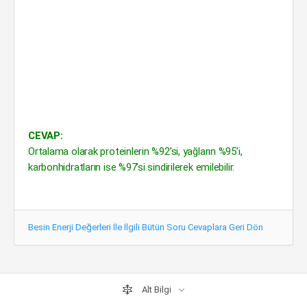
CEVAP:
Ortalama olarak proteinlerin %92’si, yağların %95’i,
karbonhidratların ise %97’si sindirilerek emilebilir.
Besin Enerji Değerleri İle İlgili Bütün Soru Cevaplara Geri Dön
Alt Bilgi