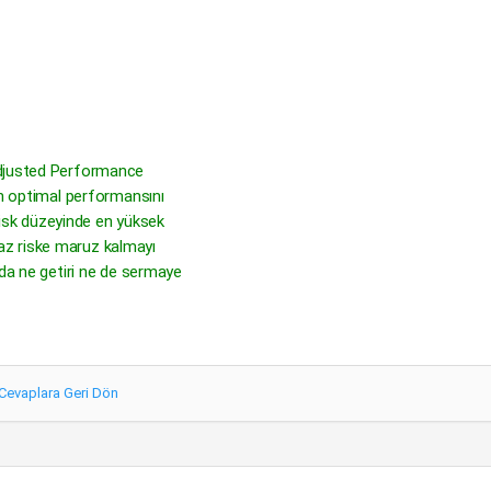
Adjusted Performance
ın optimal performansını
 risk düzeyinde en yüksek
n az riske maruz kalmayı
nda ne getiri ne de sermaye
Cevaplara Geri Dön