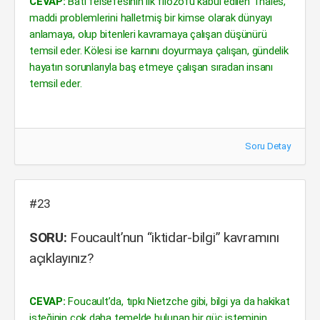
CEVAP:
Batı felsefesinin ilk filozofu kabul edilen Thales,
maddi problemlerini halletmiş bir kimse olarak dünyayı
anlamaya, olup bitenleri kavramaya çalışan düşünürü
temsil eder. Kölesi ise karnını doyurmaya çalışan, gündelik
hayatın sorunlarıyla baş etmeye çalışan sıradan insanı
temsil eder.
Soru Detay
#23
SORU:
Foucault’nun “iktidar-bilgi” kavramını
açıklayınız?
CEVAP:
Foucault’da, tıpkı Nietzche gibi, bilgi ya da hakikat
isteğinin çok daha temelde bulunan bir güç isteminin