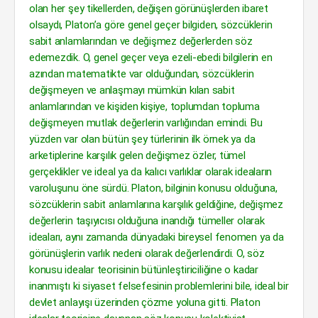
olan her şey tikellerden, değişen görünüşlerden ibaret
olsaydı, Platon’a göre genel geçer bilgiden, sözcüklerin
sabit anlamlarından ve değişmez değerlerden söz
edemezdik. O, genel geçer veya ezeli-ebedi bilgilerin en
azından matematikte var olduğundan, sözcüklerin
değişmeyen ve anlaşmayı mümkün kılan sabit
anlamlarından ve kişiden kişiye, toplumdan topluma
değişmeyen mutlak değerlerin varlığından emindi. Bu
yüzden var olan bütün şey türlerinin ilk örnek ya da
arketiplerine karşılık gelen değişmez özler, tümel
gerçeklikler ve ideal ya da kalıcı varlıklar olarak ideaların
varoluşunu öne sürdü. Platon, bilginin konusu olduğuna,
sözcüklerin sabit anlamlarına karşılık geldiğine, değişmez
değerlerin taşıyıcısı olduğuna inandığı tümeller olarak
ideaları, aynı zamanda dünyadaki bireysel fenomen ya da
görünüşlerin varlık nedeni olarak değerlendirdi. O, söz
konusu idealar teorisinin bütünleştiriciliğine o kadar
inanmıştı ki siyaset felsefesinin problemlerini bile, ideal bir
devlet anlayışı üzerinden çözme yoluna gitti. Platon