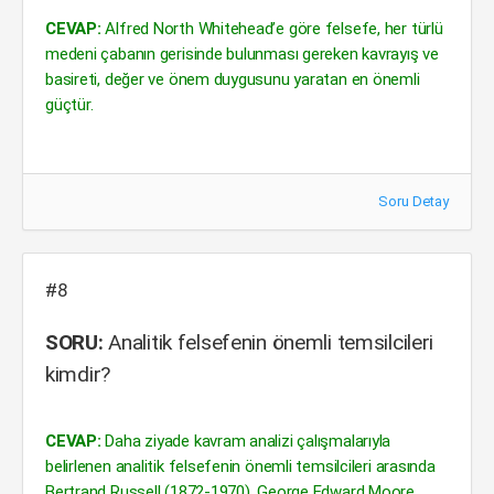
CEVAP:
Alfred North Whitehead’e göre felsefe, her türlü
medeni çabanın gerisinde bulunması gereken kavrayış ve
basireti, değer ve önem duygusunu yaratan en önemli
güçtür.
Soru Detay
#8
SORU:
Analitik felsefenin önemli temsilcileri
kimdir?
CEVAP:
Daha ziyade kavram analizi çalışmalarıyla
belirlenen analitik felsefenin önemli temsilcileri arasında
Bertrand Russell (1872-1970), George Edward Moore