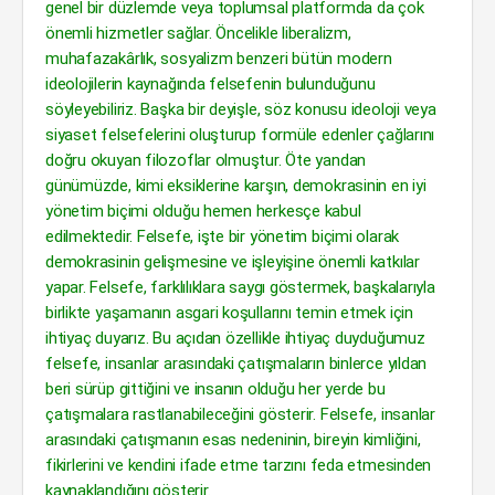
genel bir düzlemde veya toplumsal platformda da çok
önemli hizmetler sağlar. Öncelikle liberalizm,
muhafazakârlık, sosyalizm benzeri bütün modern
ideolojilerin kaynağında felsefenin bulunduğunu
söyleyebiliriz. Başka bir deyişle, söz konusu ideoloji veya
siyaset felsefelerini oluşturup formüle edenler çağlarını
doğru okuyan filozoflar olmuştur. Öte yandan
günümüzde, kimi eksiklerine karşın, demokrasinin en iyi
yönetim biçimi olduğu hemen herkesçe kabul
edilmektedir. Felsefe, işte bir yönetim biçimi olarak
demokrasinin gelişmesine ve işleyişine önemli katkılar
yapar. Felsefe, farklılıklara saygı göstermek, başkalarıyla
birlikte yaşamanın asgari koşullarını temin etmek için
ihtiyaç duyarız. Bu açıdan özellikle ihtiyaç duyduğumuz
felsefe, insanlar arasındaki çatışmaların binlerce yıldan
beri sürüp gittiğini ve insanın olduğu her yerde bu
çatışmalara rastlanabileceğini gösterir. Felsefe, insanlar
arasındaki çatışmanın esas nedeninin, bireyin kimliğini,
fikirlerini ve kendini ifade etme tarzını feda etmesinden
kaynaklandığını gösterir.