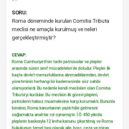
SORU:
Roma döneminde kurulan Comitia Tributa
meclisi ne amaçla kurulmuş ve neleri
gerçekleştirmiştir?
CEVAP:
Roma Cumhuriyeti’nin tarihi patriciuslar ve plepler
arasında süren sınıf mücadeleleri ile doludur. Plepler ilk
başta devlet memurluklarına alınmadıklarından, devlet
yönetiminin herhangi bir kademesinde söz sahibi
olamıyorlardı. Bu nedenle kendi meclisleri olan Comitia
Tributa’yı kurdular. Bu meclisin ilk görevi plepleri,
patricilerin haksız muamelesine karşı korumaktı. Bununla
beraber, Roma kanunlarının yazılı hâle gelmesini
sağlamakta anahtar rol oynamıştır. İ.Ö. 450 yılında
pleplerin baskısıyla 12 levha kanunu çıkartılmış ve Roma
hukukunun temel taşı olacak aile, borç, ceza ve miras