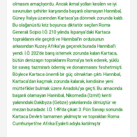
olmasını amaçlıyordu. Ancak ikmal yolları kesilen ve iyi
savunulan şehirler karşısında başarılı olamayan Hannibal,
Güney İtalya üzerinden Kartaca’ya dönmek zorunda kaldı.
Bu olağanüstü kriz boyunca diktatör seçilen Roma
Generali Scipio İ.Ö. 210 yılında İspanya’daki Kartaca
topraklarını ele geçirdi ve Hannibal’in ordusunun
arkasından Kuzey Afrika’ya geçerek burada Hannibal’i
yendi. İ.Ö. 202’de barış istemek zorunda kalan Kartaca,
bütün denizaşırı topraklarını Roma’ya terk ederek, yüklü
bir savaş tazminatı ödemiş ve donanmasını feshetmişti.
Böylece Kartaca önemli bir güç olmaktan çıktı. Hannibal,
Kartaca’dan kaçmak zorunda kalarak, kendisine yeni
müttefikler bulmak üzere Anadolu’ya geçti. Bu amacında
başarılı olamayan Hannibal, Nikomedia (İzmit) kenti
yakınındaki Dakibyza (Gebze) yakınlarında ölmüştür ve
mezarı buradadır. İ.Ö. 149’da çıkan 3. Pön Savaşı sonunda
Kartaca Devleti tamamen yıkılmıştır ve toprakları Roma
Cumhuriyeti’ne Afrika Eyaleti adıyla katılmıştır