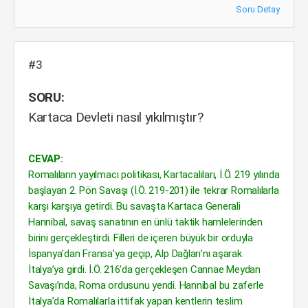
Soru Detay
#3
SORU:
Kartaca Devleti nasıl yıkılmıştır?
CEVAP:
Romalıların yayılmacı politikası, Kartacalıları, İ.Ö. 219 yılında
başlayan 2. Pön Savaşı (İ.Ö. 219-201) ile tekrar Romalılarla
karşı karşıya getirdi. Bu savaşta Kartaca Generali
Hannibal, savaş sanatının en ünlü taktik hamlelerinden
birini gerçekleştirdi. Filleri de içeren büyük bir orduyla
İspanya’dan Fransa’ya geçip, Alp Dağları’nı aşarak
İtalya’ya girdi. İ.Ö. 216’da gerçekleşen Cannae Meydan
Savaşı’nda, Roma ordusunu yendi. Hannibal bu zaferle
İtalya’da Romalılarla ittifak yapan kentlerin teslim