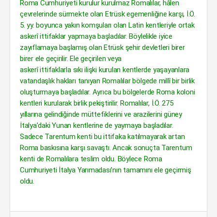
Roma Cumhuriyeti kurulur kurulmaz Romalılar, hâlen
çevrelerinde sürmekte olan Etrüsk egemenliğine karşı, İ.Ö.
5. yy. boyunca yakın komşuları olan Latin kentleriyle ortak
askerî ittifaklar yapmaya başladılar. Böylelikle iyice
zayıflamaya başlamış olan Etrüsk şehir devletleri birer
birer ele geçirilir. Ele geçirilen veya
askerî ittifaklarla sıkı ilişki kurulan kentlerde yaşayanlara
vatandaşlık hakları tanıyan Romalılar bölgede millî bir birlik
oluşturmaya başladılar. Ayrıca bu bölgelerde Roma koloni
kentleri kurularak birlik pekiştirilir. Romalılar, İ.Ö. 275
yıllarına gelindiğinde müttefiklerini ve arazilerini güney
İtalya’daki Yunan kentlerine de yaymaya başladılar.
Sadece Tarentum kenti bu ittifaka katılmayarak artan
Roma baskısına karşı savaştı. Ancak sonuçta Tarentum
kenti de Romalılara teslim oldu. Böylece Roma
Cumhuriyeti İtalya Yarımadası’nın tamamını ele geçirmiş
oldu.