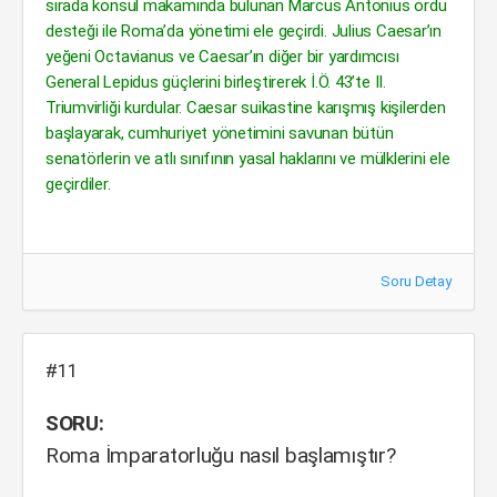
sırada konsül makamında bulunan Marcus Antonius ordu
desteği ile Roma’da yönetimi ele geçirdi. Julius Caesar’ın
yeğeni Octavianus ve Caesar’ın diğer bir yardımcısı
General Lepidus güçlerini birleştirerek İ.Ö. 43’te II.
Triumvirliği kurdular. Caesar suikastine karışmış kişilerden
başlayarak, cumhuriyet yönetimini savunan bütün
senatörlerin ve atlı sınıfının yasal haklarını ve mülklerini ele
geçirdiler.
Soru Detay
#11
SORU:
Roma İmparatorluğu nasıl başlamıştır?