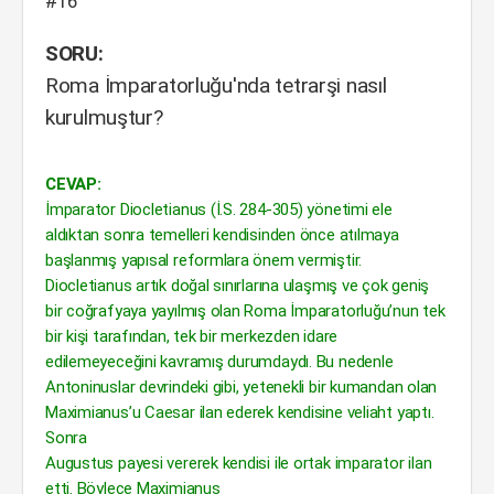
#16
SORU:
Roma İmparatorluğu'nda tetrarşi nasıl
kurulmuştur?
CEVAP:
İmparator Diocletianus (İ.S. 284-305) yönetimi ele
aldıktan sonra temelleri kendisinden önce atılmaya
başlanmış yapısal reformlara önem vermiştir.
Diocletianus artık doğal sınırlarına ulaşmış ve çok geniş
bir coğrafyaya yayılmış olan Roma İmparatorluğu’nun tek
bir kişi tarafından, tek bir merkezden idare
edilemeyeceğini kavramış durumdaydı. Bu nedenle
Antoninuslar devrindeki gibi, yetenekli bir kumandan olan
Maximianus’u Caesar ilan ederek kendisine veliaht yaptı.
Sonra
Augustus payesi vererek kendisi ile ortak imparator ilan
etti. Böylece Maximianus