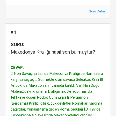
Soru Detay
#4
SORU:
Makedonya Krallığı nasıl son bulmuştur?
CEVAP:
2. Pön Savaşı sırasında Makedonya Krallığı da Romalılara
karşı savaş açtı. Sürmekte olan savaşa Seleukos Kralı III.
Antiokhos Makedonların yanında katıldı. Varlıkları Doğu
Akdeniz’deki iki önemli krallığın müttefik olmasıyla
tehlikeye düşen Rodos Cumhuriyeti, Pergamon
(Bergama) Krallığı gibi küçük devletler Romalıları yardıma
çağırdılar. Yunanistan’a geçen Roma orduları İ.Ö. 197’de
Kynoskephalai Savaşı’nda Makedonyalıları yendiler.