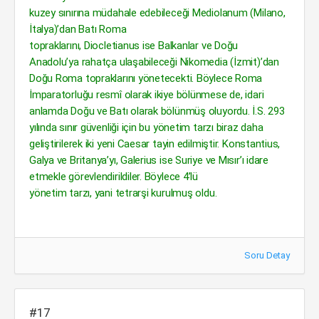
kuzey sınırına müdahale edebileceği Mediolanum (Milano,
İtalya)’dan Batı Roma
topraklarını, Diocletianus ise Balkanlar ve Doğu
Anadolu’ya rahatça ulaşabileceği Nikomedia (İzmit)’dan
Doğu Roma topraklarını yönetecekti. Böylece Roma
İmparatorluğu resmî olarak ikiye bölünmese de, idari
anlamda Doğu ve Batı olarak bölünmüş oluyordu. İ.S. 293
yılında sınır güvenliği için bu yönetim tarzı biraz daha
geliştirilerek iki yeni Caesar tayin edilmiştir. Konstantius,
Galya ve Britanya’yı, Galerius ise Suriye ve Mısır’ı idare
etmekle görevlendirildiler. Böylece 4’lü
yönetim tarzı, yani tetrarşi kurulmuş oldu.
Soru Detay
#17