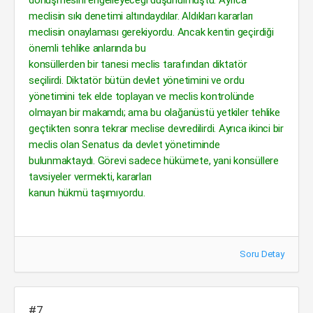
dönüşmesini engelleyeceği düşünülmüştü. Ayrıca
meclisin sıkı denetimi altındaydılar. Aldıkları kararları
meclisin onaylaması gerekiyordu. Ancak kentin geçirdiği
önemli tehlike anlarında bu
konsüllerden bir tanesi meclis tarafından diktatör
seçilirdi. Diktatör bütün devlet yönetimini ve ordu
yönetimini tek elde toplayan ve meclis kontrolünde
olmayan bir makamdı; ama bu olağanüstü yetkiler tehlike
geçtikten sonra tekrar meclise devredilirdi. Ayrıca ikinci bir
meclis olan Senatus da devlet yönetiminde
bulunmaktaydı. Görevi sadece hükümete, yani konsüllere
tavsiyeler vermekti, kararları
kanun hükmü taşımıyordu.
Soru Detay
#7