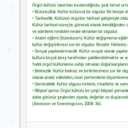
Örgüt kültürü tanımları incelendiğinde, yedi temel ort
• Bütüncüllük: Kültür bütüncül bir olgudur. Bir bireyin d
• Tarihsellik: Kültürün örgütün tarihsel gelişimiyle olduk
Kültür tarihsel süreçte, göreceli olarak kendiliğinden 
ve adetlerle nesilden nesile aktarılan bir olgudur.
• Atalet eğilimi (Süredurum): Kültür değişmeme eğilim
kültür değiştirilmesi zor bir olgudur. Bireyler fikirlerin
• Sosyal yapılandırmacılık: Kültür sosyal olarak yapıla
kültürü birçok birey tarafından şekillendirilmekte ve a
farklı örgüt kültürlerine sahip olmaları doğal karşılanma
• Belirsizlik: Kültür belirsiz ve betimlenmesi zor bir olg
olarak analiz edilebilen, nicel yöntemlerle ölçümlen
• Semboliklik: Kültür olgusu mitlerle, ritüellerle ve sembol
• Bilişsel şema: Örgüt kültürü bir çeşit bilişsel şema
daha görünür şeylerden ziyade, değerler ve düşüncele
(Alvesson ve Svenningsson, 2008: 36).