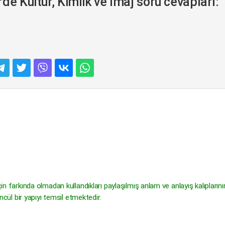
de Kültür, Kimlik ve İmaj soru cevapları:
in farkında olmadan kullandıkları paylaşılmış anlam ve anlayış kalıplarının
üncül bir yapıyı temsil etmektedir.