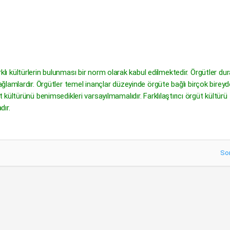
arklı kültürlerin bulunması bir norm olarak kabul edilmektedir. Örgütler du
ğlamlardır. Örgütler temel inançlar düzeyinde örgüte bağlı birçok birey
ültürünü benimsedikleri varsayılmamalıdır. Farklılaştırıcı örgüt kültürü
dır.
So