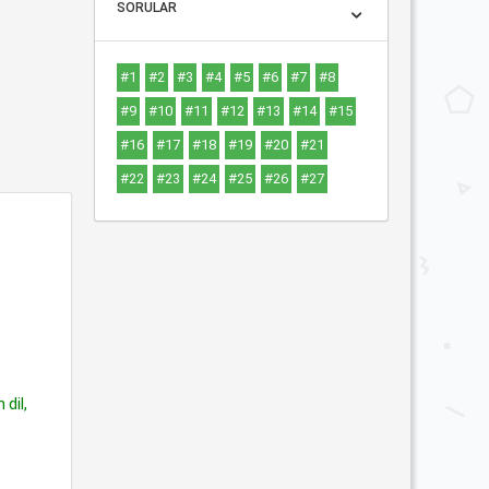
SORULAR
#1
#2
#3
#4
#5
#6
#7
#8
#9
#10
#11
#12
#13
#14
#15
#16
#17
#18
#19
#20
#21
#22
#23
#24
#25
#26
#27
 dil,