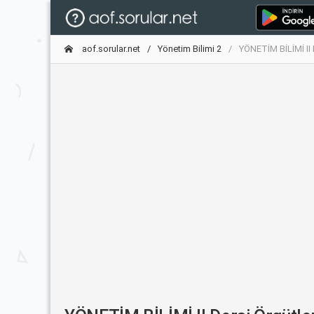
aof.sorular.net
Yönetim Bilimi 2
YÖNETİM BİLİMİ II D