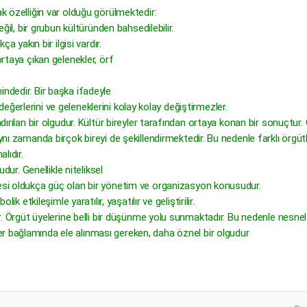
ak özelliğin var olduğu görülmektedir:
eğil, bir grubun kültüründen bahsedilebilir.
ça yakın bir ilgisi vardır.
ortaya çıkan gelenekler, örf
indedir. Bir başka ifadeyle
i, değerlerini ve geleneklerini kolay kolay değiştirmezler.
ndırılan bir olgudur. Kültür bireyler tarafından ortaya konan bir sonuçtur.
ynı zamanda birçok bireyi de şekillendirmektedir. Bu nedenle farklı örgütl
lıdır.
udur. Genellikle niteliksel
mesi oldukça güç olan bir yönetim ve organizasyon konusudur.
ik etkileşimle yaratılır, yaşatılır ve geliştirilir.
dır. Örgüt üyelerine belli bir düşünme yolu sunmaktadır. Bu nedenle nesnel
r bağlamında ele alınması gereken, daha öznel bir olgudur