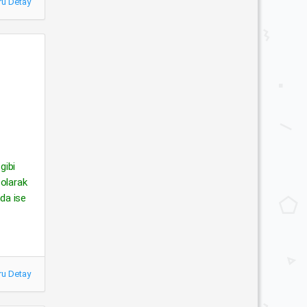
ru Detay
gibi
 olarak
da ise
ru Detay