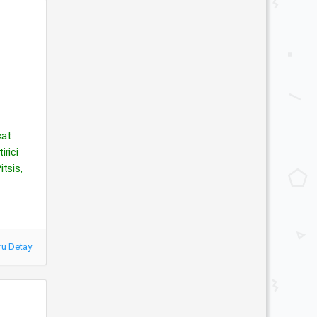
kat
irici
itsis,
ru Detay