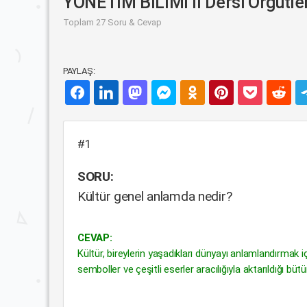
YÖNETİM BİLİMİ II Dersi Örgütler
Toplam 27 Soru & Cevap
PAYLAŞ:
#1
SORU:
Kültür genel anlamda nedir?
CEVAP:
Kültür, bireylerin yaşadıkları dünyayı anlamlandırmak iç
semboller ve çeşitli eserler aracılığıyla aktarıldığı büt