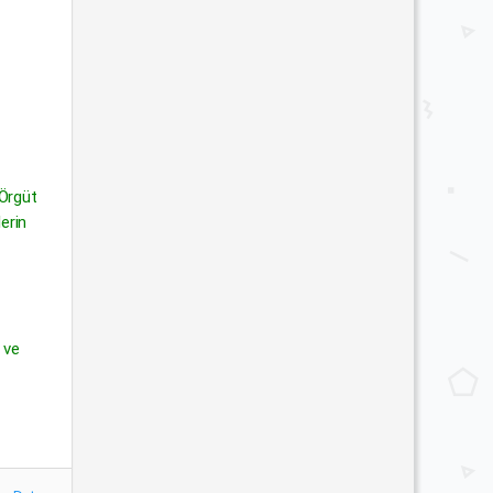
 Örgüt
erin
 ve