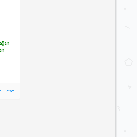
rağan
den
ru Detay