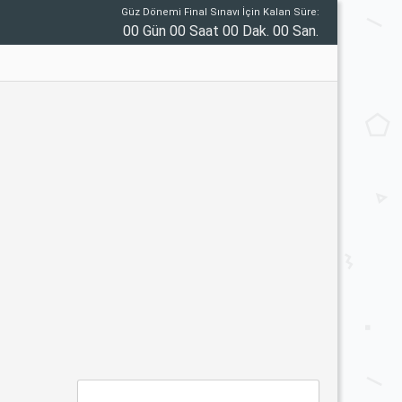
Güz Dönemi Final Sınavı İçin Kalan Süre:
00 Gün 00 Saat 00 Dak. 00 San.