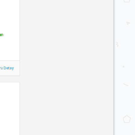
an
ru Detay