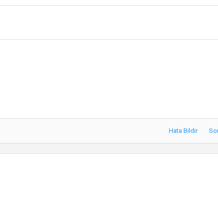
e
r
Hata Bildir
So