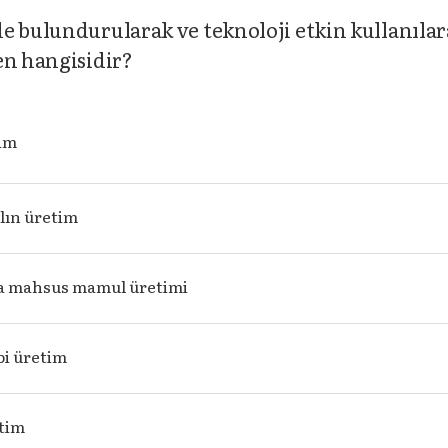
e bulundurularak ve teknoloji etkin kullanıla
en hangisidir?
tim
lın üretim
ya mahsus mamul üretimi
pi üretim
etim