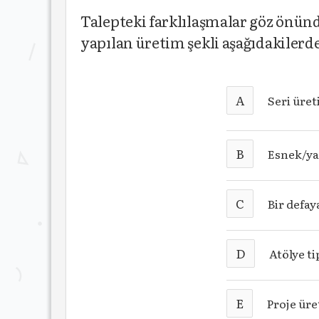
Talepteki farklılaşmalar göz önünd
yapılan üretim şekli aşağıdakilerd
A
Seri üre
B
Esnek/ya
C
Bir defa
D
Atölye ti
E
Proje ür