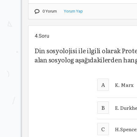
0 Yorum
Yorum Yap
4.Soru
Din sosyolojisi ile ilgili olarak Pr
alan sosyolog aşağıdakilerden han
A
K. Marx
B
E. Durkh
C
H.Spenc