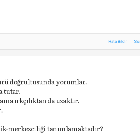
Hata Bildir
So
ltürü doğrultusunda yorumlar.
 tutar.
 ama ırkçılıktan da uzaktır.
.
nik-merkezciliği tanımlamaktadır?