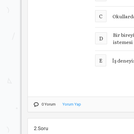
C
Okullard
Bir bire
D
istemesi
E
İş deney
0 Yorum
Yorum Yap
2.Soru