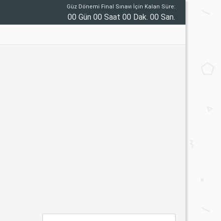
Güz Dönemi Final Sınavı İçin Kalan Süre:
00 Gün 00 Saat 00 Dak. 00 San.