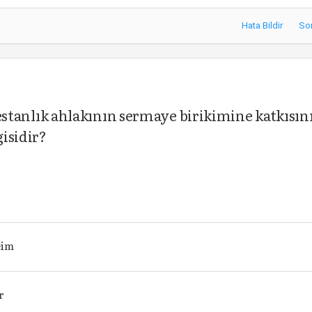
Hata Bildir
So
otestanlık ahlakının sermaye birikimine katkısını
gisidir?
eim
er