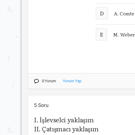
D
A. Comt
E
M. Webe
0 Yorum
Yorum Yap
5.Soru
I. İşlevselci yaklaşım
II. Çatışmacı yaklaşım