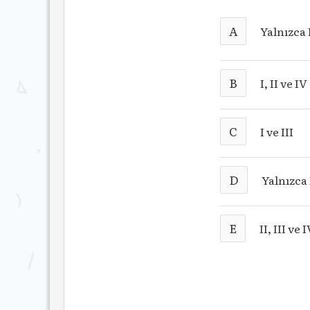
A
Yalnızca 
B
I, II ve IV
C
I ve III
D
Yalnızca 
E
II, III ve 