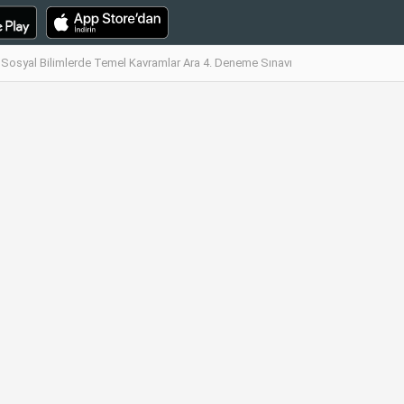
Sosyal Bilimlerde Temel Kavramlar Ara 4. Deneme Sınavı