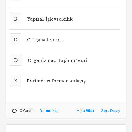
B
Yapısal-İşlevselcilik
C
Çatışma teorisi
D
Organizmacı toplum teori
E
Evrimci-reformcu anlayış
0 Yorum
Yorum Yap
Hata Bildir
Soru Detay