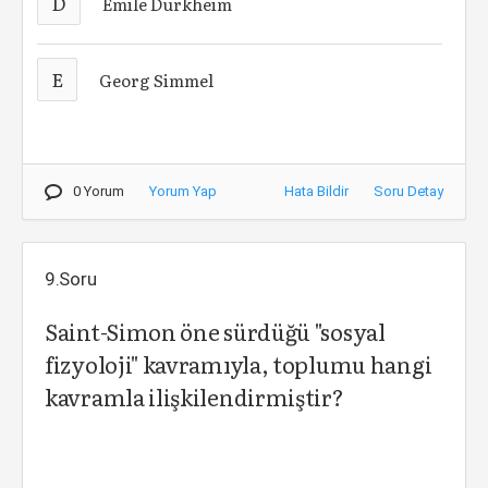
D
Émile Durkheim
E
Georg Simmel
0 Yorum
Yorum Yap
Hata Bildir
Soru Detay
9.Soru
Saint-Simon öne sürdüğü "sosyal
fizyoloji" kavramıyla, toplumu hangi
kavramla ilişkilendirmiştir?