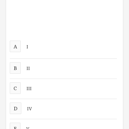
A
I
B
II
C
III
D
IV
E
V