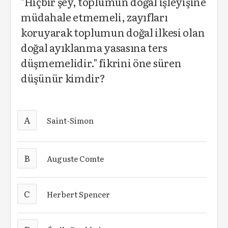
"Hiçbir şey, toplumun doğal işleyişine
müdahale etmemeli, zayıfları
koruyarak toplumun doğal ilkesi olan
doğal ayıklanma yasasına ters
düşmemelidir." fikrini öne süren
düşünür kimdir?
A
Saint-Simon
B
Auguste Comte
C
Herbert Spencer