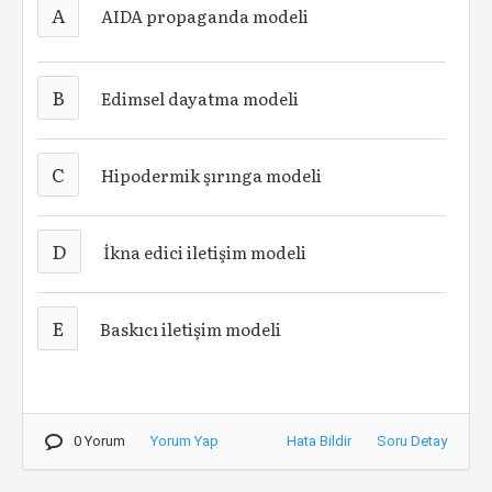
A
AIDA propaganda modeli
B
Edimsel dayatma modeli
C
Hipodermik şırınga modeli
D
İkna edici iletişim modeli
E
Baskıcı iletişim modeli
0 Yorum
Yorum Yap
Hata Bildir
Soru Detay