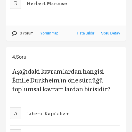
E
Herbert Marcuse
0 Yorum
Yorum Yap
Hata Bildir
Soru Detay
4.Soru
Aşağıdaki kavramlardan hangisi
Émile Durkheim'ın öne sürdüğü
toplumsal kavramlardan birisidir?
A
Liberal Kapitalizm