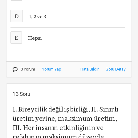
D
1, 2 ve 3
E
Hepsi
0 Yorum
Yorum Yap
Hata Bildir
Soru Detay
13.Soru
I. Bireycilik değil iş birliği, II. Sınırlı
üretim yerine, maksimum üretim,
III. Her insanın etkinliğinin ve
refahının maksimum düzeyde