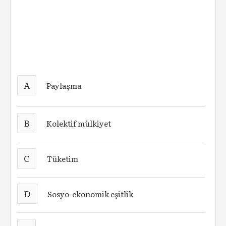
A
Paylaşma
B
Kolektif mülkiyet
C
Tüketim
D
Sosyo-ekonomik eşitlik