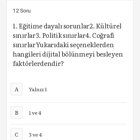
12.Soru
1. Eğitime dayalı sorunlar2. Kültürel
sınırlar3. Politik sınırlar4. Coğrafi
sınırlarYukarıdaki seçeneklerden
hangileri dijital bölünmeyi besleyen
faktörlerdendir?
A
Yalnız 1
B
1 ve 4
C
3 ve 4