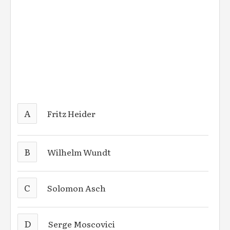
A
Fritz Heider
B
Wilhelm Wundt
C
Solomon Asch
D
Serge Moscovici