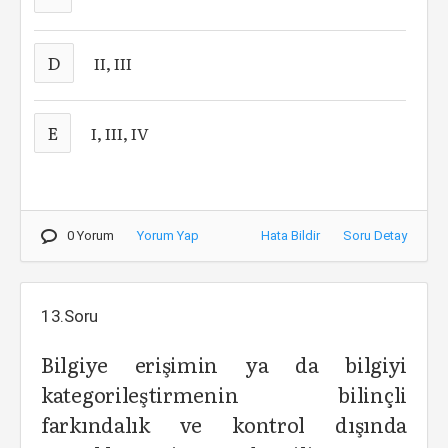
D
II, III
E
I, III, IV
0 Yorum
Yorum Yap
Hata Bildir
Soru Detay
13.Soru
Bilgiye erişimin ya da bilgiyi
kategorileştirmenin bilinçli
farkındalık ve kontrol dışında