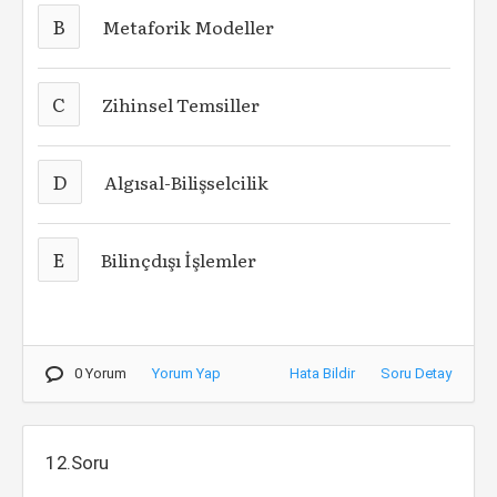
B
Metaforik Modeller
C
Zihinsel Temsiller
D
Algısal-Bilişselcilik
E
Bilinçdışı İşlemler
0 Yorum
Yorum Yap
Hata Bildir
Soru Detay
12.Soru