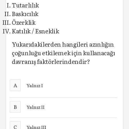
Tutarlılık
Baskıcılık
Özerklik
Katılık / Esneklik
Yukarıdakilerden hangileri azınlığın
çoğunluğu etkilemek için kullanacağı
davranış faktörlerindendir?
A
Yalnız I
B
Yalnız II
C
Yalnız III