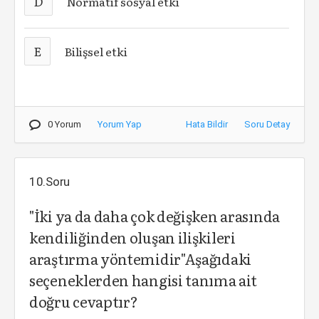
D
Normatif sosyal etki
E
Bilişsel etki
0 Yorum
Yorum Yap
Hata Bildir
Soru Detay
10.Soru
"İki ya da daha çok değişken arasında
kendiliğinden oluşan ilişkileri
araştırma yöntemidir"Aşağıdaki
seçeneklerden hangisi tanıma ait
doğru cevaptır?