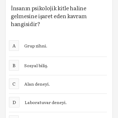
İnsanın psikolojik kitle haline
gelmesine işaret eden kavram
hangisidir?
A
Grup zihni.
B
Sosyal biliş.
C
Alan deneyi.
D
Laboratuvar deneyi.