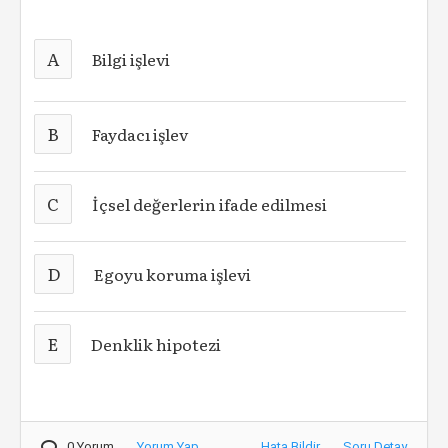
A
Bilgi işlevi
B
Faydacı işlev
C
İçsel değerlerin ifade edilmesi
D
Egoyu koruma işlevi
E
Denklik hipotezi
0 Yorum
Yorum Yap
Hata Bildir
Soru Detay