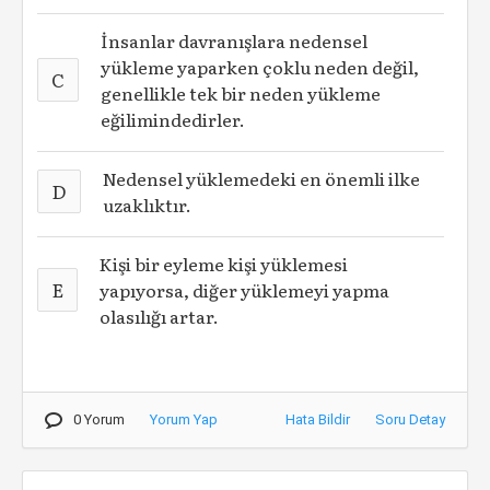
İnsanlar davranışlara nedensel
yükleme yaparken çoklu neden değil,
C
genellikle tek bir neden yükleme
eğilimindedirler.
Nedensel yüklemedeki en önemli ilke
D
uzaklıktır.
Kişi bir eyleme kişi yüklemesi
E
yapıyorsa, diğer yüklemeyi yapma
olasılığı artar.
0 Yorum
Yorum Yap
Hata Bildir
Soru Detay