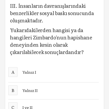
III. İnsanların davranışlarındaki
benzerlikler sosyal baskı sonucunda
oluşmaktadır.
Yukarıdakilerden hangisi ya da
hangileri Zimbardo'nun hapishane
deneyinden kesin olarak
çıkarılabilecek sonuçlardandır?
A
Yalnız I
B
Yalnız II
C
I ve II