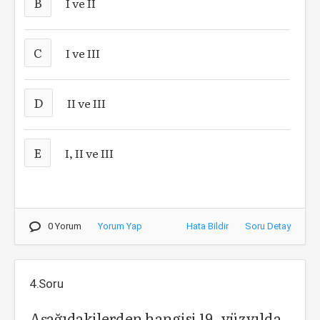
B
I ve II
C
I ve III
D
II ve III
E
I, II ve III
0 Yorum
Yorum Yap
Hata Bildir
Soru Detay
4.Soru
Aşağıdakilerden hangisi 19. yüzyılda,