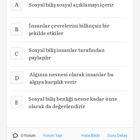
A
Sosyal biliş sosyal açıklamayı içerir
İnsanlar çevrelerini billinçsiz bir
B
şekilde etkiler
Sosyal biliş insanlar tarafından
C
paylaşılır
Algının nesnesi olarak insanlar bu
D
algıya karşılık verir
Sosyal biliş benliği nesne kadar özne
E
olarak da değerlendirir
0 Yorum
Yorum Yap
Hata Bildir
Soru Detay