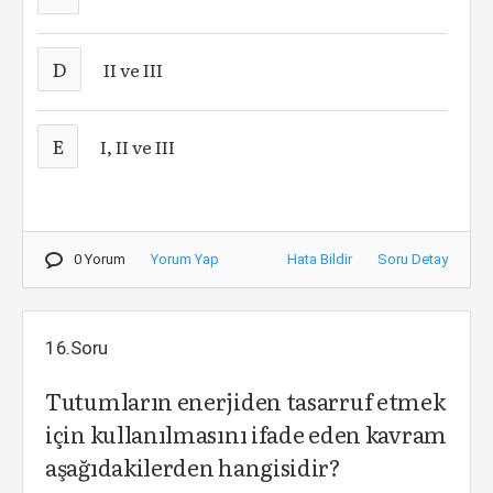
D
II ve III
E
I, II ve III
0 Yorum
Yorum Yap
Hata Bildir
Soru Detay
16.Soru
Tutumların enerjiden tasarruf etmek
için kullanılmasını ifade eden kavram
aşağıdakilerden hangisidir?