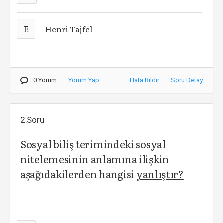
E
Henri Tajfel
0 Yorum
Yorum Yap
Hata Bildir
Soru Detay
2.Soru
Sosyal biliş terimindeki sosyal
nitelemesinin anlamına ilişkin
aşağıdakilerden hangisi
yanlıştır?