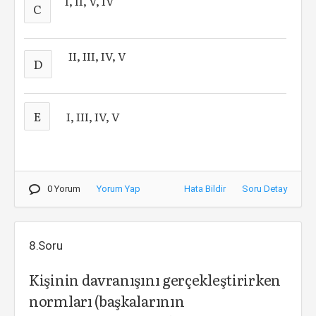
I, II, V, IV
C
II, III, IV, V
D
E
I, III, IV, V
0 Yorum
Yorum Yap
Hata Bildir
Soru Detay
8.Soru
Kişinin davranışını gerçekleştirirken
normları (başkalarının