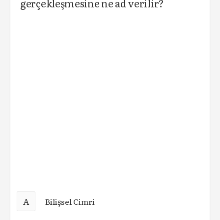
gerçekleşmesine ne ad verilir?
A
Bilişsel Cimri