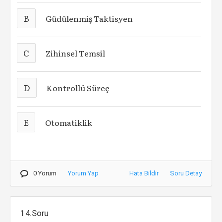
B
Güdülenmiş Taktisyen
C
Zihinsel Temsil
D
Kontrollü Süreç
E
Otomatiklik
0 Yorum
Yorum Yap
Hata Bildir
Soru Detay
14.Soru