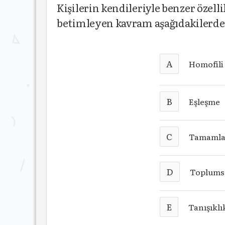
Kişilerin kendileriyle benzer özelli
betimleyen kavram aşağıdakilerde
A
Homofili
B
Eşleşme
C
Tamamlay
D
Toplums
E
Tanışıklı