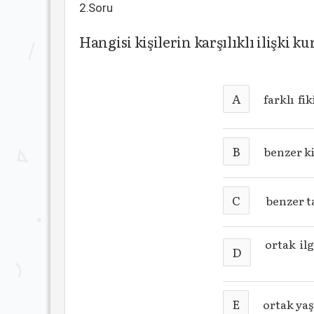
2.Soru
Hangisi kişilerin karşılıklı ilişki
A
farklı fik
B
benzer ki
C
benzer ta
ortak ilg
D
E
ortak ya