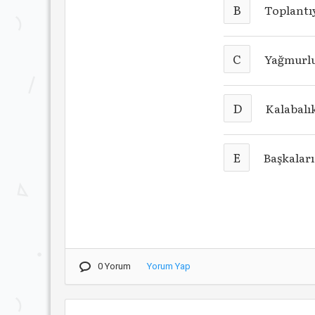
B
Toplantı
C
Yağmurlu
D
Kalabalı
E
Başkaları
0 Yorum
Yorum Yap