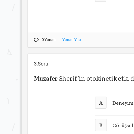
0 Yorum
Yorum Yap
3.Soru
Muzafer Sherif’in otokinetik etki d
A
Deneyims
B
Görüşsel