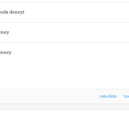
 oda deneyi
deney
deney
Hata Bildir
So