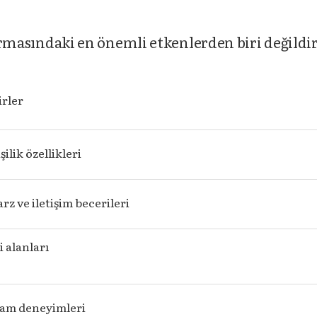
 kurmasındaki en önemli etkenlerden biri değildi
irler
şilik özellikleri
rz ve iletişim becerileri
i alanları
şam deneyimleri