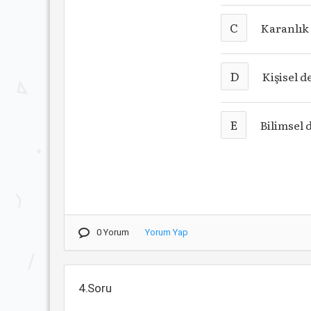
C
Karanlık
D
Kişisel 
E
Bilimsel 
0 Yorum
Yorum Yap
4.Soru