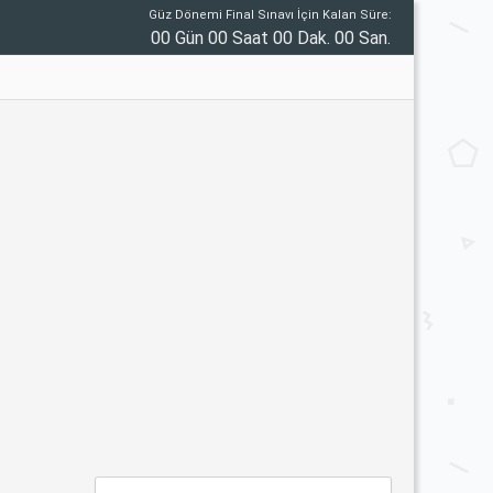
Güz Dönemi Final Sınavı İçin Kalan Süre:
00 Gün 00 Saat 00 Dak. 00 San.