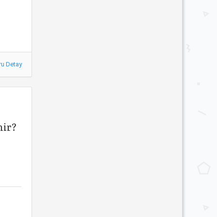
ru Detay
nir?