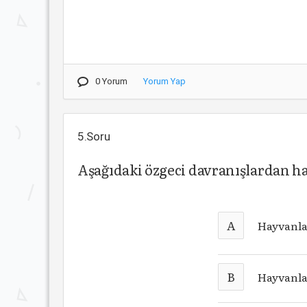
0 Yorum
Yorum Yap
5.Soru
Aşağıdaki özgeci davranışlardan 
A
Hayvanla
B
Hayvanla