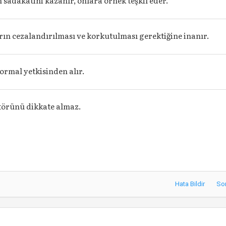
n sadakatini kazanır, onlara örnek teşkil eder.
rın cezalandırılması ve korkutulması gerektiğine inanır.
rmal yetkisinden alır.
törünü dikkate almaz.
Hata Bildir
So