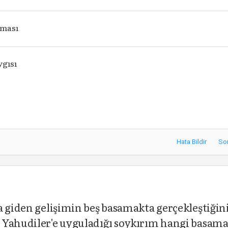
eması
ygısı
Hata Bildir
So
a giden gelişimin beş basamakta gerçekleştiğin
 Yahudiler'e uyguladığı soykırım hangi basam