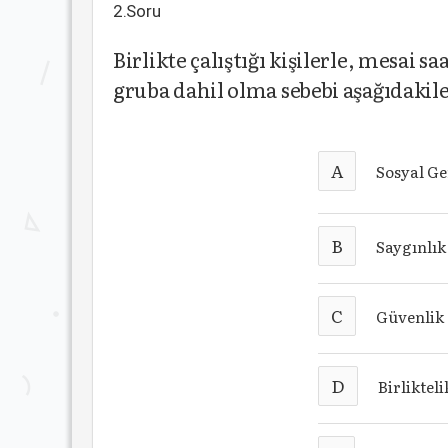
2.Soru
Birlikte çalıştığı kişilerle, mesai s
gruba dahil olma sebebi aşağıdakil
A
Sosyal G
B
Saygınlık
C
Güvenlik
D
Birlikteli