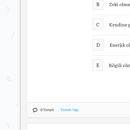
B
Zeki olm
C
Kendine 
D
Enerjik 
E
Bilgili o
0 Yorum
Yorum Yap