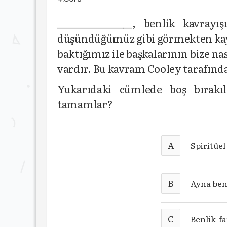
_________________, benlik kavra
düşündüğümüz gibi görmekten kay
baktığımız ile başkalarının bize na
vardır. Bu kavram Cooley tarafından
Yukarıdaki cümlede boş bırakıl
tamamlar?
A
Spiritüel
B
Ayna ben
C
Benlik-fa