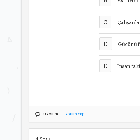
Astlarını
C
Çalışanla
D
Gücünü fo
E
İnsan fak
0 Yorum
Yorum Yap
4.Soru