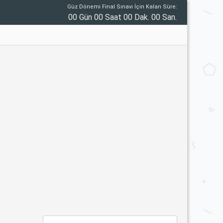
Güz Dönemi Final Sınavı İçin Kalan Süre:
00 Gün 00 Saat 00 Dak. 00 San.