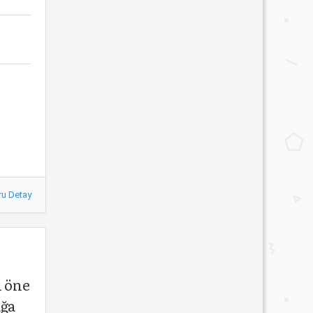
ru Detay
i öne
ağa