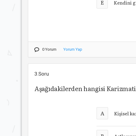
E
Kendini g
0 Yorum
Yorum Yap
3.Soru
Aşağıdakilerden hangisi Karizmatik
A
Kişisel k
B