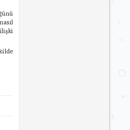
üğünü
nasıl
lişki
kilde