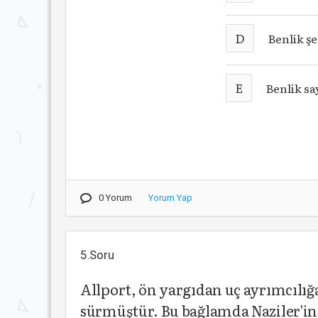
D
Benlik ş
E
Benlik sa
0 Yorum
Yorum Yap
5.Soru
Allport, ön yargıdan uç ayrımcılığ
sürmüştür. Bu bağlamda Naziler'in