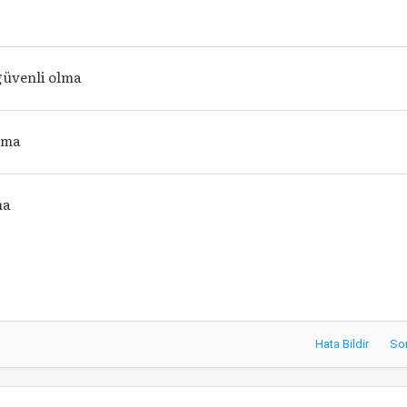
a
güvenli olma
olma
lma
Hata Bildir
So