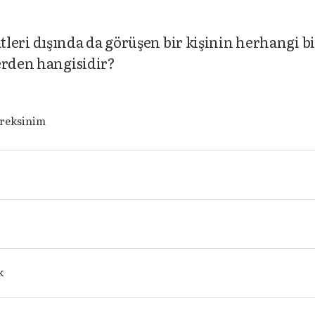
aatleri dışında da görüşen bir kişinin herhangi b
erden hangisidir?
ereksinim
k