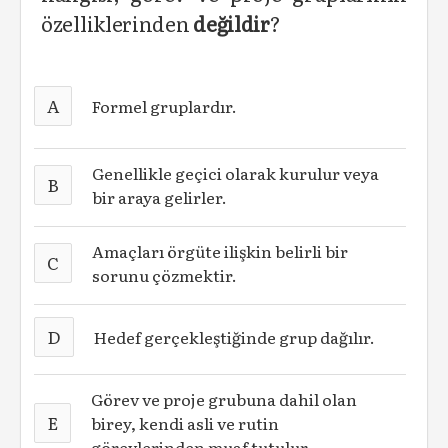
özelliklerinden
değildir
?
A
Formel gruplardır.
Genellikle geçici olarak kurulur veya
B
bir araya gelirler.
Amaçları örgüte ilişkin belirli bir
C
sorunu çözmektir.
D
Hedef gerçekleştiğinde grup dağılır.
Görev ve proje grubuna dahil olan
E
birey, kendi asli ve rutin
görevlerinden muaf tutulur.