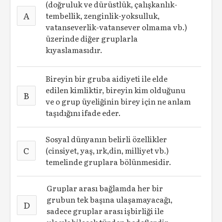
(doğruluk ve dürüstlük, çalışkanlık-
A
tembellik, zenginlik-yoksulluk,
vatanseverlik-vatansever olmama vb.)
üzerinde diğer gruplarla
kıyaslamasıdır.
Bireyin bir gruba aidiyeti ile elde
edilen kimliktir, bireyin kim olduğunu
B
ve o grup üyeliğinin birey için ne anlam
taşıdığını ifade eder.
Sosyal dünyanın belirli özellikler
C
(cinsiyet, yaş, ırk,din, milliyet vb.)
temelinde gruplara bölünmesidir.
Gruplar arası bağlamda her bir
grubun tek başına ulaşamayacağı,
D
sadece gruplar arası işbirliği ile