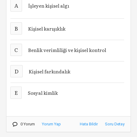
A
İşleyen kişisel algı
B
Kişisel karışıklık
C
Benlik verimliliği ve kişisel kontrol
D
Kişisel farkındalık
E
Sosyal kimlik
0 Yorum
Yorum Yap
Hata Bildir
Soru Detay