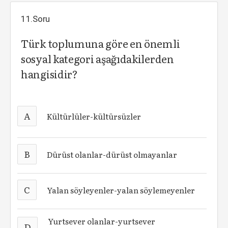
11.Soru
Türk toplumuna göre en önemli
sosyal kategori aşağıdakilerden
hangisidir?
A
Kültürlüler-kültürsüzler
B
Dürüst olanlar-dürüst olmayanlar
C
Yalan söyleyenler-yalan söylemeyenler
Yurtsever olanlar-yurtsever
D