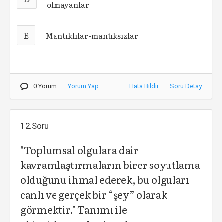
olmayanlar
E
Mantıklılar-mantıksızlar
0 Yorum
Yorum Yap
Hata Bildir
Soru Detay
12.Soru
"Toplumsal olgulara dair
kavramlaştırmaların birer soyutlama
olduğunu ihmal ederek, bu olguları
canlı ve gerçek bir “şey” olarak
görmektir." Tanımı ile