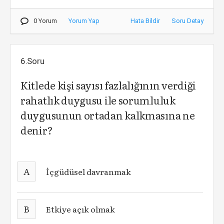
0 Yorum
Yorum Yap
Hata Bildir
Soru Detay
6.Soru
Kitlede kişi sayısı fazlalığının verdiği
rahatlık duygusu ile sorumluluk
duygusunun ortadan kalkmasına ne
denir?
A
İçgüdüsel davranmak
B
Etkiye açık olmak