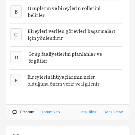
Grupların ve bireylerin rollerini
B
belirler
Bireyleri verilen görevleri başarmaları
C
için yönlendirir
Grup faaliyetlerini planlanlar ve
D
örgütler
Bireylerin ihtiyaçlarının neler
E
olduğuna önem verir ve ilgilenir
0 Yorum
Yorum Yap
Hata Bildir
Soru Detay