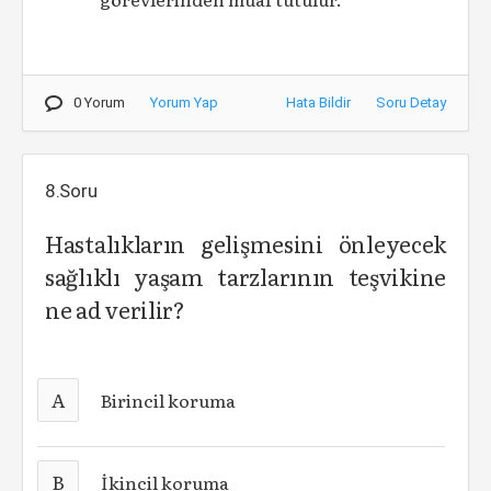
0 Yorum
Yorum Yap
Hata Bildir
Soru Detay
8.Soru
Hastalıkların gelişmesini önleyecek
sağlıklı yaşam tarzlarının teşvikine
ne ad verilir?
A
Birincil koruma
B
İkincil koruma