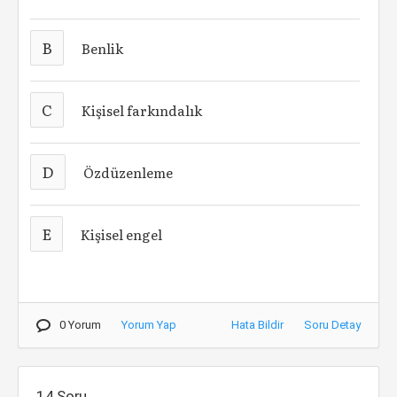
B
Benlik
C
Kişisel farkındalık
D
Özdüzenleme
E
Kişisel engel
0 Yorum
Yorum Yap
Hata Bildir
Soru Detay
14.Soru