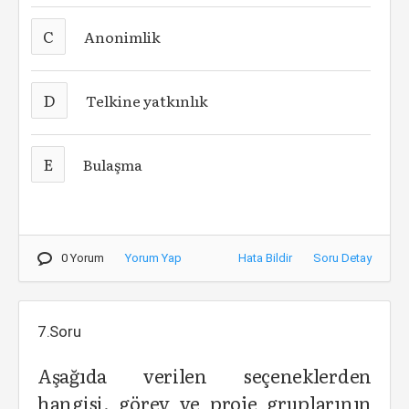
C
Anonimlik
D
Telkine yatkınlık
E
Bulaşma
0 Yorum
Yorum Yap
Hata Bildir
Soru Detay
7.Soru
Aşağıda verilen seçeneklerden
hangisi, görev ve proje gruplarının