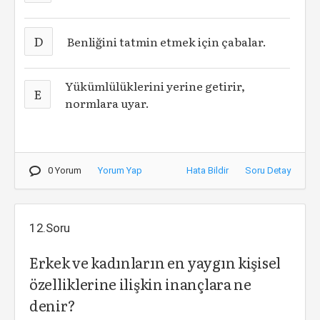
D
Benliğini tatmin etmek için çabalar.
Yükümlülüklerini yerine getirir,
E
normlara uyar.
0 Yorum
Yorum Yap
Hata Bildir
Soru Detay
12.Soru
Erkek ve kadınların en yaygın kişisel
özelliklerine ilişkin inançlara ne
denir?