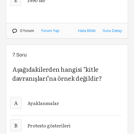
1990'lar
0 Yorum
Yorum Yap
Hata Bildir
Soru Detay
7.Soru
Aşağıdakilerden hangisi "kitle
davranışları"na örnek değildir?
A
Ayaklanmalar
B
Protesto gösterileri