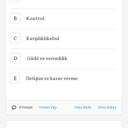
B
Kontrol
C
Karşılıklıkabul
D
Güdü ve verimlilik
E
İletişim ve karar verme
0 Yorum
Yorum Yap
Hata Bildir
Soru Detay