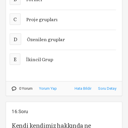
C
Proje grupları
D
Özenilen gruplar
E
İkincil Grup
0 Yorum
Yorum Yap
Hata Bildir
Soru Detay
16.Soru
Kendi kendimiz hakkında ne