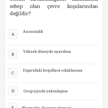
sebep olan çevre koşularından
değildir?
Anonimlik
A
Yüksek düzeyde uyarılma
B
Dışarıdaki koşullara odaklanma
C
D
Grup içinde yakınlaşma
E
Normatin devreye girmesi