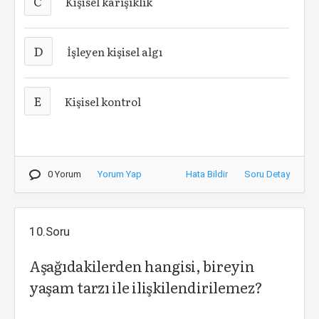
C
Kişisel karışıklık
D
İşleyen kişisel algı
E
Kişisel kontrol
0 Yorum
Yorum Yap
Hata Bildir
Soru Detay
10.Soru
Aşağıdakilerden hangisi, bireyin
yaşam tarzı ile ilişkilendirilemez?