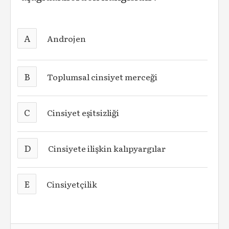
A
Androjen
B
Toplumsal cinsiyet merceği
C
Cinsiyet eşitsizliği
D
Cinsiyete ilişkin kalıpyargılar
E
Cinsiyetçilik