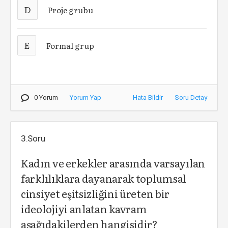
D
Proje grubu
E
Formal grup
0 Yorum
Yorum Yap
Hata Bildir
Soru Detay
3.Soru
Kadın ve erkekler arasında varsayılan
farklılıklara dayanarak toplumsal
cinsiyet eşitsizliğini üreten bir
ideolojiyi anlatan kavram
aşağıdakilerden hangisidir?