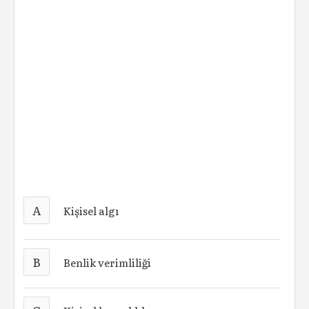
A
Kişisel algı
B
Benlik verimliliği