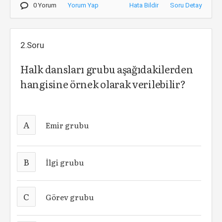
0 Yorum
Yorum Yap
Hata Bildir
Soru Detay
2.Soru
Halk dansları grubu aşağıdakilerden
hangisine örnek olarak verilebilir?
A
Emir grubu
B
İlgi grubu
C
Görev grubu