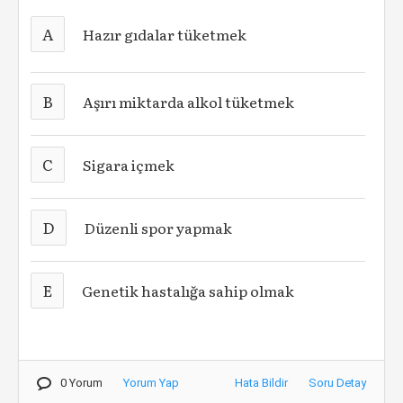
A
Hazır gıdalar tüketmek
B
Aşırı miktarda alkol tüketmek
C
Sigara içmek
D
Düzenli spor yapmak
E
Genetik hastalığa sahip olmak
0 Yorum
Yorum Yap
Hata Bildir
Soru Detay