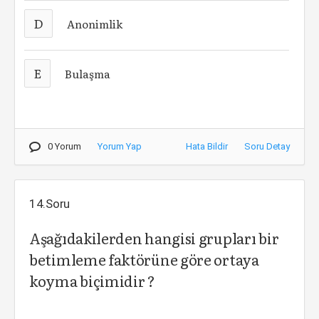
D
Anonimlik
E
Bulaşma
0 Yorum
Yorum Yap
Hata Bildir
Soru Detay
14.Soru
Aşağıdakilerden hangisi grupları bir
betimleme faktörüne göre ortaya
koyma biçimidir ?