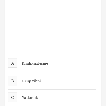
A
Kimliksizleşme
B
Grup zihni
C
Yatkınlık