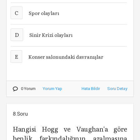
C
Spor olayları
D
Sinir Krizi olayları
E
Konser salonundaki davranışlar
0 Yorum
Yorum Yap
Hata Bildir
Soru Detay
8.Soru
Hangisi Hogg ve Vaughan'a göre
benlik farkındalığının azalmasına