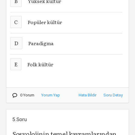
B
Yüksek kültür
C
Popüler kültür
D
Paradigma
E
Folk kültür
0 Yorum
Yorum Yap
Hata Bildir
Soru Detay
5.Soru
Sosyolojinin temel kavramlarından