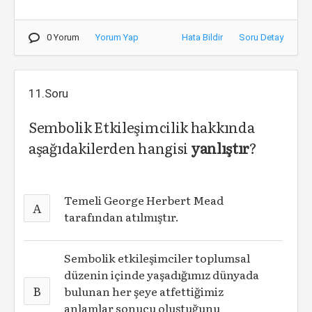
0 Yorum
Yorum Yap
Hata Bildir
Soru Detay
11.Soru
Sembolik Etkileşimcilik hakkında
aşağıdakilerden hangisi
yanlıştır
?
Temeli George Herbert Mead
A
tarafından atılmıştır.
Sembolik etkileşimciler toplumsal
düzenin için­de yaşadığımız dünyada
B
bulunan her şeye atfettiğimiz
anlamlar sonucu oluştuğunu