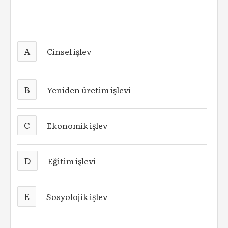
A
Cinsel işlev
B
Yeniden üretim işlevi
C
Ekonomik işlev
D
Eğitim işlevi
E
Sosyolojik işlev