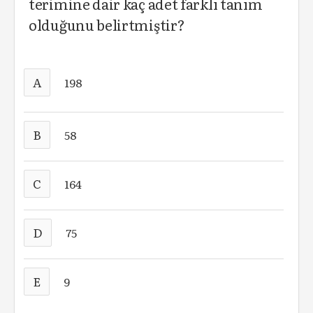
terimine dair kaç adet farklı tanım
olduğunu belirtmiştir?
A
198
B
58
C
164
D
75
E
9