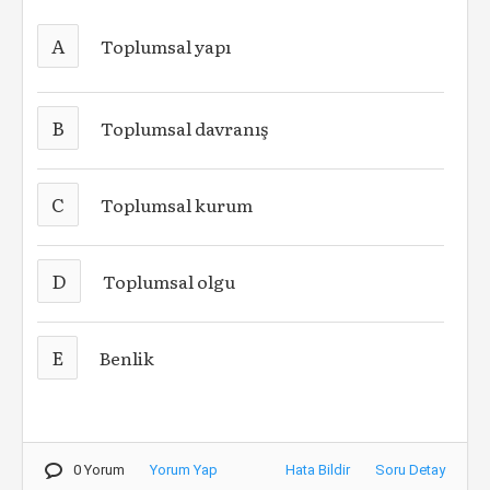
A
Toplumsal yapı
B
Toplumsal davranış
C
Toplumsal kurum
D
Toplumsal olgu
E
Benlik
0 Yorum
Yorum Yap
Hata Bildir
Soru Detay