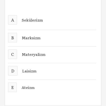
A
Sekülerizm
B
Marksizm
C
Materyalizm
D
Laisizm
E
Ateizm