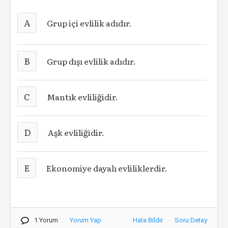
A
Grup içi evlilik adıdır.
B
Grup dışı evlilik adıdır.
C
Mantık evliliğidir.
D
Aşk evliliğidir.
E
Ekonomiye dayalı evliliklerdir.
1 Yorum
Yorum Yap
Hata Bildir
Soru Detay