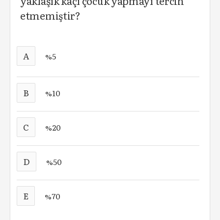
yaklaşık kaçı çocuk yapmayı tercih
etmemiştir?
A
%5
B
%10
C
%20
D
%50
E
%70