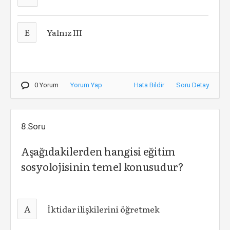
E
Yalnız III
0 Yorum
Yorum Yap
Hata Bildir
Soru Detay
8.Soru
Aşağıdakilerden hangisi eğitim
sosyolojisinin temel konusudur?
A
İktidar ilişkilerini öğretmek