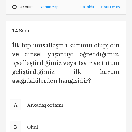
0 Yorum
Yorum Yap
Hata Bildir
Soru Detay
14.Soru
İlk toplumsallaşma kurumu olup; din
ve dinsel yaşantıyı öğrendiğimiz,
içselleştirdiğimiz veya tavır ve tutum
geliştirdiğimiz ilk kurum
aşağıdakilerden hangisidir?
A
Arkadaş ortamı
B
Okul