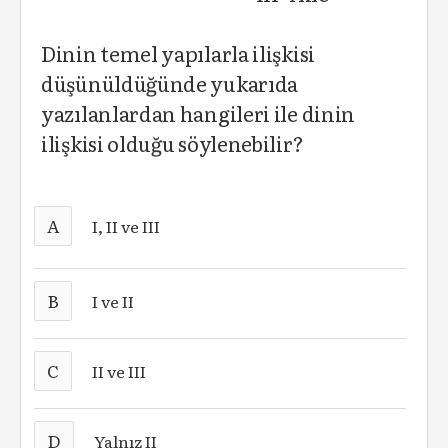
Dinin temel yapılarla ilişkisi
düşünüldüğünde yukarıda
yazılanlardan hangileri ile dinin
ilişkisi olduğu söylenebilir?
A
I, II ve III
B
I ve II
C
II ve III
D
Yalnız II