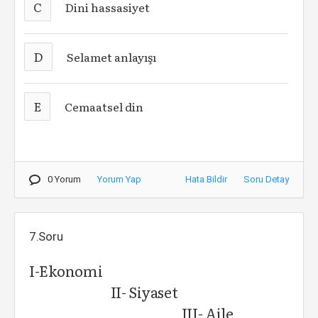
C
Dini hassasiyet
D
Selamet anlayışı
E
Cemaatsel din
0 Yorum
Yorum Yap
Hata Bildir
Soru Detay
7.Soru
I-Ekonomi
II- Siyaset
III- Aile