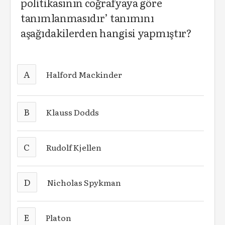
politikasının coğrafyaya göre
tanımlanmasıdır’ tanımını
aşağıdakilerden hangisi yapmıştır?
A
Halford Mackinder
B
Klauss Dodds
C
Rudolf Kjellen
D
Nicholas Spykman
E
Platon