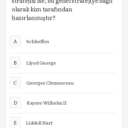
stratejisi ise, bu genel stratejiye bağlı
olarak kim tarafından
hazırlanmıştır?
A
Schlieffen
B
Llyod George
C
Georges Clemenceau
D
Kayzer Wilhelm II
E
Liddell Hart