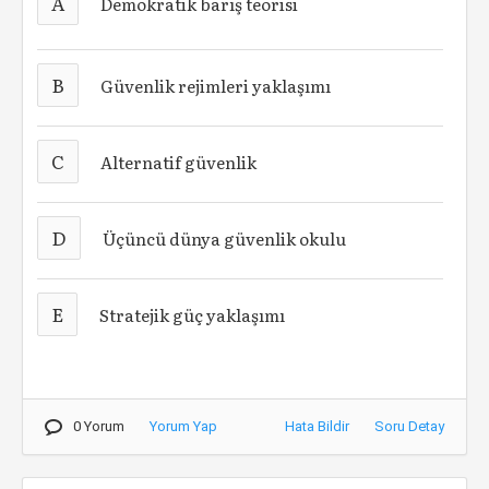
A
Demokratik barış teorisi
B
Güvenlik rejimleri yaklaşımı
C
Alternatif güvenlik
D
Üçüncü dünya güvenlik okulu
E
Stratejik güç yaklaşımı
0 Yorum
Yorum Yap
Hata Bildir
Soru Detay