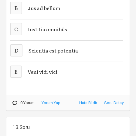
B
Jus ad bellum
C
Iustitia omnibüs
D
Scientia est potentia
E
Veni vidi vici
0 Yorum
Yorum Yap
Hata Bildir
Soru Detay
13.Soru