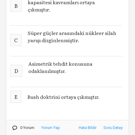
kapasitesi kavramları ortaya
B
çıkmıştır.
Süper güçler arasındaki nükleer silah
C
yarışı dizginlenmiştir.
Asimetrik tehdit konusuna
D
odaklanılmıştır.
E
Bush doktrini ortaya çıkmıştır.
0 Yorum
Yorum Yap
Hata Bildir
Soru Detay