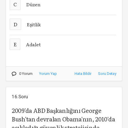
C
Düzen
D
Eşitlik
E
Adalet
0 Yorum
Yorum Yap
Hata Bildir
Soru Detay
16.Soru
2009'da ABD Başkanlığını George
Bush'tan devralan Obama'nın, 2010'da
açıkladığı güvenlik stratejisinde,