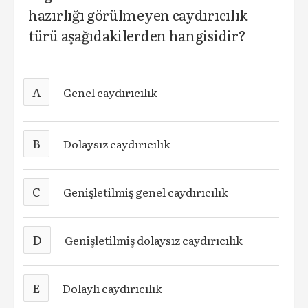
hazırlığı görülmeyen caydırıcılık
türü aşağıdakilerden hangisidir?
A
Genel caydırıcılık
B
Dolaysız caydırıcılık
C
Genişletilmiş genel caydırıcılık
D
Genişletilmiş dolaysız caydırıcılık
E
Dolaylı caydırıcılık