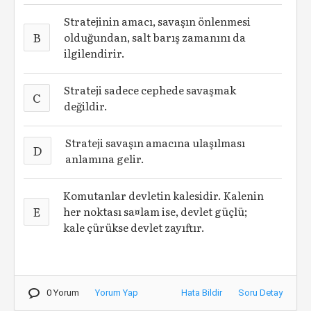
Stratejinin amacı, savaşın önlenmesi
B
olduğundan, salt barış zamanını da
ilgilendirir.
Strateji sadece cephede savaşmak
C
değildir.
Strateji savaşın amacına ulaşılması
D
anlamına gelir.
Komutanlar devletin kalesidir. Kalenin
E
her noktası sa¤lam ise, devlet güçlü;
kale çürükse devlet zayıftır.
0 Yorum
Yorum Yap
Hata Bildir
Soru Detay