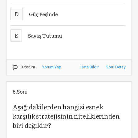
D
Güç Peşinde
E
Savaş Tutumu
0 Yorum
Yorum Yap
Hata Bildir
Soru Detay
6.Soru
Aşağıdakilerden hangisi esnek
karşılık stratejisinin niteliklerinden
biri değildir?