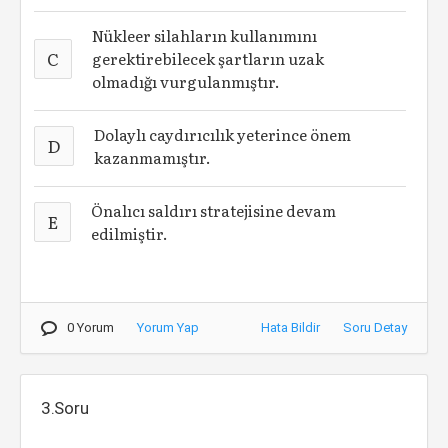
Nükleer silahların kullanımını
C
gerektirebilecek şartların uzak
olmadığı vurgulanmıştır.
Dolaylı caydırıcılık yeterince önem
D
kazanmamıştır.
Önalıcı saldırı stratejisine devam
E
edilmiştir.
0 Yorum
Yorum Yap
Hata Bildir
Soru Detay
3.Soru