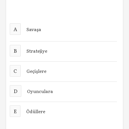
A
Savaşa
B
Stratejiye
C
Geçişlere
D
Oyunculara
E
Ödüllere