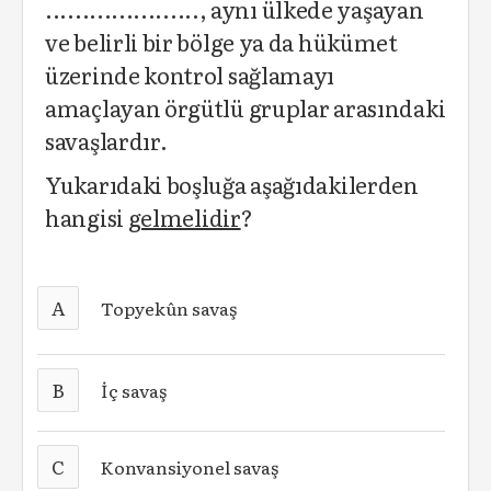
....................., aynı ülkede yaşayan
ve belirli bir bölge ya da hükümet
üzerinde kontrol sağlamayı
amaçlayan örgütlü gruplar arasındaki
savaşlardır.
Yukarıdaki boşluğa aşağıdakilerden
hangisi
gelmelidir
?
A
Topyekûn savaş
B
İç savaş
C
Konvansiyonel savaş