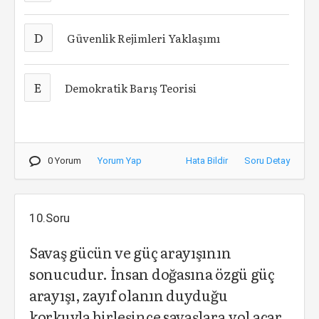
D
Güvenlik Rejimleri Yaklaşımı
E
Demokratik Barış Teorisi
0 Yorum
Yorum Yap
Hata Bildir
Soru Detay
10.Soru
Savaş gücün ve güç arayışının
sonucudur. İnsan doğasına özgü güç
arayışı, zayıf olanın duyduğu
korkuyla birleşince savaşlara yol açar.