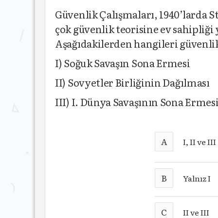
Güvenlik Çalışmaları, 1940’larda 
çok güvenlik teorisine ev sahipliği
Aşağıdakilerden hangileri güvenlik
I) Soğuk Savaşın Sona Ermesi
II) Sovyetler Birliğinin Dağılması
III) I. Dünya Savaşının Sona Ermes
A
I, II ve III
B
Yalnız I
C
II ve III