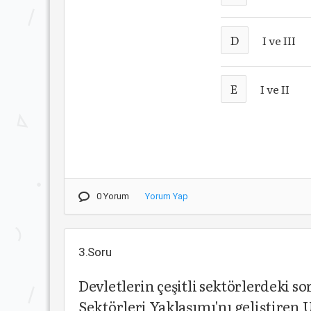
D
I ve III
E
I ve II
0 Yorum
Yorum Yap
3.Soru
Devletlerin çeşitli sektörlerdeki s
Sektörleri Yaklaşımı'nı geliştiren 