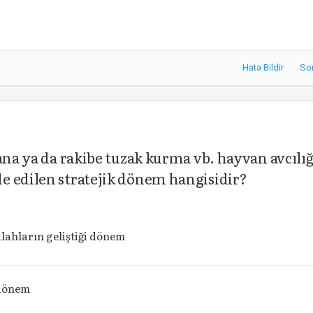
Hata Bildir
So
ana ya da rakibe tuzak kurma vb. hayvan avcılığ
e edilen stratejik dönem hangisidir?
ilahların geliştiği dönem
dönem