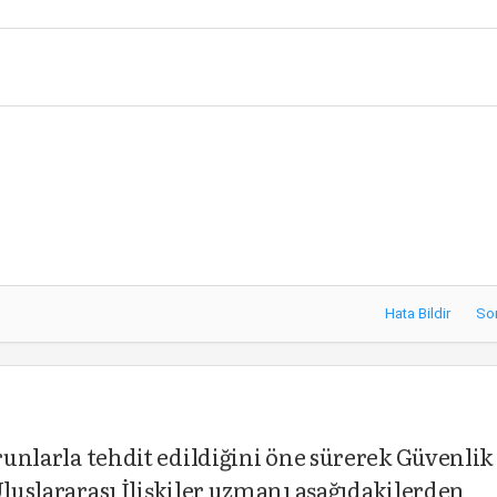
Hata Bildir
So
orunlarla tehdit edildiğini öne sürerek Güvenlik
Uluslararası İlişkiler uzmanı aşağıdakilerden