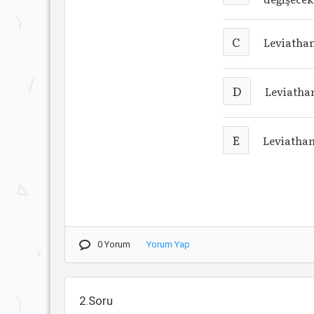
C
Leviathan
D
Leviathan
E
Leviathan
0 Yorum
Yorum Yap
2.Soru