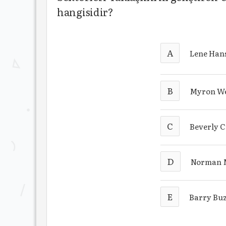
hangisidir?
A
Lene Han
B
Myron W
C
Beverly 
D
Norman 
E
Barry Bu