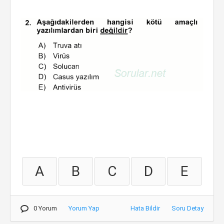
A
B
C
D
E
0 Yorum
Yorum Yap
Hata Bildir
Soru Detay