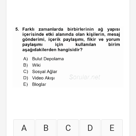
A
B
C
D
E