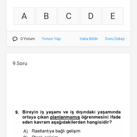
A
B
C
D
E
0 Yorum
Yorum Yap
Hata Bildir
Soru Detay
9.Soru