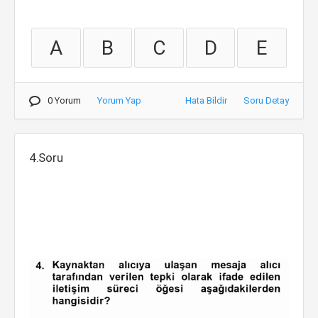
A
B
C
D
E
0 Yorum
Yorum Yap
Hata Bildir
Soru Detay
4.Soru