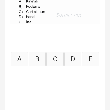
A
B
C
D
E