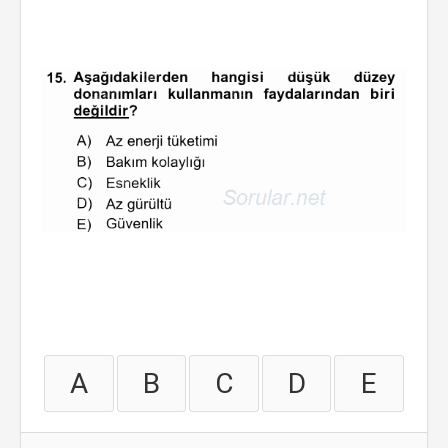
A
B
C
D
E