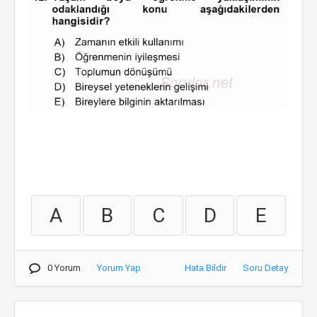
A
B
C
D
E
0 Yorum
Yorum Yap
Hata Bildir
Soru Detay