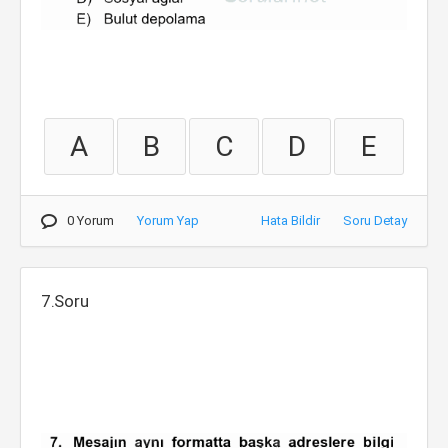
A
B
C
D
E
0 Yorum
Yorum Yap
Hata Bildir
Soru Detay
7.Soru