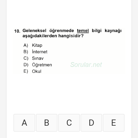
A
B
C
D
E