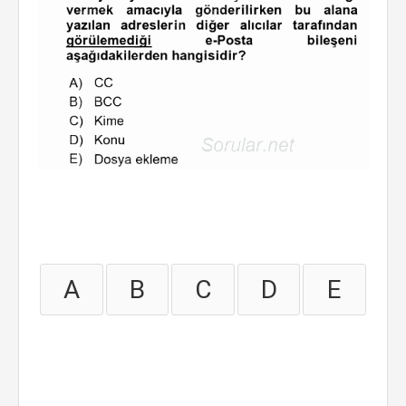
A
B
C
D
E