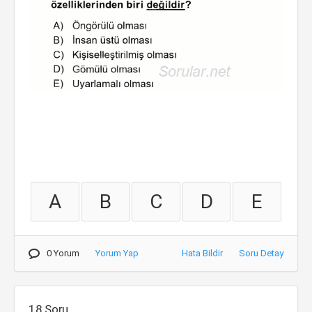
A
B
C
D
E
0 Yorum
Yorum Yap
Hata Bildir
Soru Detay
18.Soru