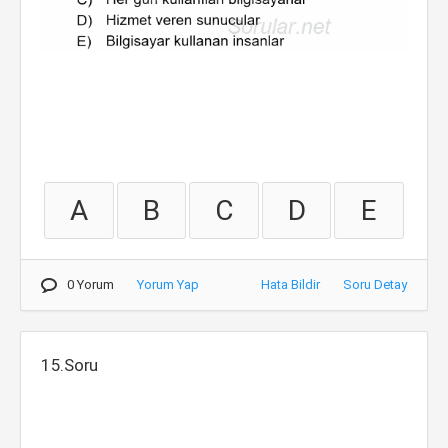
A
B
C
D
E
0 Yorum
Yorum Yap
Hata Bildir
Soru Detay
15.Soru