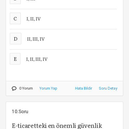
C
I, II, IV
D
II, III, IV
E
I, II, III, IV
0 Yorum
Yorum Yap
Hata Bildir
Soru Detay
10.Soru
E-ticaretteki en önemli güvenlik