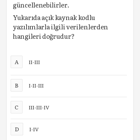
güncellenebilirler.
Yukarıda açık kaynak kodlu
yazılımlarla ilgili verilenlerden
hangileri doğrudur?
A
II-III
B
I-II-III
C
III-III-IV
D
I-IV