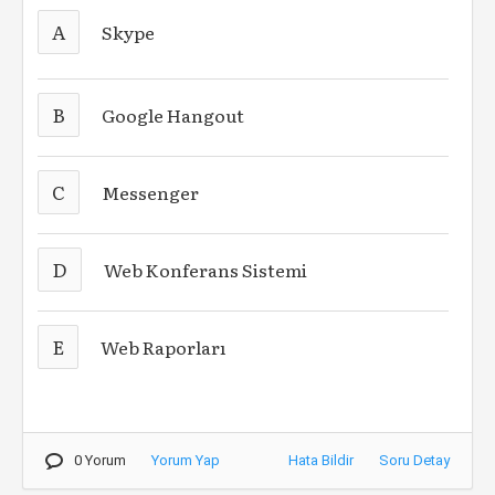
A
Skype
B
Google Hangout
C
Messenger
D
Web Konferans Sistemi
E
Web Raporları
0 Yorum
Yorum Yap
Hata Bildir
Soru Detay