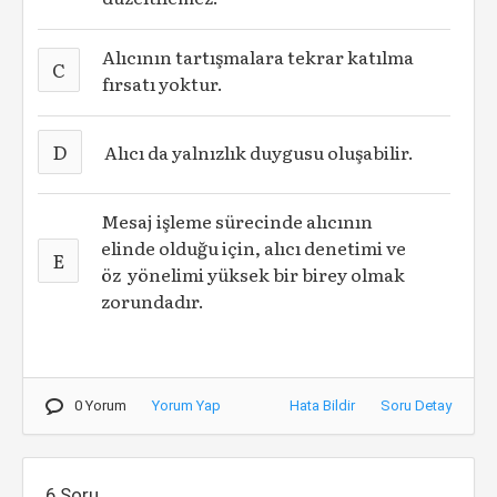
Alıcının tartışmalara tekrar katılma
C
fırsatı yoktur.
D
Alıcı da yalnızlık duygusu oluşabilir.
Mesaj işleme sürecinde alıcının
elinde olduğu için, alıcı denetimi ve
E
öz yönelimi yüksek bir birey olmak
zorundadır.
0 Yorum
Yorum Yap
Hata Bildir
Soru Detay
6.Soru