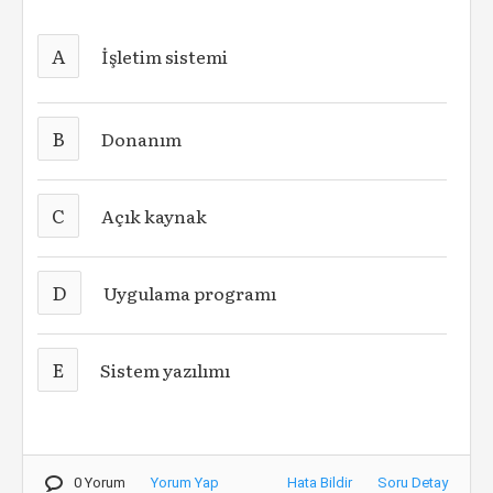
A
İşletim sistemi
B
Donanım
C
Açık kaynak
D
Uygulama programı
E
Sistem yazılımı
0 Yorum
Yorum Yap
Hata Bildir
Soru Detay