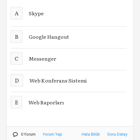
A
Skype
B
Google Hangout
C
Messenger
D
Web Konferans Sistemi
E
Web Raporları
0 Yorum
Yorum Yap
Hata Bildir
Soru Detay