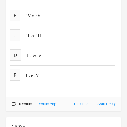
B
IV ve V
C
II ve III
D
III ve V
E
I ve IV
0 Yorum
Yorum Yap
Hata Bildir
Soru Detay
15.Soru