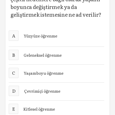
boyunca değiştirmek ya da
geliştirmek istemesine ne ad verilir?
A
Yüzyüze öğrenme
B
Geleneksel öğrenme
C
Yaşamboyu öğrenme
D
Çevrimiçi öğrenme
E
Kitlesel öğrenme