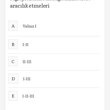
aracılık etmeleri
A
Yalnız I
B
I-II
C
II-III
D
I-III
E
I-II-III