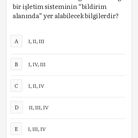
bir işletim sisteminin “bildirim
alanında” yer alabilecek bilgilerdir?
A
I, II, III
B
I, IV, III
C
I, II, IV
D
II, III, IV
E
I, III, IV