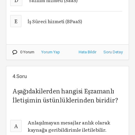
Yazılım hizmeti (SaaS)
E
İş Süreci hizmeti (BPaaS)
0 Yorum
Yorum Yap
Hata Bildir
Soru Detay
4.Soru
Aşağıdakilerden hangisi Eşzamanlı
İletişimin üstünlüklerinden biridir?
Anlaşılmayan mesajlar anlık olarak
A
kaynağa geribildirimle iletilebilir.