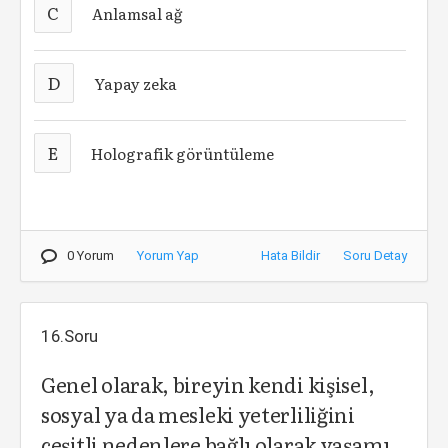
C
Anlamsal ağ
D
Yapay zeka
E
Holografik görüntüleme
0 Yorum
Yorum Yap
Hata Bildir
Soru Detay
16.Soru
Genel olarak, bireyin kendi kişisel,
sosyal ya da mesleki yeterliliğini
çeşitli nedenlere bağlı olarak yaşamı