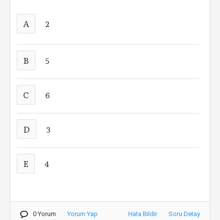
A
2
B
5
C
6
D
3
E
4
0 Yorum
Yorum Yap
Hata Bildir
Soru Detay