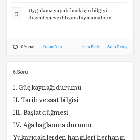
Uygulama yapabilmek için bilgiyi
E
düzenlemeye ihtiyaç duymamalıdır.
0 Yorum
Yorum Yap
Hata Bildir
Soru Detay
6.Soru
I. Güç kaynağı durumu
II. Tarih ve saat bilgisi
III. Başlat düğmesi
IV. Ağa bağlanma durumu
Yukarıdakilerden hangileri herhangi