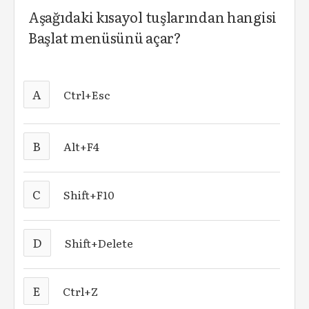
Aşağıdaki kısayol tuşlarından hangisi
Başlat menüsünü açar?
A
Ctrl+Esc
B
Alt+F4
C
Shift+F10
D
Shift+Delete
E
Ctrl+Z