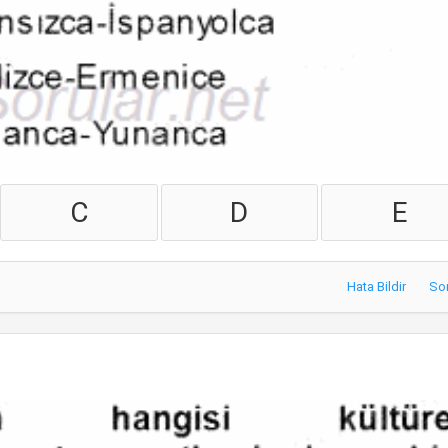
C
D
E
Hata Bildir
So