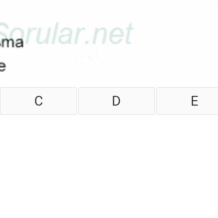
C
D
E