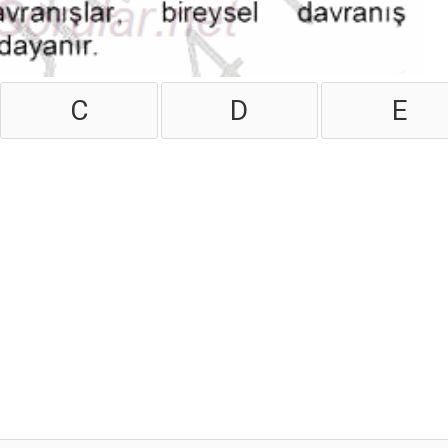
C
D
E