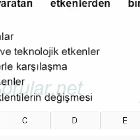
C
D
E