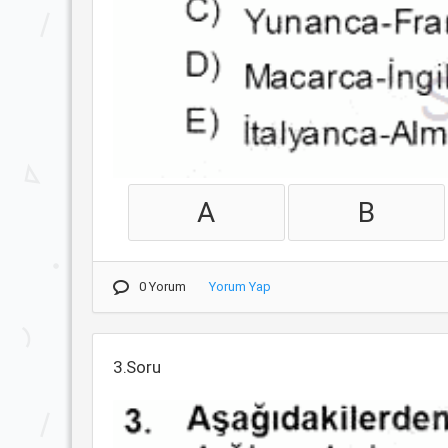
A
B
0 Yorum
Yorum Yap
3.Soru