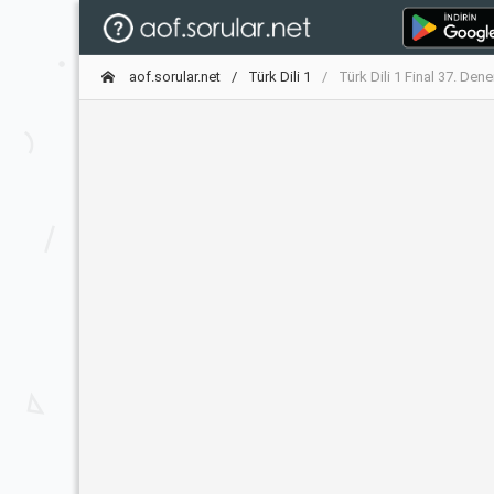
aof.sorular.net
Türk Dili 1
Türk Dili 1 Final 37. Den