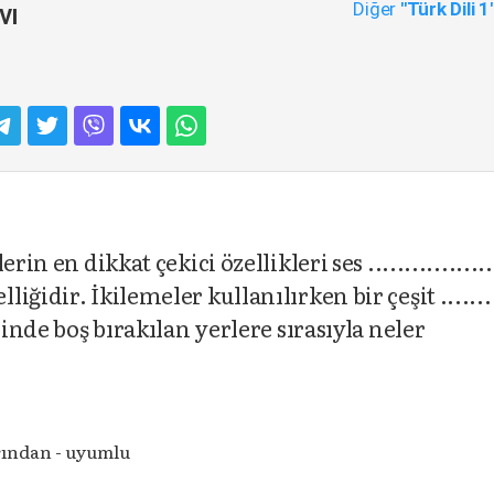
Diğer
"Türk Dili 1
vı
n en dikkat çekici özellikleri ses .................
idir. İkilemeler kullanılırken bir çeşit .........
sinde boş bırakılan yerlere sırasıyla neler
rından - uyumlu