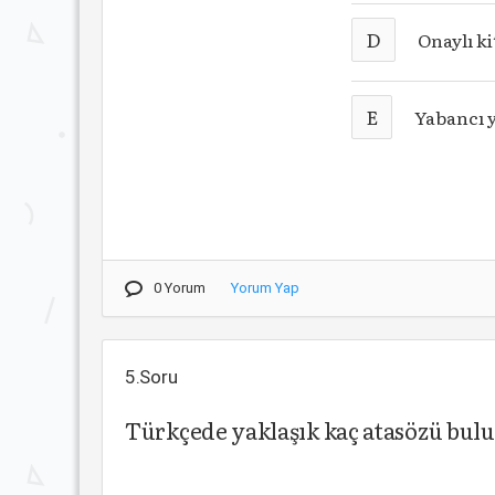
D
Onaylı ki
E
Yabancı y
0 Yorum
Yorum Yap
5.Soru
Türkçede yaklaşık kaç atasözü bu