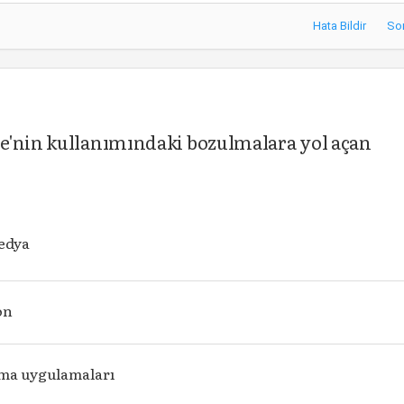
Hata Bildir
So
e'nin kullanımındaki bozulmalara yol açan
edya
on
ma uygulamaları