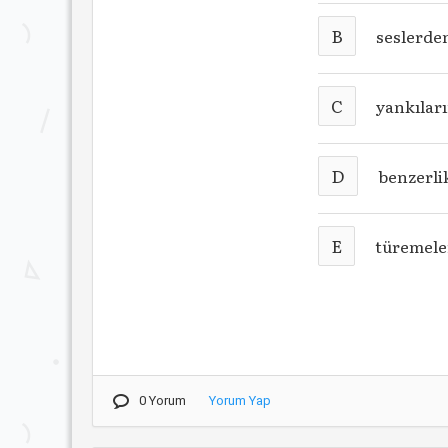
B
seslerden
C
yankıları
D
benzerli
E
türemeler
0 Yorum
Yorum Yap