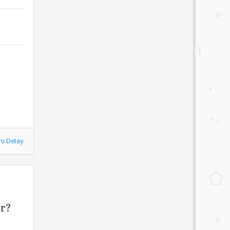
ru Detay
ır?