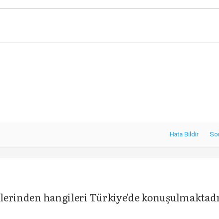
Hata Bildir
So
çelerinden hangileri Türkiye'de konuşulmaktad