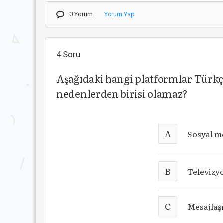
0 Yorum
Yorum Yap
4.Soru
Aşağıdaki hangi platformlar Türkç
nedenlerden birisi olamaz?
A
Sosyal m
B
Televizy
C
Mesajlaş