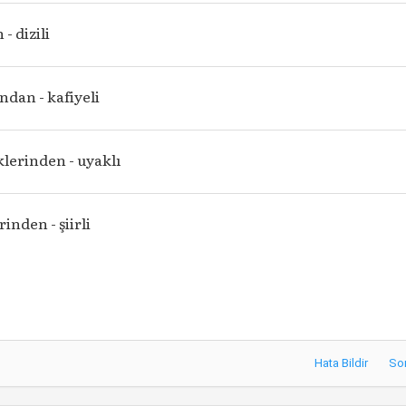
 - dizili
ndan - kafiyeli
klerinden - uyaklı
inden - şiirli
Hata Bildir
So