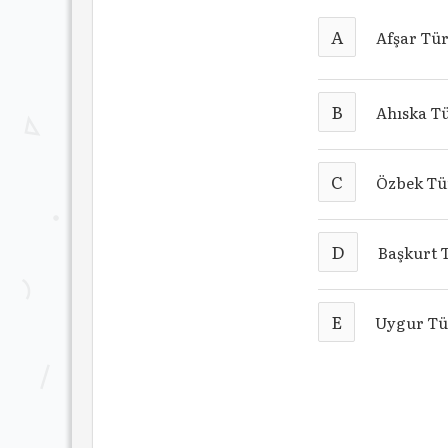
A
Afşar Tür
B
Ahıska Tü
C
Özbek Tür
D
Başkurt 
E
Uygur Tür