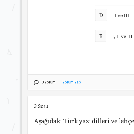
D
II ve III
E
I, II ve III
0 Yorum
Yorum Yap
3.Soru
Aşağıdaki Türk yazı dilleri ve leh