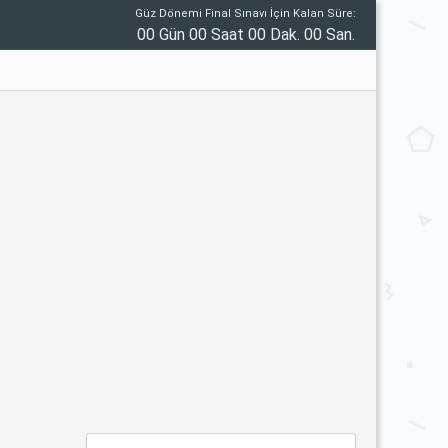
Güz Dönemi Final Sınavı İçin Kalan Süre:
00 Gün 00 Saat 00 Dak. 00 San.