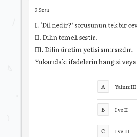
2.Soru
I. ‘Dil nedir?’ sorusunun tek bir ce
II. Dilin temeli sestir.
III. Dilin üretim yetisi sınırsızdır.
Yukarıdaki ifadelerin hangisi vey
A
Yalnız III
B
I ve II
C
I ve III