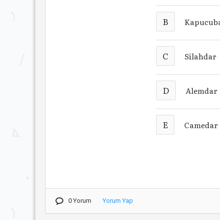
B
Kapucuba
C
Silahdar
D
Alemdar
E
Camedar
0 Yorum
Yorum Yap