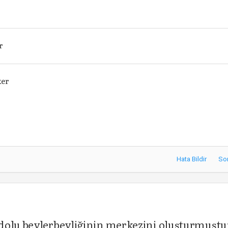
r
ker
Hata Bildir
So
dolu beylerbeyliğinin merkezini oluşturmuştu