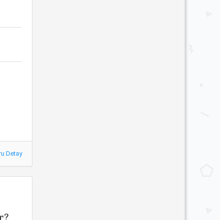
ru Detay
r?