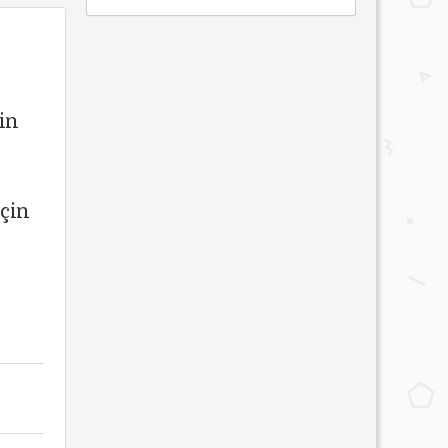
in
için