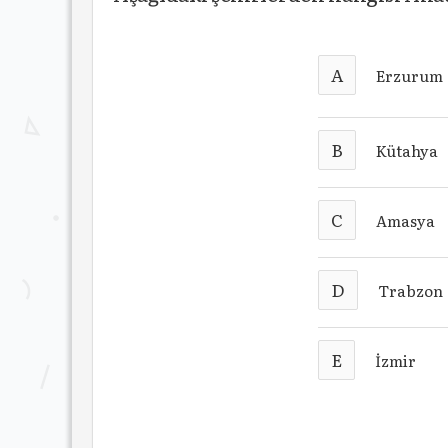
A
Erzurum
B
Kütahya
C
Amasya
D
Trabzon
E
İzmir