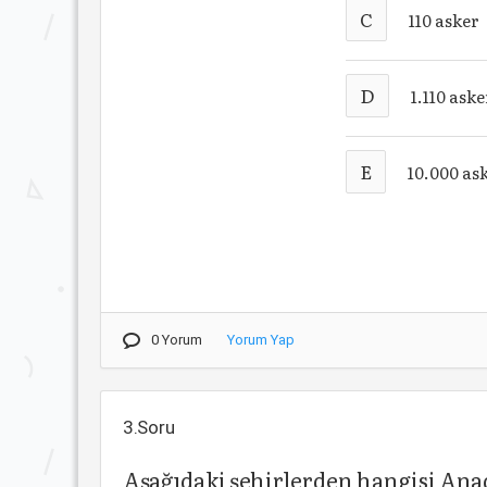
C
110 asker
D
1.110 aske
E
10.000 as
0 Yorum
Yorum Yap
3.Soru
Aşağıdaki şehirlerden hangisi Ana