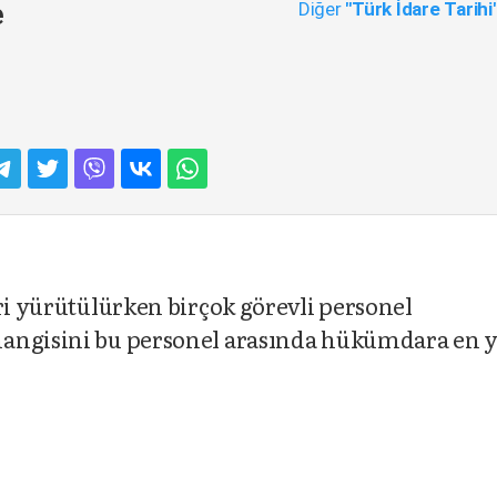
Diğer
"Türk İdare Tarihi
e
ri yürütülürken birçok görevli personel
hangisini bu personel arasında hükümdara en 