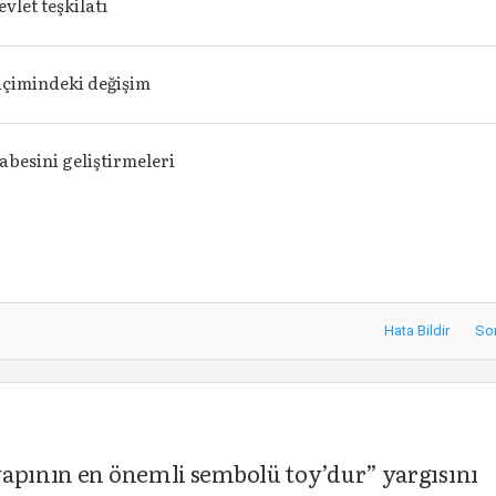
vlet teşkilatı
içimindeki değişim
abesini geliştirmeleri
Hata Bildir
So
yapının en önemli sembolü toy’dur” yargısını