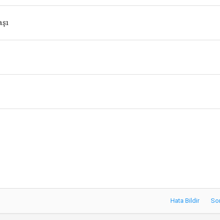
şı
Hata Bildir
So