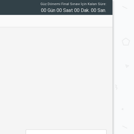
Güz Dönemi Final Sınavı İçin Kalan Süre:
00 Gün 00 Saat 00 Dak. 00 San.