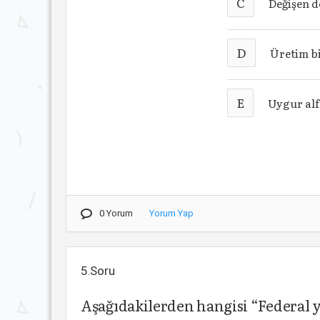
C
Değişen de
D
Üretim b
E
Uygur alf
0 Yorum
Yorum Yap
5.Soru
Aşağıdakilerden hangisi “Federal 