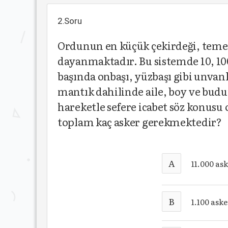
2.Soru
Ordunun en küçük çekirdeği, temel
dayanmaktadır. Bu sistemde 10, 100
başında onbaşı, yüzbaşı gibi unvan
mantık dahilinde aile, boy ve budu
hareketle sefere icabet söz konusu
toplam kaç asker gerekmektedir?
A
11.000 as
B
1.100 ask