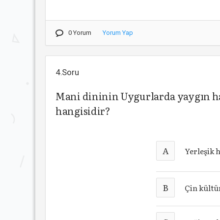
0 Yorum
Yorum Yap
4.Soru
Mani dininin Uygurlarda yaygın h
hangisidir?
A
Yerleşik 
B
Çin kültü