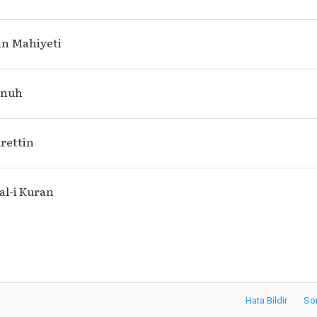
in Mahiyeti
-nuh
rettin
al-i Kuran
Hata Bildir
So