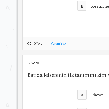
E
Kestirm
0 Yorum
Yorum Yap
5.Soru
Batıda felsefenin ilk tanımını kim
A
Platon