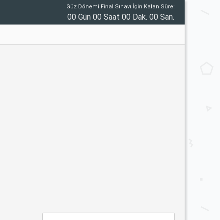
Güz Dönemi Final Sınavı İçin Kalan Süre:
00 Gün 00 Saat 00 Dak. 00 San.