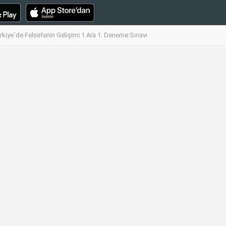
rkiye´de Felsefenin Gelişimi 1 Ara 1. Deneme Sınavı