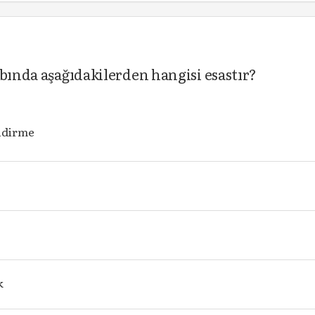
abında aşağıdakilerden hangisi esastır?
ndirme
k