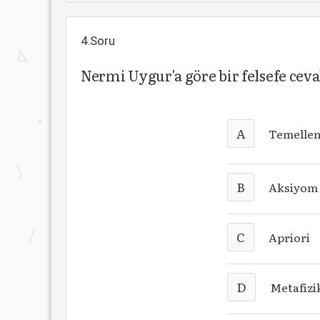
4.Soru
Nermi Uygur'a göre bir felsefe cev
A
Temelle
B
Aksiyom
C
Apriori
D
Metafizi