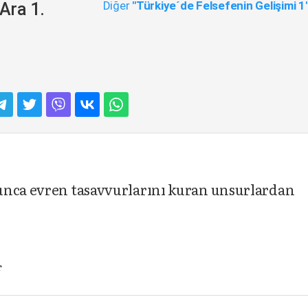
Diğer
"Türkiye´de Felsefenin Gelişimi 1
Ara 1.
unca evren tasavvurlarını kuran unsurlardan
r