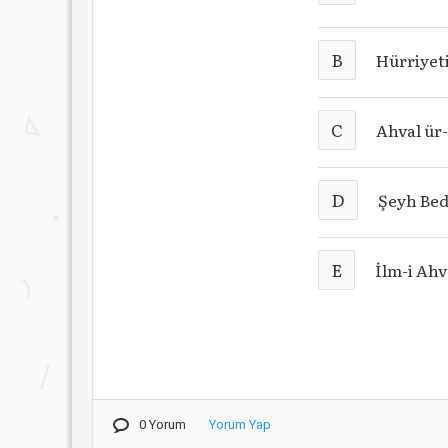
B
Hürriyet
C
Ahval ür
D
Şeyh Bed
E
İlm-i Ahv
0 Yorum
Yorum Yap