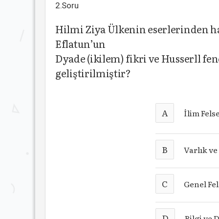
2.Soru
Hilmi Ziya Ülkenin eserlerinden han
Eflatun’un
Dyade (ikilem) fikri ve Husserll f
geliştirilmiştir?
A
İlim Felse
B
Varlık ve
C
Genel Fel
D
Bilgi ve 