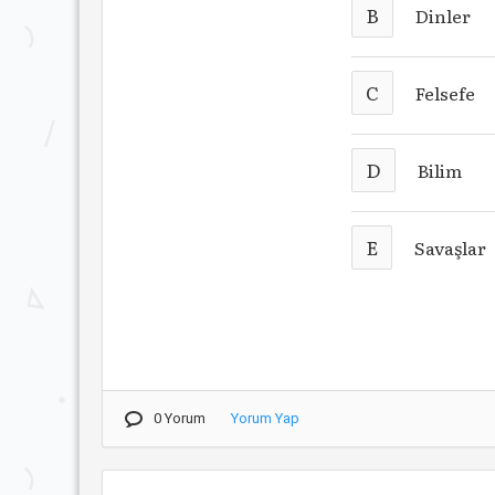
B
Dinler
C
Felsefe
D
Bilim
E
Savaşlar
0 Yorum
Yorum Yap