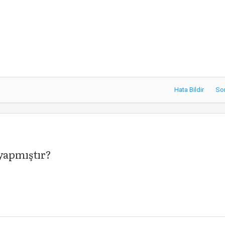
e
Hata Bildir
So
 yapmıştır?