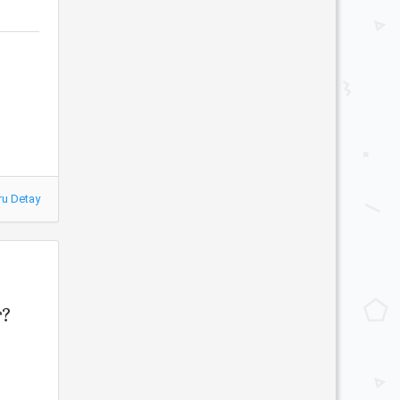
ru Detay
r?