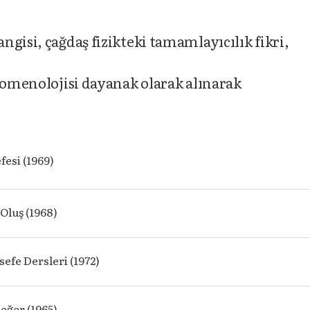
gisi, çağdaş fizikteki tamamlayıcılık fikri,
enomenolojisi dayanak olarak alınarak
fesi (1969)
 Oluş (1968)
sefe Dersleri (1972)
Değer (1965)