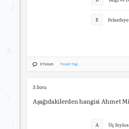
E
Felsefeye 
0 Yorum
Yorum Yap
3.Soru
Aşağıdakilerden hangisi Ahmet Mith
A
Üç feylos