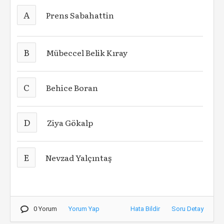
A
Prens Sabahattin
B
Mübeccel Belik Kıray
C
Behice Boran
D
Ziya Gökalp
E
Nevzad Yalçıntaş
0 Yorum
Yorum Yap
Hata Bildir
Soru Detay