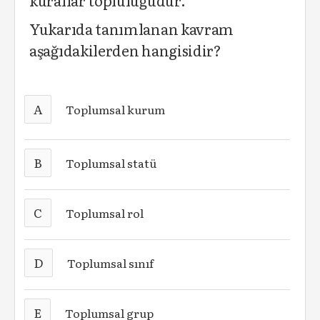
kurallar topluluğudur.
Yukarıda tanımlanan kavram
aşağıdakilerden hangisidir?
A
Toplumsal kurum
B
Toplumsal statü
C
Toplumsal rol
D
Toplumsal sınıf
E
Toplumsal grup