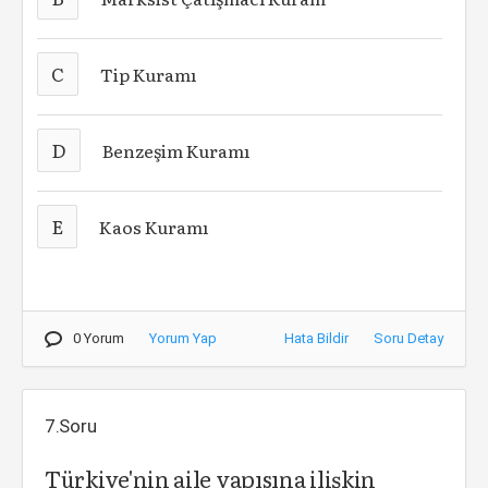
C
Tip Kuramı
D
Benzeşim Kuramı
E
Kaos Kuramı
0 Yorum
Yorum Yap
Hata Bildir
Soru Detay
7.Soru
Türkiye'nin aile yapısına ilişkin