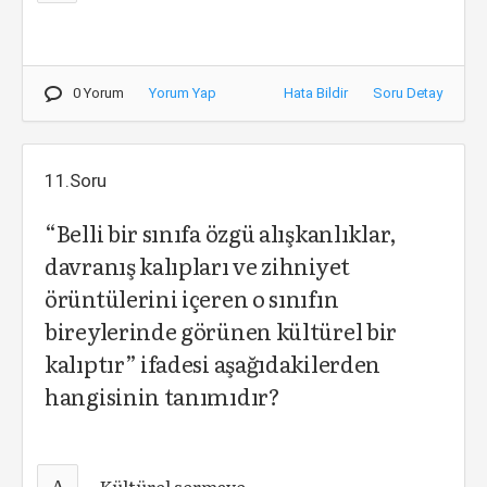
0 Yorum
Yorum Yap
Hata Bildir
Soru Detay
11.Soru
“Belli bir sınıfa özgü alışkanlıklar,
davranış kalıpları ve zihniyet
örüntülerini içeren o sınıfın
bireylerinde görünen kültürel bir
kalıptır” ifadesi aşağıdakilerden
hangisinin tanımıdır?
A
Kültürel sermaye