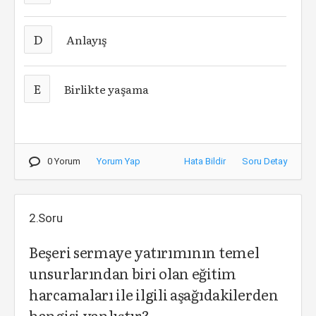
D
Anlayış
E
Birlikte yaşama
0 Yorum
Yorum Yap
Hata Bildir
Soru Detay
2.Soru
Beşeri sermaye yatırımının temel
unsurlarından biri olan eğitim
harcamaları ile ilgili aşağıdakilerden
hangisi yanlıştır?