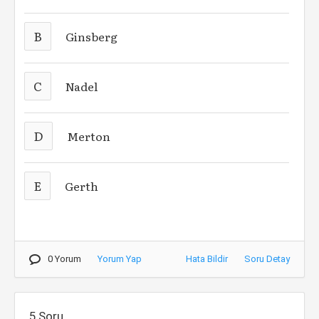
B
Ginsberg
C
Nadel
D
Merton
E
Gerth
0 Yorum
Yorum Yap
Hata Bildir
Soru Detay
5.Soru