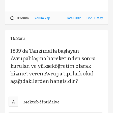
0 Yorum
Yorum Yap
Hata Bildir
Soru Detay
16.Soru
1839’da Tanzimatla başlayan
Avrupalılaşma hareketinden sonra
kurulan ve yükseköğretim olarak
hizmet veren Avrupa tipi laik okul
aşağıdakilerden hangisidir?
A
Mekteb-î iptidaiye