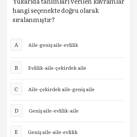
Yukarıda tanımları verilen kavramlar
hangi seçenekte doğru olarak
sıralanmıştır?
A
Aile-geniş aile-evlilik
B
Evlilik-aile-çekirdek aile
C
Aile-çekirdek aile-geniş aile
D
Geniş aile-evlilik-aile
E
Geniş aile-aile-evlilik