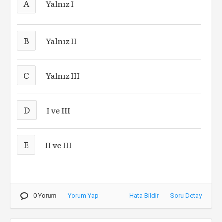
A
Yalnız I
B
Yalnız II
C
Yalnız III
D
I ve III
E
II ve III
0 Yorum
Yorum Yap
Hata Bildir
Soru Detay