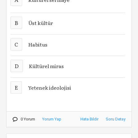
B
Üst kültür
C
Habitus
D
Kültürel miras
E
Yetenek ideolojisi
0 Yorum
Yorum Yap
Hata Bildir
Soru Detay