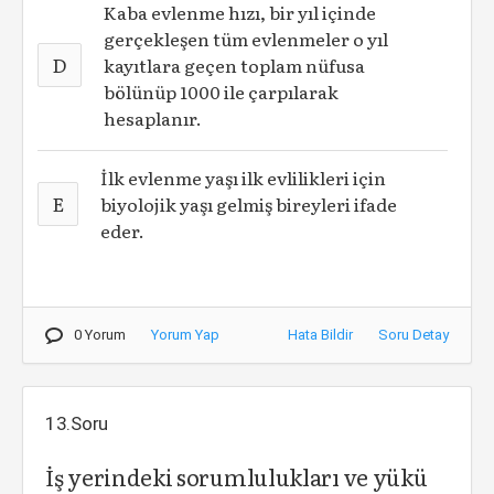
Kaba evlenme hızı, bir yıl içinde
gerçekleşen tüm evlenmeler o yıl
D
kayıtlara geçen toplam nüfusa
bölünüp 1000 ile çarpılarak
hesaplanır.
İlk evlenme yaşı ilk evlilikleri için
E
biyolojik yaşı gelmiş bireyleri ifade
eder.
0 Yorum
Yorum Yap
Hata Bildir
Soru Detay
13.Soru
İş yerindeki sorumlulukları ve yükü