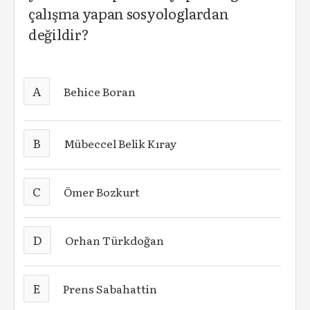
çalışma yapan sosyologlardan
değildir?
A
Behice Boran
B
Mübeccel Belik Kıray
C
Ömer Bozkurt
D
Orhan Türkdoğan
E
Prens Sabahattin