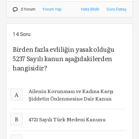
0 Yorum
Yorum Yap
Hata Bildir
Soru Detay
14.Soru
Birden fazla evliliğin yasak olduğu
5237 Sayılı kanun aşağıdakilerden
hangisidir?
Ailenin Korunması ve Kadına Karşı
A
Şiddetin Önlenmesine Dair Kanun
B
4721 Sayılı Türk Medeni Kanunu