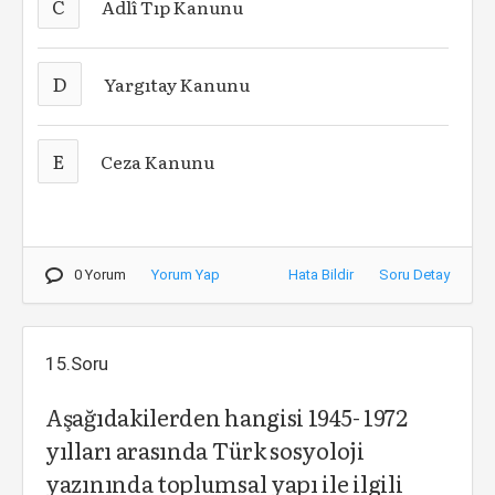
C
Adlî Tıp Kanunu
D
Yargıtay Kanunu
E
Ceza Kanunu
0 Yorum
Yorum Yap
Hata Bildir
Soru Detay
15.Soru
Aşağıdakilerden hangisi 1945- 1972
yılları arasında Türk sosyoloji
yazınında toplumsal yapı ile ilgili