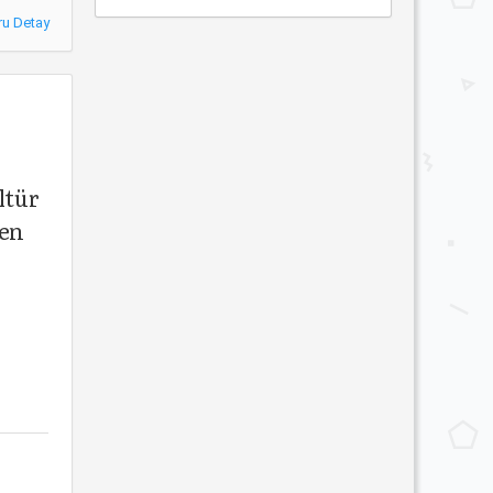
ru Detay
ltür
den