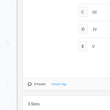
C
III
D
IV
E
V
0 Yorum
Yorum Yap
3.Soru