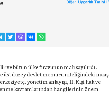
Diğer
"Uygarlık Tarihi 1
me
lir ve bütün ülke firavunun malı sayılırdı.
se üst düzey devlet memuru niteliğindeki maaş
erkeziyetçi yönetim anlayışı, II. Kişi hak ve
ütlenme kavramlarından hangilerinin önem