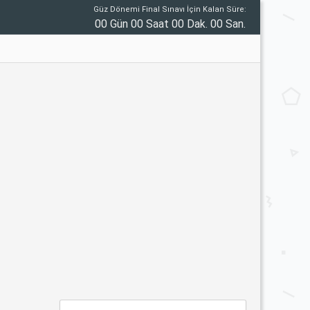
Güz Dönemi Final Sınavı İçin Kalan Süre:
00 Gün 00 Saat 00 Dak. 00 San.