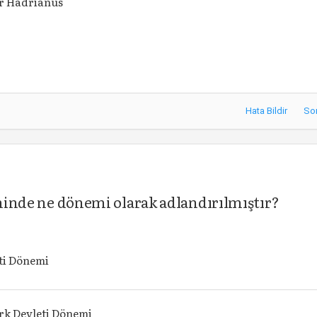
r Hadrianus
Hata Bildir
So
rihinde ne dönemi olarak adlandırılmıştır?
ti Dönemi
rk Devleti Dönemi