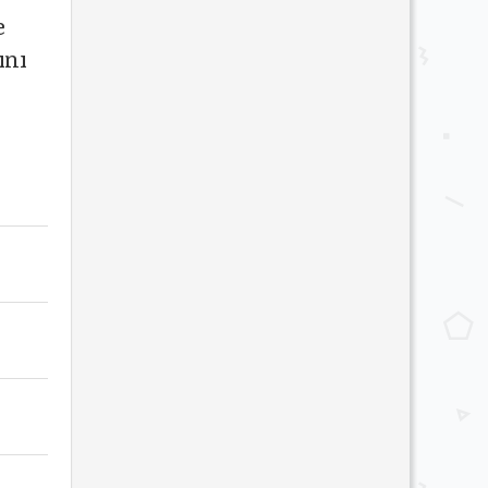
e
ını