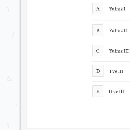
A
Yalnız I
B
Yalnız II
C
Yalnız III
D
I ve III
E
II ve III