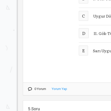
C
Uygur D
D
II. Gök-T
E
Sarı Uyg
0 Yorum
Yorum Yap
5.Soru