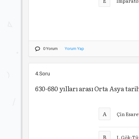
E
İmparato
0 Yorum
Yorum Yap
4.Soru
630-680 yılları arası Orta Asya ta
A
Çin Esare
B
I. Gök-Tü