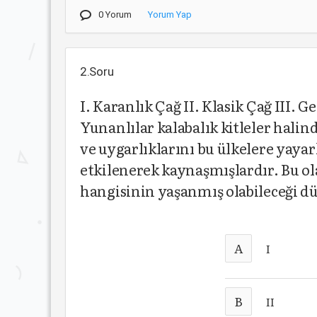
0 Yorum
Yorum Yap
2.Soru
I. Karanlık Çağ II. Klasik Çağ III. 
Yunanlılar kalabalık kitleler hali
ve uygarlıklarını bu ülkelere yay
etkilenerek kaynaşmışlardır. Bu o
hangisinin yaşanmış olabileceği 
A
I
B
II