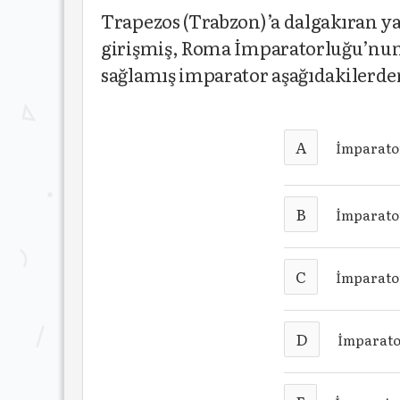
Trapezos (Trabzon)’a dalgakıran y
girişmiş, Roma İmparatorluğu’nun
sağlamış imparator aşağıdakilerde
A
İmparato
B
İmparato
C
İmparato
D
İmparato