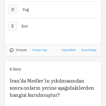
D
Yuğ
E
Kut
0 Yorum
Yorum Yap
Hata Bildir
Soru Detay
6.Soru
İran’da Medler’in yıkılmasından
sonra onların yerine aşağıdakilerden
hangisi kurulmuştur?