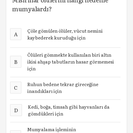
mumyalardı?
Çöle gömülen ölüler, vücut nemini
A
kaybederek kuruduğu için
Ölüleri gömmekte kullanılan biri altın
B
ikisi ahşap tabutların hasar görmemesi
için
Ruhun bedene tekrar gireceğine
C
inandıkları için
Kedi, boğa, timsah gibi hayvanları da
D
gömdükleri için
Mumyalama işleminin