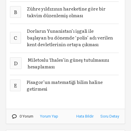
Zühre yıldızının hareketine göre bir
B
takvim düzenlemiş olması
Dorların Yunanistan’ı işgali ile
C
başlayan bu dönemde ‘polis’ adı verilen
kent devletlerinin ortaya çıkması
Miletoslu Thales’in güneş tutulmasını
D
hesaplaması
Pisagor’un matematiği bilim haline
E
getirmesi
0 Yorum
Yorum Yap
Hata Bildir
Soru Detay