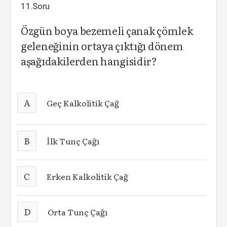
11.Soru
Özgün boya bezemeli çanak çömlek
geleneğinin ortaya çıktığı dönem
aşağıdakilerden hangisidir?
A
Geç Kalkolitik Çağ
B
İlk Tunç Çağı
C
Erken Kalkolitik Çağ
D
Orta Tunç Çağı