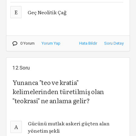
E
Geç Neolitik Çağ
0 Yorum
Yorum Yap
Hata Bildir
Soru Detay
12.Soru
Yunanca "teo ve kratia"
kelimelerinden türetilmiş olan
"teokrasi" ne anlama gelir?
Gücünü mutlak askeri güçten alan
A
yönetim şekli