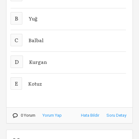
B
Yuğ
C
Balbal
D
Kurgan
E
Kotuz
0 Yorum
Yorum Yap
Hata Bildir
Soru Detay