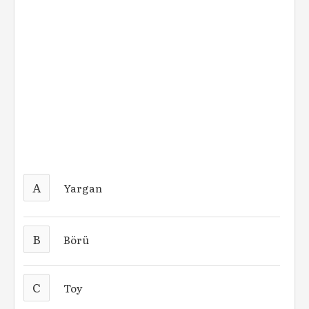
A
Yargan
B
Börü
C
Toy