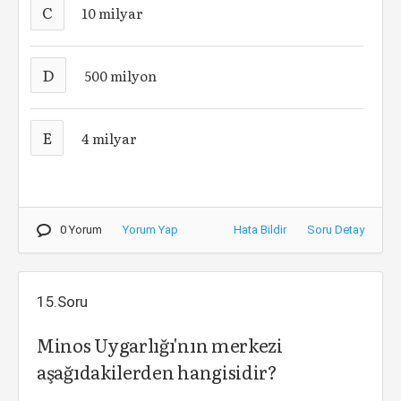
C
10 milyar
D
500 milyon
E
4 milyar
0 Yorum
Yorum Yap
Hata Bildir
Soru Detay
15.Soru
Minos Uygarlığı'nın merkezi
aşağıdakilerden hangisidir?