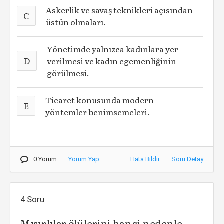
Askerlik ve savaş teknikleri açısından
C
üstün olmaları.
Yönetimde yalnızca kadınlara yer
D
verilmesi ve kadın egemenliğinin
görülmesi.
Ticaret konusunda modern
E
yöntemler benimsemeleri.
0 Yorum
Yorum Yap
Hata Bildir
Soru Detay
4.Soru
Mısırlılar ölülerini hangi nedenle