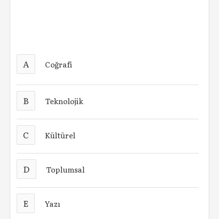
A
Coğrafi
B
Teknolojik
C
Kültürel
D
Toplumsal
E
Yazı