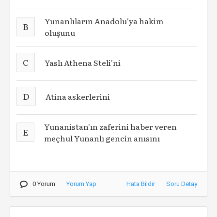
Yunanlıların Anadolu'ya hakim
B
oluşunu
C
Yaslı Athena Steli'ni
D
Atina askerlerini
Yunanistan'ın zaferini haber veren
E
meçhul Yunanlı gencin anısını
0 Yorum
Yorum Yap
Hata Bildir
Soru Detay