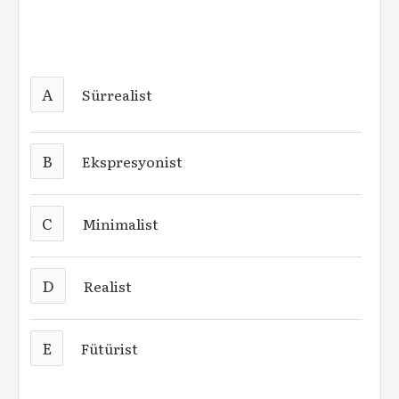
A
Sürrealist
B
Ekspresyonist
C
Minimalist
D
Realist
E
Fütürist