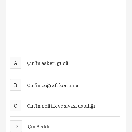
A
Çin'in askeri gücü
B
Çin'in coğrafi konumu
C
Çin'in politik ve siyasi ustalığı
D
Çin Seddi