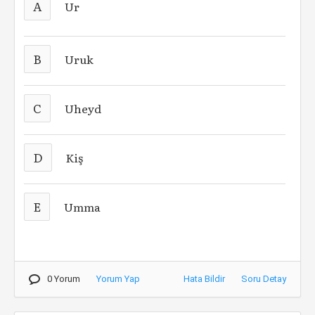
A
Ur
B
Uruk
C
Uheyd
D
Kiş
E
Umma
0 Yorum
Yorum Yap
Hata Bildir
Soru Detay