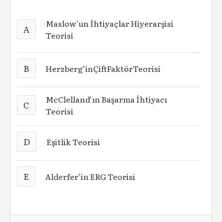
Maslow’un İhtiyaçlar Hiyerarşisi
A
Teorisi
B
Herzberg’inÇiftFaktörTeorisi
McClelland’ın Başarma İhtiyacı
C
Teorisi
D
Eşitlik Teorisi
E
Alderfer’in ERG Teorisi