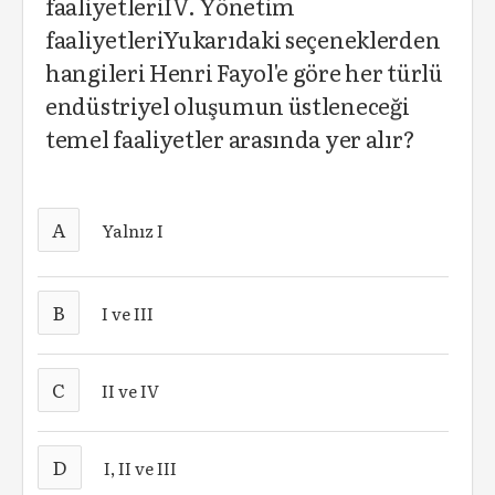
faaliyetleriIV. Yönetim
faaliyetleriYukarıdaki seçeneklerden
hangileri Henri Fayol'e göre her türlü
endüstriyel oluşumun üstleneceği
temel faaliyetler arasında yer alır?
A
Yalnız I
B
I ve III
C
II ve IV
D
I, II ve III