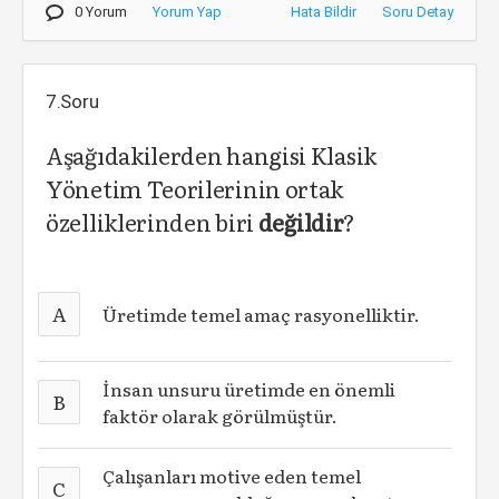
0 Yorum
Yorum Yap
Hata Bildir
Soru Detay
7.Soru
Aşağıdakilerden hangisi Klasik
Yönetim Teorilerinin ortak
özelliklerinden biri
değildir
?
A
Üretimde temel amaç rasyonelliktir.
İnsan unsuru üretimde en önemli
B
faktör olarak görülmüştür.
Çalışanları motive eden temel
C