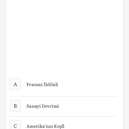
A
Fransız İhtilali
B
Sanayi Devrimi
C
Amerika'nın Keşfi