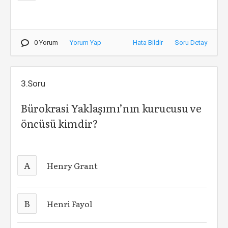
0 Yorum
Yorum Yap
Hata Bildir
Soru Detay
3.Soru
Bürokrasi Yaklaşımı’nın kurucusu ve
öncüsü kimdir?
A
Henry Grant
B
Henri Fayol