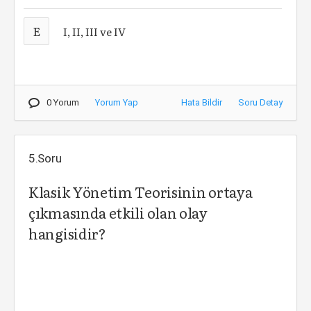
E
I, II, III ve IV
0 Yorum
Yorum Yap
Hata Bildir
Soru Detay
5.Soru
Klasik Yönetim Teorisinin ortaya
çıkmasında etkili olan olay
hangisidir?