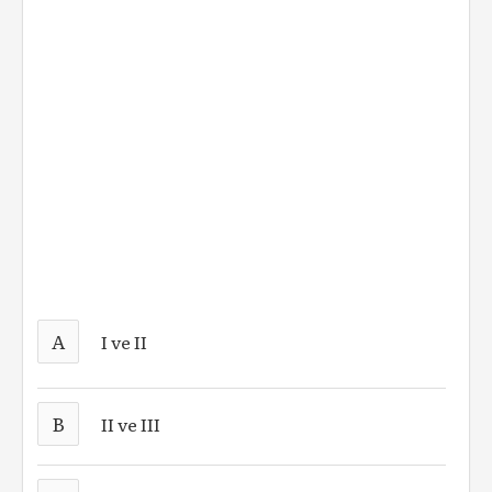
A
I ve II
B
II ve III