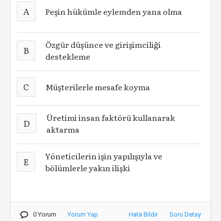
A
Peşin hükümle eylemden yana olma
Özgür düşünce ve girişimciliği
B
destekleme
C
Müşterilerle mesafe koyma
Üretimi insan faktörü kullanarak
D
aktarma
Yöneticilerin işin yapılışıyla ve
E
bölümlerle yakın ilişki
0 Yorum
Yorum Yap
Hata Bildir
Soru Detay