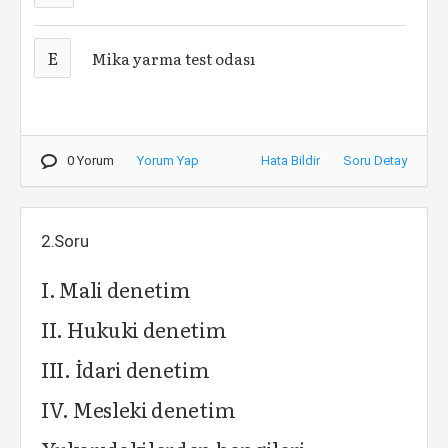
E
Mika yarma test odası
0 Yorum
Yorum Yap
Hata Bildir
Soru Detay
2.Soru
I. Mali denetim
II. Hukuki denetim
III. İdari denetim
IV. Mesleki denetim