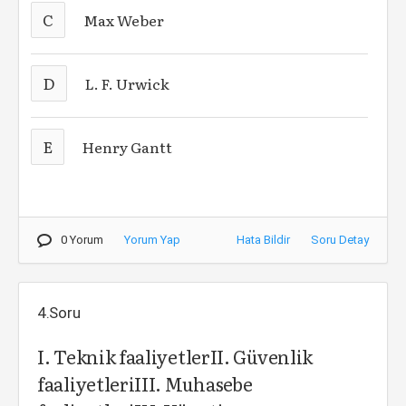
C
Max Weber
D
L. F. Urwick
E
Henry Gantt
0 Yorum
Yorum Yap
Hata Bildir
Soru Detay
4.Soru
I. Teknik faaliyetlerII. Güvenlik
faaliyetleriIII. Muhasebe