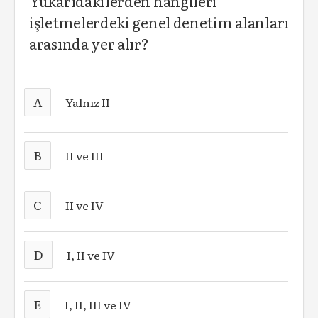
Yukarıdakilerden hangileri
işletmelerdeki genel denetim alanları
arasında yer alır?
A
Yalnız II
B
II ve III
C
II ve IV
D
I, II ve IV
E
I, II, III ve IV