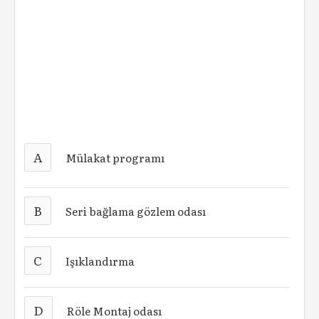
A
Mülakat programı
B
Seri bağlama gözlem odası
C
Işıklandırma
D
Röle Montaj odası