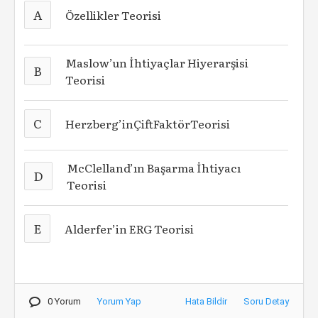
A
Özellikler Teorisi
Maslow’un İhtiyaçlar Hiyerarşisi
B
Teorisi
C
Herzberg’inÇiftFaktörTeorisi
McClelland’ın Başarma İhtiyacı
D
Teorisi
E
Alderfer’in ERG Teorisi
0 Yorum
Yorum Yap
Hata Bildir
Soru Detay