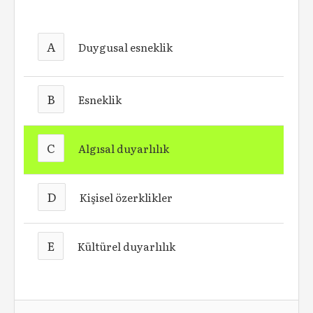
A
Duygusal esneklik
B
Esneklik
C
Algısal duyarlılık
D
Kişisel özerklikler
E
Kültürel duyarlılık