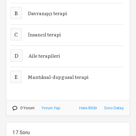
B
Davranışçı terapi
C
İnsancıl terapi
D
Aile terapileri
E
Mantıksal-duygusal terapi
0 Yorum
Yorum Yap
Hata Bildir
Soru Detay
17.Soru