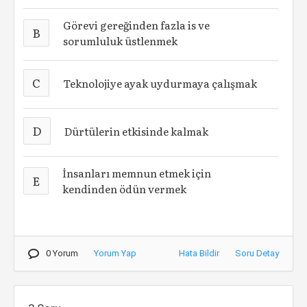
Görevi gereğinden fazla is ve
B
sorumluluk üstlenmek
C
Teknolojiye ayak uydurmaya çalışmak
D
Dürtülerin etkisinde kalmak
İnsanları memnun etmek için
E
kendinden ödün vermek
0 Yorum
Yorum Yap
Hata Bildir
Soru Detay