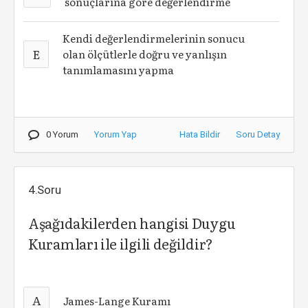
sonuçlarına göre değerlendirme
Kendi değerlendirmelerinin sonucu
E
olan ölçütlerle doğru ve yanlışın
tanımlamasını yapma
0 Yorum
Yorum Yap
Hata Bildir
Soru Detay
4.Soru
Aşağıdakilerden hangisi Duygu
Kuramları ile ilgili değildir?
A
James-Lange Kuramı