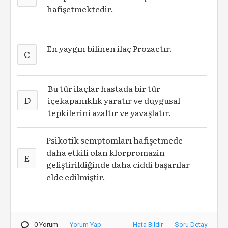
hafişetmektedir.
En yaygın bilinen ilaç Prozactır.
C
Bu tür ilaçlar hastada bir tür
D
içekapanıklık yaratır ve duygusal
tepkilerini azaltır ve yavaşlatır.
Psikotik semptomları hafişetmede
daha etkili olan klorpromazin
E
geliştirildiğinde daha ciddi başarılar
elde edilmiştir.
0 Yorum
Yorum Yap
Hata Bildir
Soru Detay