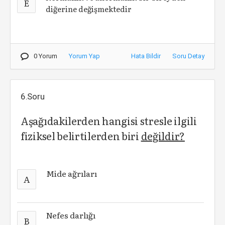
E
diğerine değişmektedir
0 Yorum
Yorum Yap
Hata Bildir
Soru Detay
6.Soru
Aşağıdakilerden hangisi stresle ilgili
fiziksel belirtilerden biri
değildir?
Mide ağrıları
A
Nefes darlığı
B