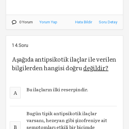
0 Yorum
Yorum Yap
Hata Bildir
Soru Detay
14.Soru
Aşağıda antipsikotik ilaçlar ile verilen
bilgilerden hangisi doğru
değildir?
Bu ilaçların ilki reserpindir.
A
Bugün tipik antipsikotik ilaçlar
varsanı, hezeyan gibi şizofreniye ait
B
semptomları etkili bir biçimde