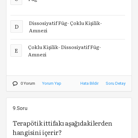
Dissosiyatif Füg- Çoklu Kişilik-
D
Amnezi
Çoklu Kişilik- Dissosiyatif Füg-
E
Amnezi
0 Yorum
Yorum Yap
Hata Bildir
Soru Detay
9.Soru
Terapötik ittifakı aşağıdakilerden
hangisini içerir?