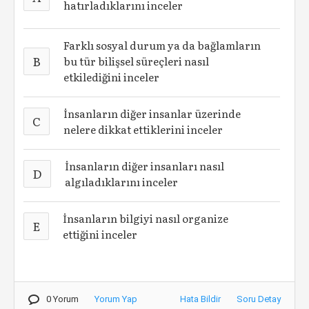
hatırladıklarını inceler
Farklı sosyal durum ya da bağlamların
B
bu tür bilişsel süreçleri nasıl
etkilediğini inceler
İnsanların diğer insanlar üzerinde
C
nelere dikkat ettiklerini inceler
İnsanların diğer insanları nasıl
D
algıladıklarını inceler
İnsanların bilgiyi nasıl organize
E
ettiğini inceler
0 Yorum
Yorum Yap
Hata Bildir
Soru Detay