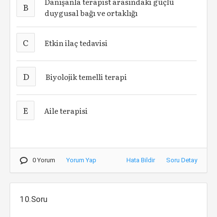
Danışanla terapist arasındaki güçlü
B
duygusal bağı ve ortaklığı
C
Etkin ilaç tedavisi
D
Biyolojik temelli terapi
E
Aile terapisi
0 Yorum
Yorum Yap
Hata Bildir
Soru Detay
10.Soru