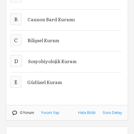
B
Cannon Bard Kuramı
C
Bilişsel Kuram
D
Sosyobiyolojik Kuram
E
Güdüsel Kuram
0 Yorum
Yorum Yap
Hata Bildir
Soru Detay