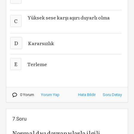
Yüksek sese karşı aşırı duyarlı olma
C
D
Kararsızlık
E
Terleme
0 Yorum
Yorum Yap
Hata Bildir
Soru Detay
7.Soru
Normal dışı davranışlarla ilgili