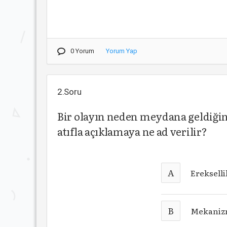
0 Yorum
Yorum Yap
2.Soru
Bir olayın neden meydana geldiğini
atıfla açıklamaya ne ad verilir?
A
Erekselli
B
Mekani