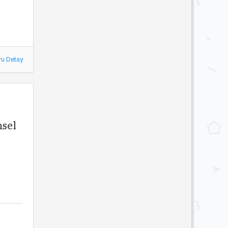
ru Detay
msel