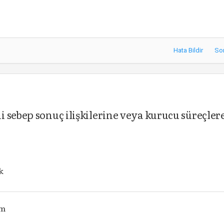
Hata Bildir
So
 sebep sonuç ilişkilerine veya kurucu süreçler
k
zm