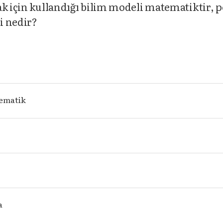
ak için kullandığı bilim modeli matematiktir, p
i nedir?
tematik
a