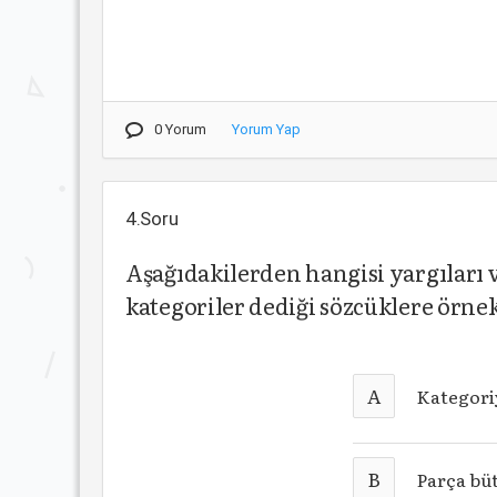
0 Yorum
Yorum Yap
4.Soru
Aşağıdakilerden hangisi yargıları 
kategoriler dediği sözcüklere örnek
A
Kategori
B
Parça büt