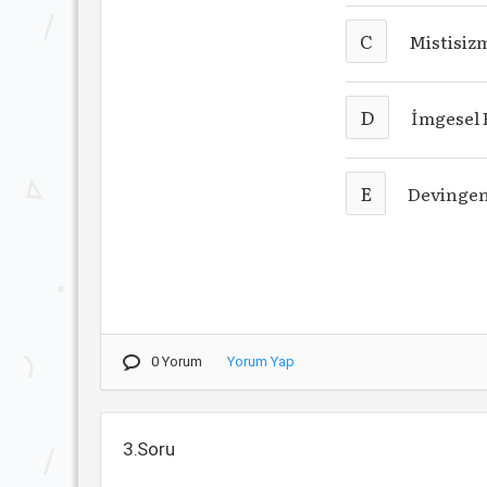
C
Mistisiz
D
İmgesel 
E
Devingen
0 Yorum
Yorum Yap
3.Soru