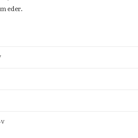
am eder.
V
V
V-V