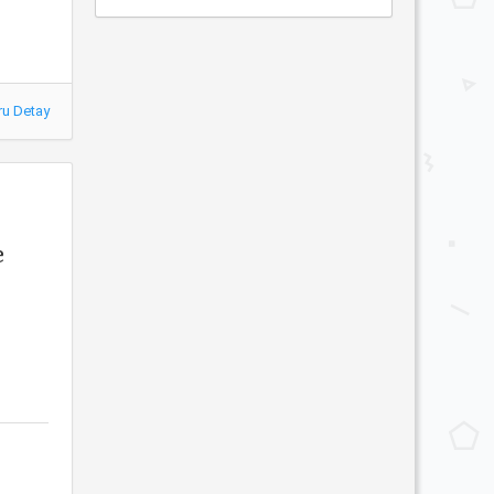
ru Detay
e