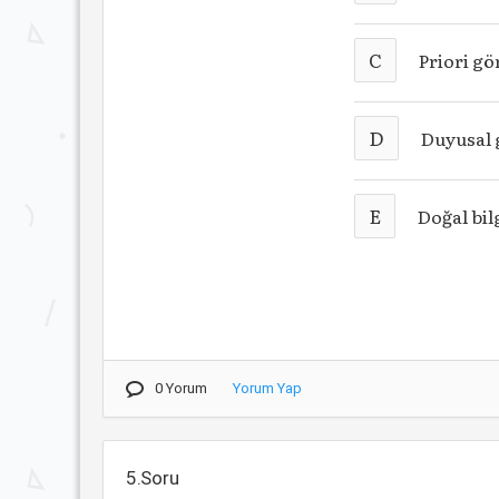
C
Priori gö
D
Duyusal 
E
Doğal bil
0 Yorum
Yorum Yap
5.Soru