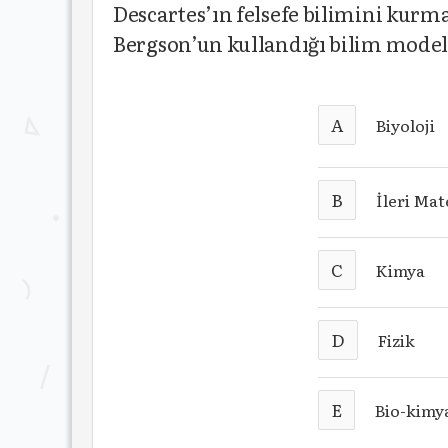
Descartes’ın felsefe bilimini kurm
Bergson’un kullandığı bilim model
A
Biyoloji
B
İleri Ma
C
Kimya
D
Fizik
E
Bio-kimy