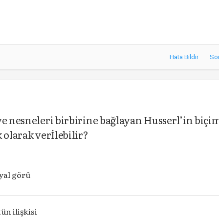
Hata Bildir
So
ve nesneleri birbirine bağlayan Husserl’in biçi
 olarak verİlebilir?
yal görü
ün ilişkisi