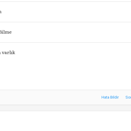
m
Bilme
 varlık
Hata Bildir
So