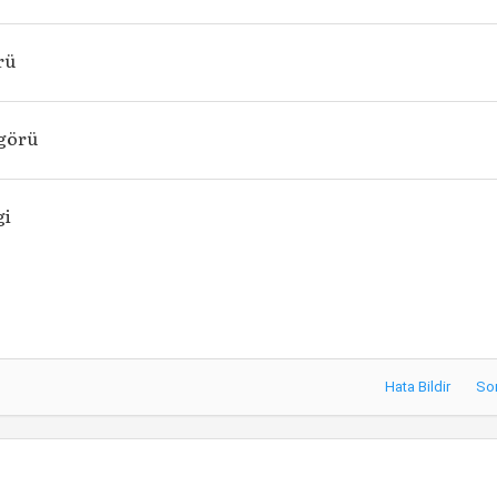
rü
görü
gi
Hata Bildir
So