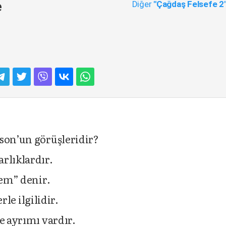
Diğer
"Çağdaş Felsefe 2
e
son’un görüşleridir?
rlıklardır.
rem” denir.
rle ilgilidir.
e ayrımı vardır.