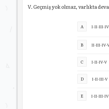
V. Geçmiş yok olmaz, varlıkta dev
A
I-II-III-I
B
II-III-IV-
C
I-II-IV-V
D
I-II-III-V
E
I-II-III-I