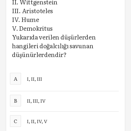
II. Wittgenstein
III. Aristoteles
IV. Hume
V. Demokritus
Yukarıda verilen düşürlerden
hangileri doğalcılığı savunan
düşünürlerdendir?
A
I, II, III
B
II, III, IV
C
I, II, IV, V