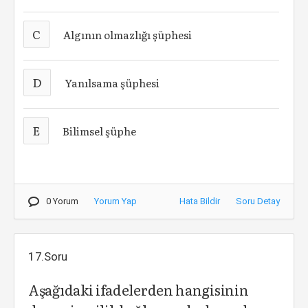
C
Algının olmazlığı şüphesi
D
Yanılsama şüphesi
E
Bilimsel şüphe
0 Yorum
Yorum Yap
Hata Bildir
Soru Detay
17.Soru
Aşağıdaki ifadelerden hangisinin