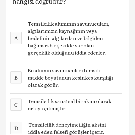
hangisi doğrudur?
Temsilcilik akımının savunucuları,
algılarımızın kaynağının veya
A
hedefinin algılardan ve bilgiden
bağımsız bir şekilde var olan
gerçeklik olduğunu iddia ederler.
Bu akımın savunucuları temsili
B
madde boyutunun kesinkes karşılığı
olarak görür.
Temsilcilik sanatsal bir akım olarak
C
ortaya çıkmıştır.
Temsilcilik deneyimciliğin aksini
D
iddia eden felsefi görüşler içerir.