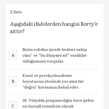
2.Soru
Aşağıdaki ifadelerden hangisi Rorty’e
aittir?
Bizim ruhdan ziyade bedene sahip
A
olan” ve “bu dünyaya ait” varlıklar
olduğumuzu vurgular.
Kanıt ve gerekçelendirme
B
boyutunun ötesinde yer alan bir
“doğru” kavramını kabul eder.
18. Yüzyılda pragmacılığın önce gelen
C
en önemli temsilcisi olarak