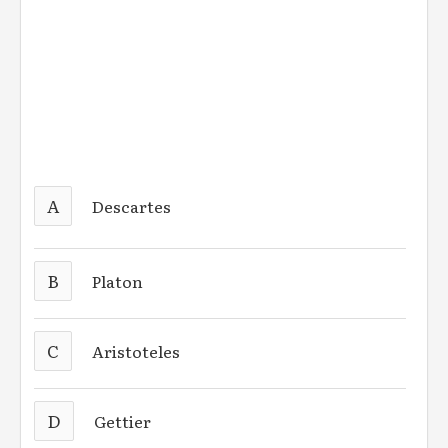
A
Descartes
B
Platon
C
Aristoteles
D
Gettier