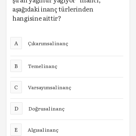
aşağıdaki inanç türlerinden
hangisine aittir?
A
Çıkarımsal inanç
B
Temel inanç
C
Varsayımsal inanç
D
Doğrusal inanç
E
Algısal inanç