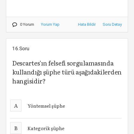
0 Yorum
Yorum Yap
Hata Bildir
Soru Detay
16.Soru
Descartes'ın felsefi sorgulamasında
kullandığı şüphe türü aşağıdakilerden
hangisidir?
A
Yöntemsel şüphe
B
Kategorik şüphe