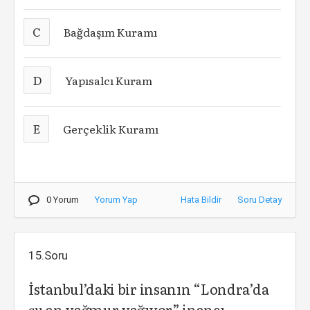
C
Bağdaşım Kuramı
D
Yapısalcı Kuram
E
Gerçeklik Kuramı
0 Yorum
Yorum Yap
Hata Bildir
Soru Detay
15.Soru
İstanbul’daki bir insanın “Londra’da
şu an yağmur yağıyor” inancı,