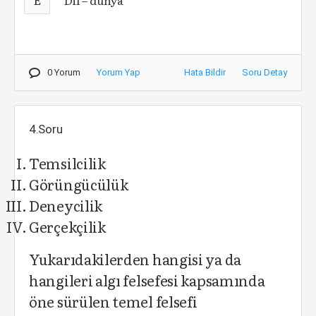
Dil – dünya
0 Yorum
Yorum Yap
Hata Bildir
Soru Detay
4.Soru
Temsilcilik
Görüngücülük
Deneycilik
Gerçekçilik
Yukarıdakilerden hangisi ya da
hangileri algı felsefesi kapsamında
öne sürülen temel felsefi