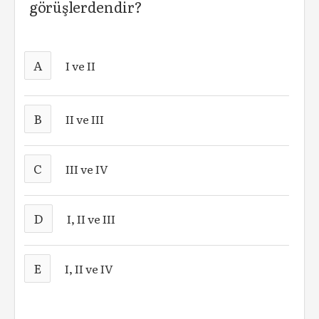
görüşlerdendir?
A
I ve II
B
II ve III
C
III ve IV
D
I, II ve III
E
I, II ve IV