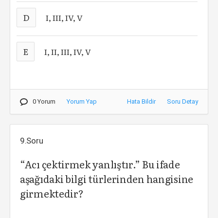
D
I, III, IV, V
E
I, II, III, IV, V
0 Yorum
Yorum Yap
Hata Bildir
Soru Detay
9.Soru
“Acı çektirmek yanlıştır.” Bu ifade
aşağıdaki bilgi türlerinden hangisine
girmektedir?