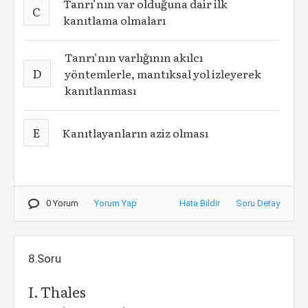
Tanrı’nın var olduğuna dair ilk
C
kanıtlama olmaları
Tanrı’nın varlığının akılcı
D
yöntemlerle, mantıksal yol izleyerek
kanıtlanması
E
Kanıtlayanların aziz olması
0 Yorum
Yorum Yap
Hata Bildir
Soru Detay
8.Soru
I. Thales