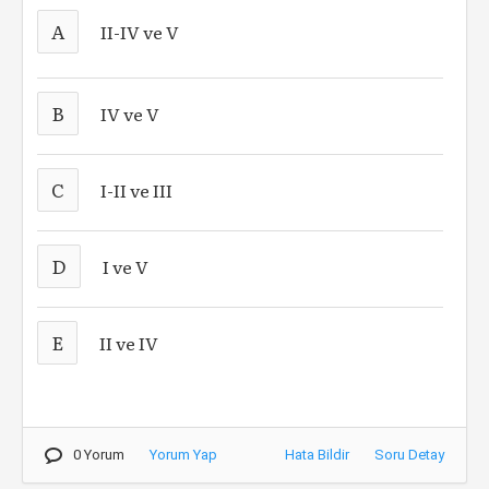
A
II-IV ve V
B
IV ve V
C
I-II ve III
D
I ve V
E
II ve IV
0 Yorum
Yorum Yap
Hata Bildir
Soru Detay