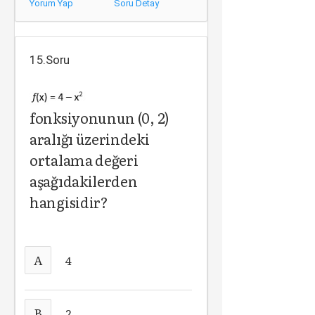
Yorum Yap
Soru Detay
15.Soru
fonksiyonunun (0, 2)
aralığı üzerindeki
ortalama değeri
aşağıdakilerden
hangisidir?
A
4
B
2