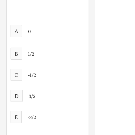
A
0
B
1/2
C
-1/2
D
3/2
E
-3/2