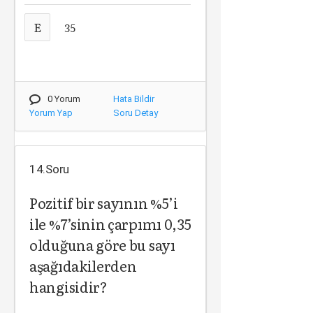
E
35
0 Yorum
Hata Bildir
Yorum Yap
Soru Detay
14.Soru
Pozitif bir sayının %5’i
ile %7’sinin çarpımı 0,35
olduğuna göre bu sayı
aşağıdakilerden
hangisidir?