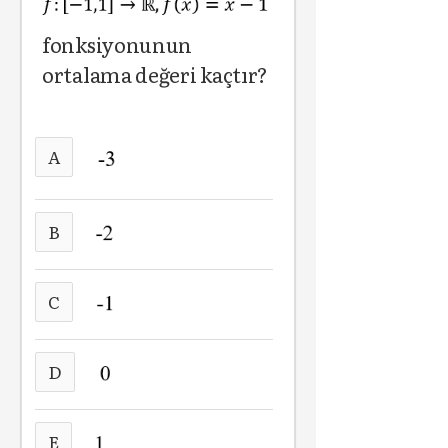
fonksiyonunun
ortalama değeri kaçtır?
A
B
C
D
E