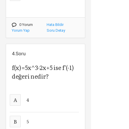
0 Yorum
Hata Bildir
Yorum Yap
Soru Detay
4.Soru
f(x)=5x^3-2x+5 ise f'(-1)
değeri nedir?
A
4
B
5