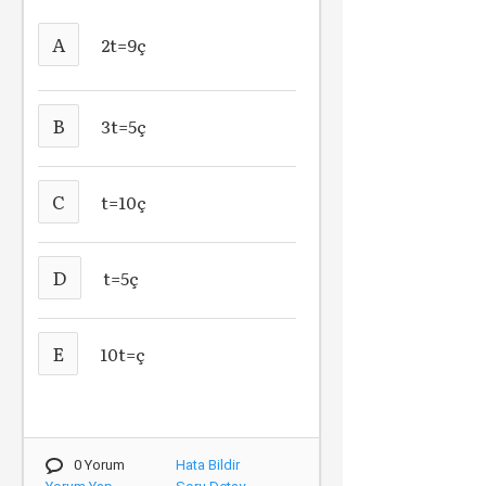
A
2t=9ç
B
3t=5ç
C
t=10ç
D
t=5ç
E
10t=ç
0 Yorum
Hata Bildir