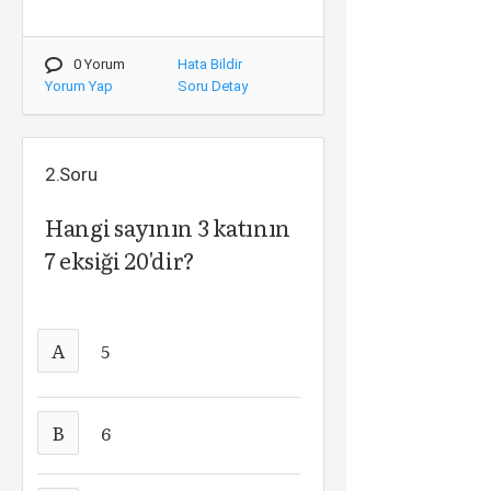
0 Yorum
Hata Bildir
Yorum Yap
Soru Detay
2.Soru
Hangi sayının 3 katının
7 eksiği 20'dir?
A
5
B
6