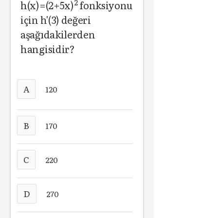
2
h(x)=(2+5x)
fonksiyonu
için h'(3) değeri
aşağıdakilerden
hangisidir?
A
120
B
170
C
220
D
270