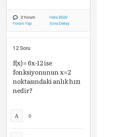
0 Yorum
Hata Bildir
Yorum Yap
Soru Detay
12.Soru
f(x)= 6x-12 ise
fonksiyonunun x=2
noktasındaki anlık hızı
nedir?
A
0