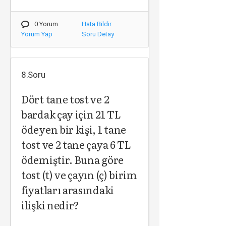
0 Yorum
Hata Bildir
Yorum Yap
Soru Detay
8.Soru
Dört tane tost ve 2
bardak çay için 21 TL
ödeyen bir kişi, 1 tane
tost ve 2 tane çaya 6 TL
ödemiştir. Buna göre
tost (t) ve çayın (ç) birim
fiyatları arasındaki
ilişki nedir?