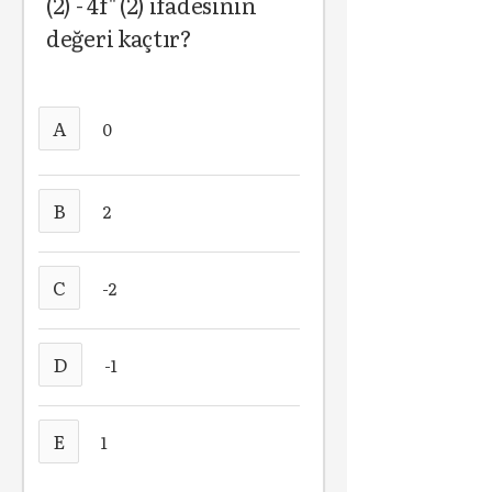
(2) - 4f" (2) ifadesinin
değeri kaçtır?
A
0
B
2
C
-2
D
-1
E
1