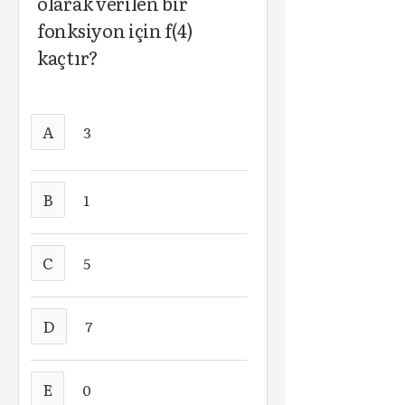
olarak verilen bir
fonksiyon için f(4)
kaçtır?
A
3
B
1
C
5
D
7
E
0