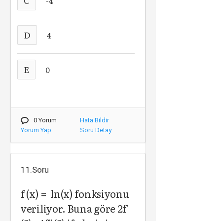
C
-4
D
4
E
0
0 Yorum
Hata Bildir
Yorum Yap
Soru Detay
11.Soru
f (x) = ln(x) fonksiyonu
veriliyor. Buna göre 2f'