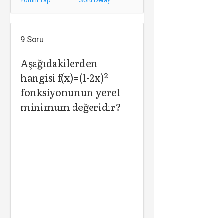
Yorum Yap
Soru Detay
9.Soru
Aşağıdakilerden
hangisi f(x)=(1-2x)²
fonksiyonunun yerel
minimum değeridir?