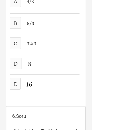
A
4/3
B
8/3
C
32/3
D
E
6.Soru