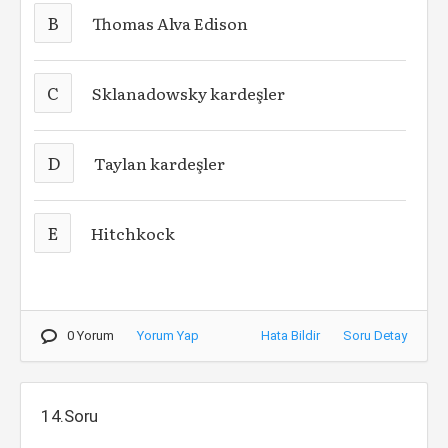
B
Thomas Alva Edison
C
Sklanadowsky kardeşler
D
Taylan kardeşler
E
Hitchkock
0 Yorum
Yorum Yap
Hata Bildir
Soru Detay
14.Soru