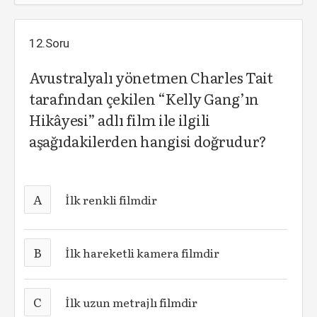
12.Soru
Avustralyalı yönetmen Charles Tait
tarafından çekilen “Kelly Gang’ın
Hikâyesi” adlı film ile ilgili
aşağıdakilerden hangisi doğrudur?
A
İlk renkli filmdir
B
İlk hareketli kamera filmdir
C
İlk uzun metrajlı filmdir