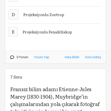
D
Projeksiyonlu Zoetrop
E
Projeksiyonlu Fenakitiskop
0 Yorum
Yorum Yap
Hata Bildir
Soru Detay
7.Soru
Fransız bilim adamı Etienne-Jules
Marey (1830-1904), Muybridge’in
çalışmalarından yola çıkarak fotoğraf