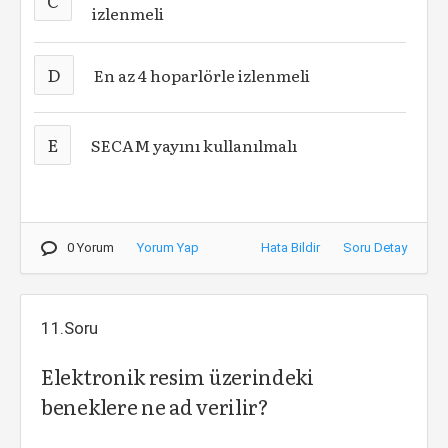
C
izlenmeli
D
En az 4 hoparlörle izlenmeli
E
SECAM yayını kullanılmalı
0 Yorum
Yorum Yap
Hata Bildir
Soru Detay
11.Soru
Elektronik resim üzerindeki
beneklere ne ad verilir?