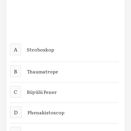
A
Stroboskop
B
Thaumatrope
C
Büyülü Fener
D
Phenakistoscop