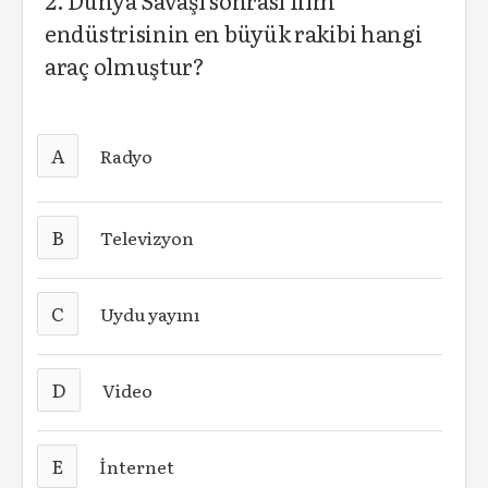
2. Dünya Savaşı sonrası film
endüstrisinin en büyük rakibi hangi
araç olmuştur?
A
Radyo
B
Televizyon
C
Uydu yayını
D
Video
E
İnternet