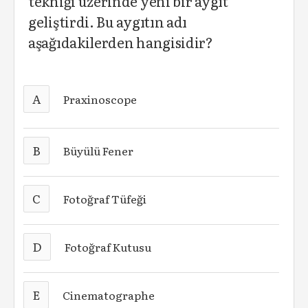
tekniği üzerinde yeni bir aygıt
geliştirdi. Bu aygıtın adı
aşağıdakilerden hangisidir?
A
Praxinoscope
B
Büyülü Fener
C
Fotoğraf Tüfeği
D
Fotoğraf Kutusu
E
Cinematographe