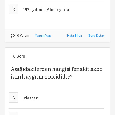
E
1929 yılında Almanya’da
0 Yorum
Yorum Yap
Hata Bildir
Soru Detay
18.Soru
Aşağıdakilerden hangisi fenakitiskop
isimli aygıtın mucididir?
A
Plateau