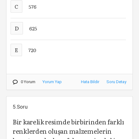
C
576
D
625
E
720
0 Yorum
Yorum Yap
Hata Bildir
Soru Detay
5.Soru
Bir karelik resimde birbirinden farklı
renklerden oluşan malzemelerin