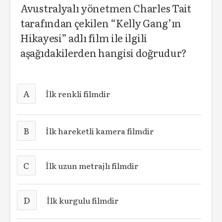
Avustralyalı yönetmen Charles Tait
tarafından çekilen “Kelly Gang’ın
Hikayesi” adlı film ile ilgili
aşağıdakilerden hangisi doğrudur?
A
İlk renkli filmdir
B
İlk hareketli kamera filmdir
C
İlk uzun metrajlı filmdir
D
İlk kurgulu filmdir