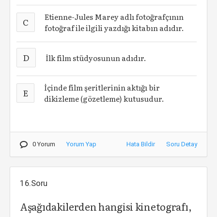
Etienne-Jules Marey adlı fotoğrafçının
C
fotoğraf ile ilgili yazdığı kitabın adıdır.
D
İlk film stüdyosunun adıdır.
İçinde film şeritlerinin aktığı bir
E
dikizleme (gözetleme) kutusudur.
0 Yorum
Yorum Yap
Hata Bildir
Soru Detay
16.Soru
Aşağıdakilerden hangisi kinetografı,