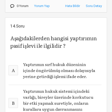
0 Yorum
Yorum Yap
Hata Bildir
Soru Detay
14.Soru
Aşağıdakilerden hangisi yaptırımın
pasif işlevi ile ilgilidir ?
Yaptırımın sırf hukuk düzeninin
A
içinde öngörülmüş olması dolayısıyla
yerine getirdiği işlemi ifade eder.
Yaptırımın hukuk sistemi içindeki
varlığı, bireyler üzerinde korkutucu
B
bir etki yapmak suretiyle, onların
kurallara uygun davranmasını