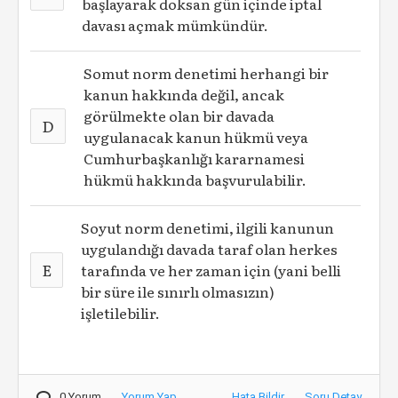
başlayarak doksan gün içinde iptal
davası açmak mümkündür.
Somut norm denetimi herhangi bir
kanun hakkında değil, ancak
görülmekte olan bir davada
D
uygulanacak kanun hükmü veya
Cumhurbaşkanlığı kararnamesi
hükmü hakkında başvurulabilir.
Soyut norm denetimi, ilgili kanunun
uygulandığı davada taraf olan herkes
E
tarafında ve her zaman için (yani belli
bir süre ile sınırlı olmasızın)
işletilebilir.
0 Yorum
Yorum Yap
Hata Bildir
Soru Detay