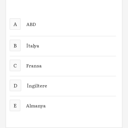
A
ABD
B
İtalya
C
Fransa
D
İngiltere
E
Almanya