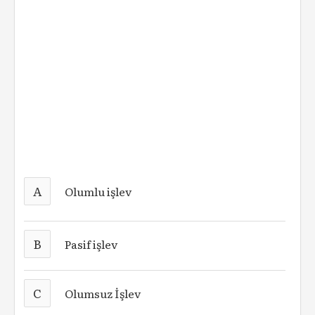
A
Olumlu işlev
B
Pasif işlev
C
Olumsuz İşlev