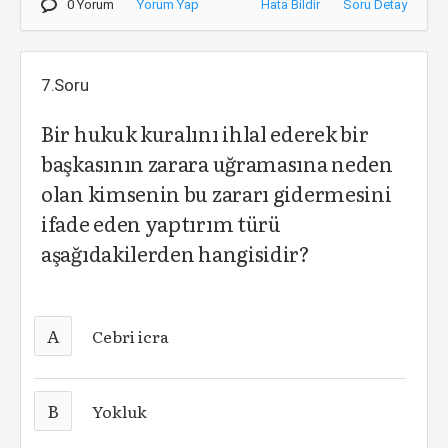
0 Yorum
Yorum Yap
Hata Bildir
Soru Detay
7.Soru
Bir hukuk kuralını ihlal ederek bir
başkasının zarara uğramasına neden
olan kimsenin bu zararı gidermesini
ifade eden yaptırım türü
aşağıdakilerden hangisidir?
A
Cebri icra
B
Yokluk