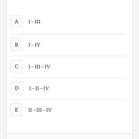
A
I – III
B
I – IV
C
I – III – IV
D
I – II – IV
E
II – III – IV