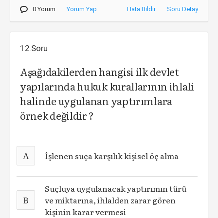
0 Yorum
Yorum Yap
Hata Bildir
Soru Detay
12.Soru
Aşağıdakilerden hangisi ilk devlet
yapılarında hukuk kurallarının ihlali
halinde uygulanan yaptırımlara
örnek değildir ?
A
İşlenen suça karşılık kişisel öç alma
Suçluya uygulanacak yaptırımın türü
B
ve miktarına, ihlalden zarar gören
kişinin karar vermesi