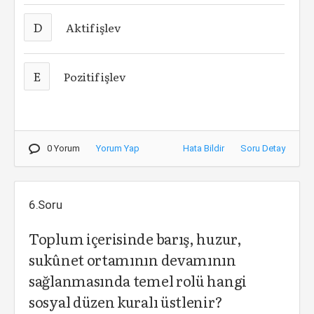
D
Aktif işlev
E
Pozitif işlev
0 Yorum
Yorum Yap
Hata Bildir
Soru Detay
6.Soru
Toplum içerisinde barış, huzur,
sukûnet ortamının devamının
sağlanmasında temel rolü hangi
sosyal düzen kuralı üstlenir?