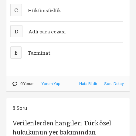
C
Hükümsüzlük
D
Adli para cezası
E
Tazminat
0 Yorum
Yorum Yap
Hata Bildir
Soru Detay
8.Soru
Verilenlerden hangileri Türk özel
hukukunun yer bakımından