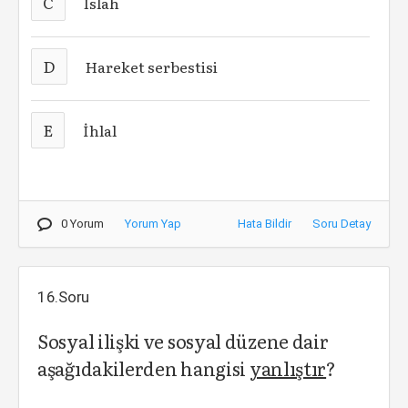
C
Islah
D
Hareket serbestisi
E
İhlal
0 Yorum
Yorum Yap
Hata Bildir
Soru Detay
16.Soru
Sosyal ilişki ve sosyal düzene dair
aşağıdakilerden hangisi
yanlıştır
?