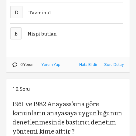
D
Tazminat
E
Nispi butlan
0 Yorum
Yorum Yap
Hata Bildir
Soru Detay
10.Soru
1961 ve 1982 Anayasa'sına göre
kanunların anayasaya uygunluğunun
denetlenmesinde bastırıcı denetim
yöntemi kime aittir ?