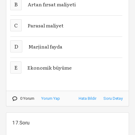
B
Artan fırsat maliyeti
C
Parasal maliyet
D
Marjinal fayda
E
Ekonomik büyüme
0 Yorum
Yorum Yap
Hata Bildir
Soru Detay
17.Soru