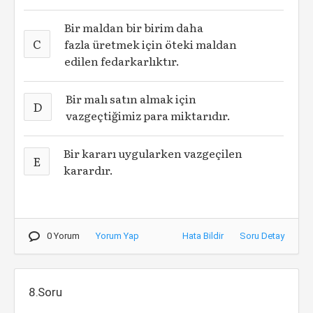
Bir maldan bir birim daha
C
fazla üretmek için öteki maldan
edilen fedarkarlıktır.
Bir malı satın almak için
D
vazgeçtiğimiz para miktarıdır.
Bir kararı uygularken vazgeçilen
E
karardır.
0 Yorum
Yorum Yap
Hata Bildir
Soru Detay
8.Soru