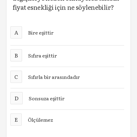
fiyat esnekliği için ne söylenebilir?
A
Bire eşittir
B
Sıfıra eşittir
C
Sıfırla bir arasındadır
D
Sonsuza eşittir
E
Ölçülemez