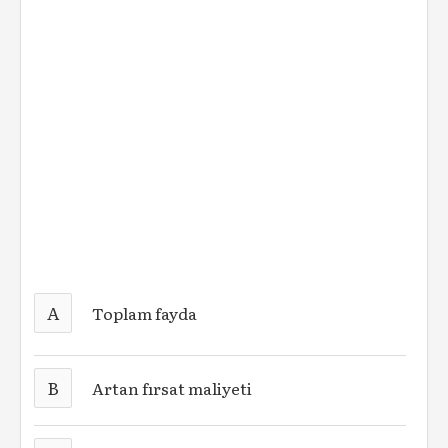
A
Toplam fayda
B
Artan fırsat maliyeti