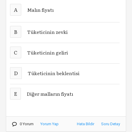
A
Malın fiyatı
B
Tüketicinin zevki
C
Tüketicinin geliri
D
Tüketicinin beklentisi
E
Diğer malların fiyatı
0 Yorum
Yorum Yap
Hata Bildir
Soru Detay