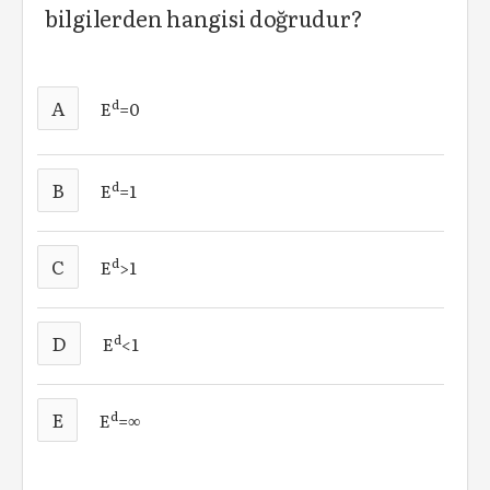
bilgilerden hangisi doğrudur?
A
d
E
=0
B
d
E
=1
C
d
E
>1
D
d
E
<1
E
d
E
=∞