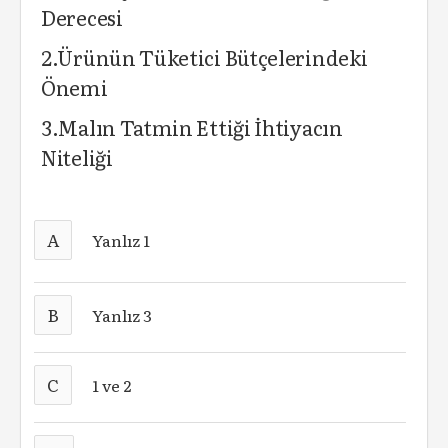
Derecesi
2.Ürünün Tüketici Bütçelerindeki
Önemi
3.Malın Tatmin Ettiği İhtiyacın
Niteliği
A
Yanlız 1
B
Yanlız 3
C
1 ve 2