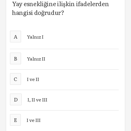
Yay esnekliğine ilişkin ifadelerden
hangisi doğrudur?
A
Yalnız I
B
Yalnız II
C
I ve II
D
I, II ve III
E
I ve III