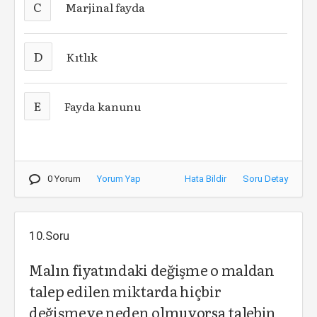
C
Marjinal fayda
D
Kıtlık
E
Fayda kanunu
0 Yorum
Yorum Yap
Hata Bildir
Soru Detay
10.Soru
Malın fiyatındaki değişme o maldan
talep edilen miktarda hiçbir
değişmeye neden olmuyorsa talebin