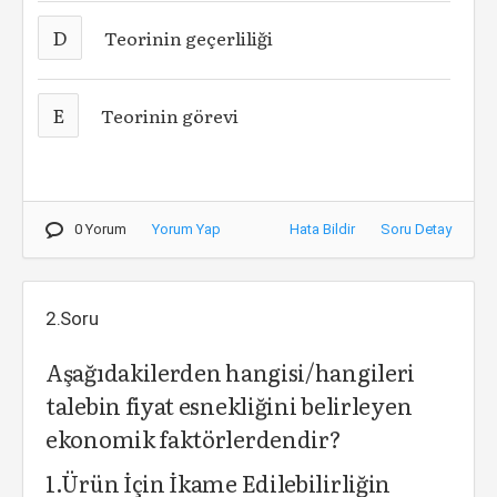
D
Teorinin geçerliliği
E
Teorinin görevi
0 Yorum
Yorum Yap
Hata Bildir
Soru Detay
2.Soru
Aşağıdakilerden hangisi/hangileri
talebin fiyat esnekliğini belirleyen
ekonomik faktörlerdendir?
1.Ürün İçin İkame Edilebilirliğin