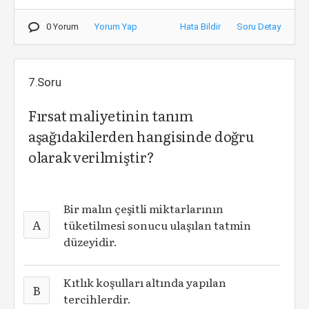
0 Yorum
Yorum Yap
Hata Bildir
Soru Detay
7.Soru
Fırsat maliyetinin tanım
aşağıdakilerden hangisinde doğru
olarak verilmiştir?
Bir malın çeşitli miktarlarının
A
tüketilmesi sonucu ulaşılan tatmin
düzeyidir.
Kıtlık koşulları altında yapılan
B
tercihlerdir.