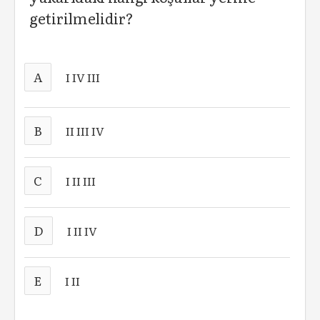
getirilmelidir?
A
I IV III
B
II III IV
C
I II III
D
I II IV
E
I II