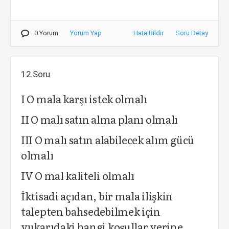
0 Yorum
Yorum Yap
Hata Bildir
Soru Detay
12.Soru
I O mala karşı istek olmalı
II O malı satın alma planı olmalı
III O malı satın alabilecek alım gücü
olmalı
IV O mal kaliteli olmalı
İktisadi açıdan, bir mala ilişkin
talepten bahsedebilmek için
yukarıdaki hangi koşullar yerine