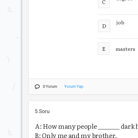
C
job
D
E
masters
0 Yorum
Yorum Yap
5.Soru
A: How many people ________ dark h
B: Only me and my brother.