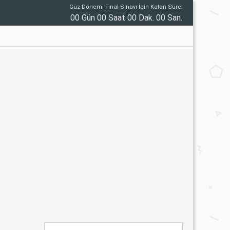
Güz Dönemi Final Sınavı İçin Kalan Süre:
00 Gün 00 Saat 00 Dak. 00 San.