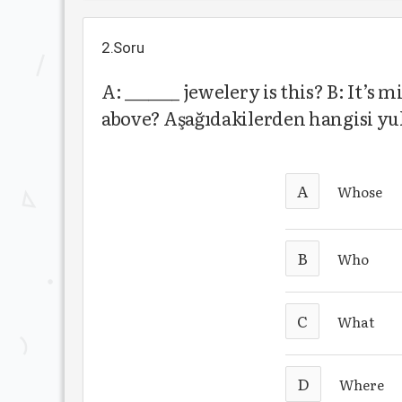
2.Soru
A: _______ jewelery is this? B: It’
above? Aşağıdakilerden hangisi y
A
Whose
B
Who
C
What
D
Where