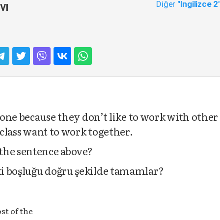
Diğer
"Ingilizce 2
vı
alone because they don’t like to work with other
r class want to work together.
the sentence above?
i boşluğu doğru şekilde tamamlar?
st of the