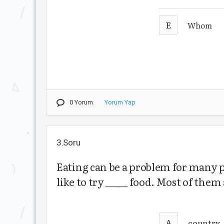
E
Whom
0 Yorum
Yorum Yap
3.Soru
Eating can be a problem for many p
like to try _____ food. Most of them 
A
country