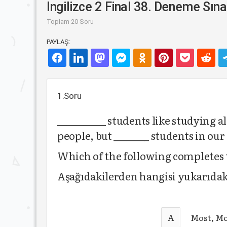
Ingilizce 2 Final 38. Deneme Sına
Toplam 20 Soru
PAYLAŞ:
1.Soru
___________ students like studying 
people, but ________ students in ou
Which of the following completes 
Aşağıdakilerden hangisi yukarıdak
A
Most, Mo