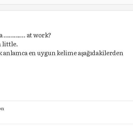
or a …………. at work?
little.
 anlamca en uygun kelime aşağıdakilerden
on