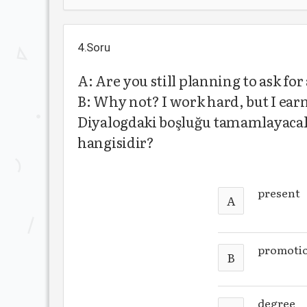
4.Soru
A: Are you still planning to ask f
B: Why not? I work hard, but I earn 
Diyalogdaki boşluğu tamamlayacak
hangisidir?
present
A
promoti
B
degree