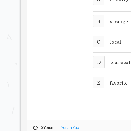
B
strange
C
local
D
classical
E
favorite
0 Yorum
Yorum Yap