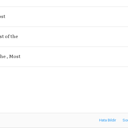
ost
st of the
the , Most
Hata Bildir
So