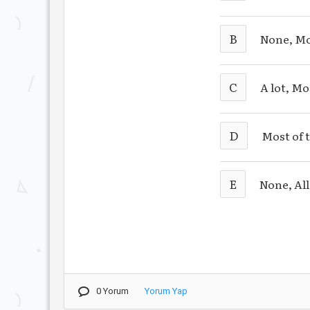
B
None, M
C
A lot, Mo
D
Most of 
E
None, All
0 Yorum
Yorum Yap