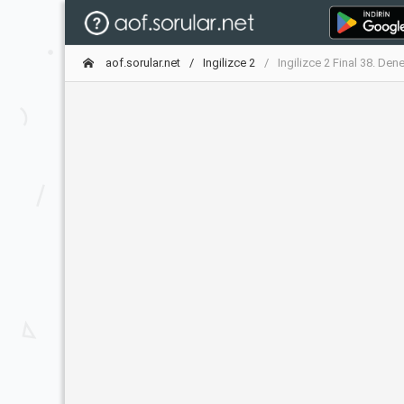
aof.sorular.net
Ingilizce 2
Ingilizce 2 Final 38. De