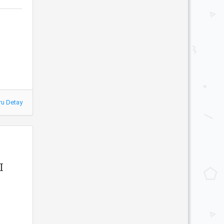
ru Detay
I