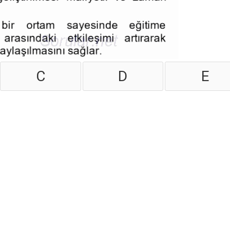
C
D
E