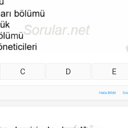
C
D
E
Hata Bildir
So