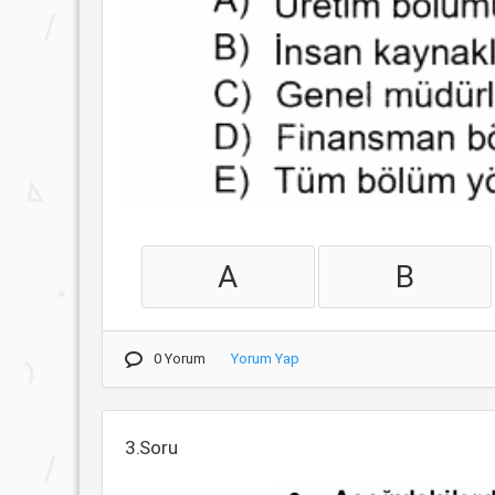
A
B
0 Yorum
Yorum Yap
3.Soru