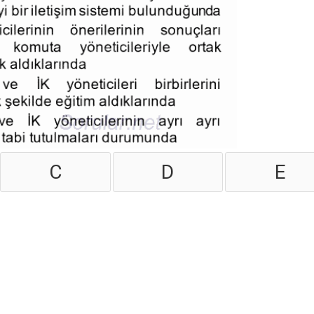
C
D
E