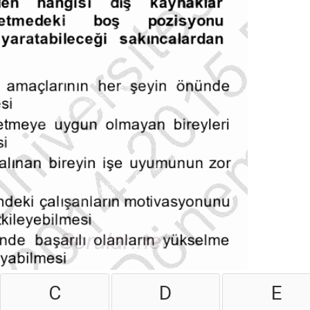
C
D
E