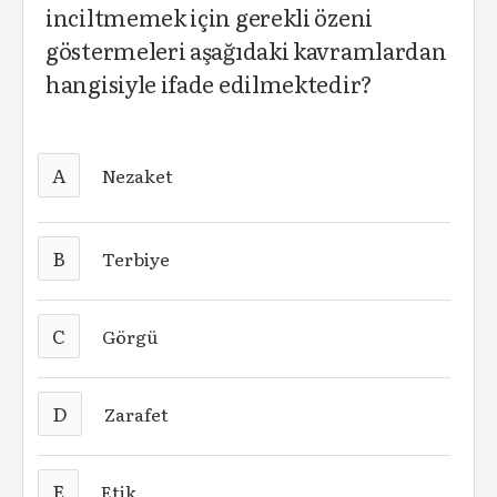
inciltmemek için gerekli özeni
göstermeleri aşağıdaki kavramlardan
hangisiyle ifade edilmektedir?
A
Nezaket
B
Terbiye
C
Görgü
D
Zarafet
E
Etik