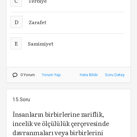
C
Terbiye
D
Zarafet
E
Samimiyet
0 Yorum
Yorum Yap
Hata Bildir
Soru Detay
15.Soru
İnsanların birbirlerine zariflik,
incelik ve ölçülülük çerçevesinde
davranmaları veya birbirlerini