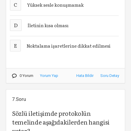
C
Yüksek sesle konuşmamak
D
İletinin kısa olması
E
Noktalama işaretlerine dikkat edilmesi
0 Yorum
Yorum Yap
Hata Bildir
Soru Detay
7.Soru
Sözlü iletişimde protokolün
temelinde aşağıdakilerden hangisi
yatar?