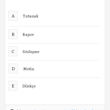
A
Tutanak
B
Rapor
C
Sözleşme
D
Metin
E
Dilekçe