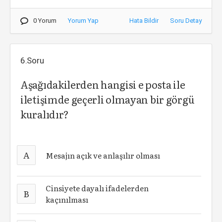
0 Yorum
Yorum Yap
Hata Bildir
Soru Detay
6.Soru
Aşağıdakilerden hangisi e posta ile
iletişimde geçerli olmayan bir görgü
kuralıdır?
A
Mesajın açık ve anlaşılır olması
Cinsiyete dayalı ifadelerden
B
kaçınılması