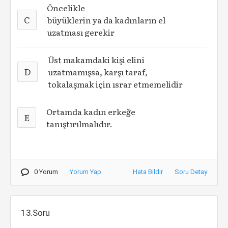
Öncelikle
C
büyüklerin ya da kadınların el
uzatması gerekir
Üst makamdaki kişi elini
D
uzatmamışsa, karşı taraf,
tokalaşmak için ısrar etmemelidir
Ortamda kadın erkeğe
E
tanıştırılmalıdır.
0 Yorum
Yorum Yap
Hata Bildir
Soru Detay
13.Soru