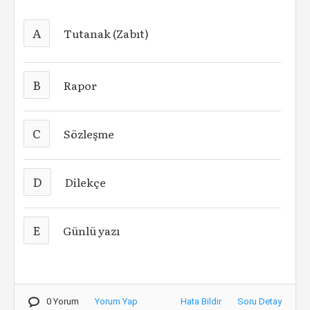
A
Tutanak (Zabıt)
B
Rapor
C
Sözleşme
D
Dilekçe
E
Günlü yazı
0 Yorum
Yorum Yap
Hata Bildir
Soru Detay