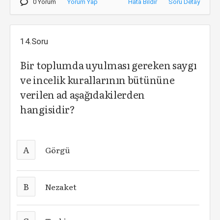
0 Yorum
Yorum Yap
Hata Bildir
Soru Detay
14.Soru
Bir toplumda uyulması gereken saygı
ve incelik kurallarının bütününe
verilen ad aşağıdakilerden
hangisidir?
A
Görgü
B
Nezaket