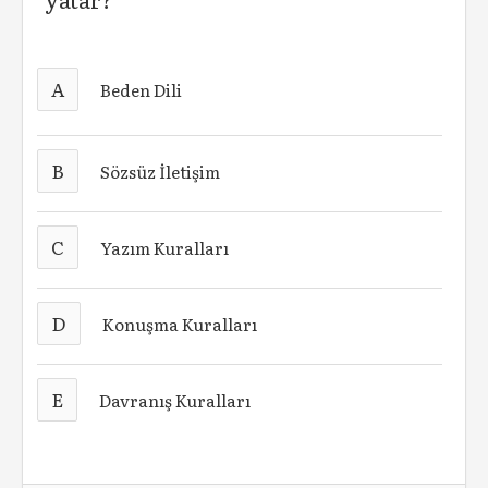
A
Beden Dili
B
Sözsüz İletişim
C
Yazım Kuralları
D
Konuşma Kuralları
E
Davranış Kuralları