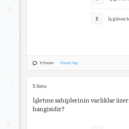
E
İş gören 
0 Yorum
Yorum Yap
5.Soru
İşletme sahiplerinin varlıklar üze
hangisidir?