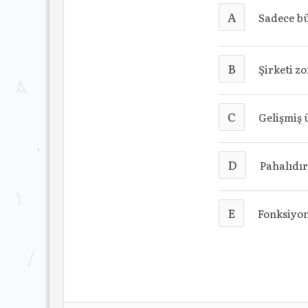
A
Sadece bü
B
Şirketi zo
C
Gelişmiş ü
D
Pahalıdı
E
Fonksiyon