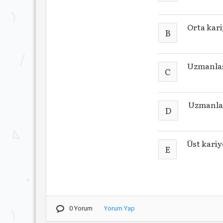
Orta kar
B
Uzmanlaş
C
Uzmanla
D
Üst kariy
E
0 Yorum
Yorum Yap