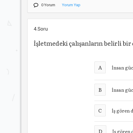
0 Yorum
Yorum Yap
4.Soru
İşletmedeki çalışanların belirli bi
A
İnsan güc
B
İnsan güc
C
İş gören d
D
İş gören 