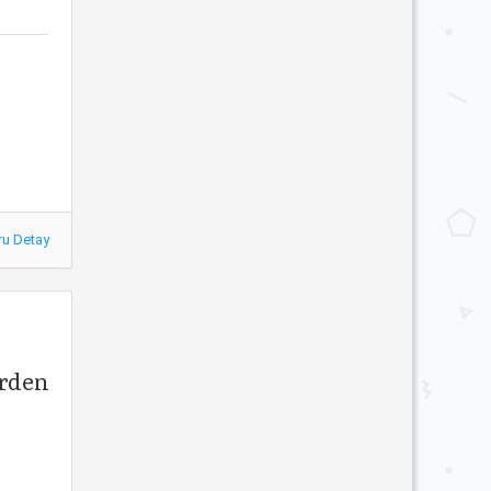
ru Detay
erden