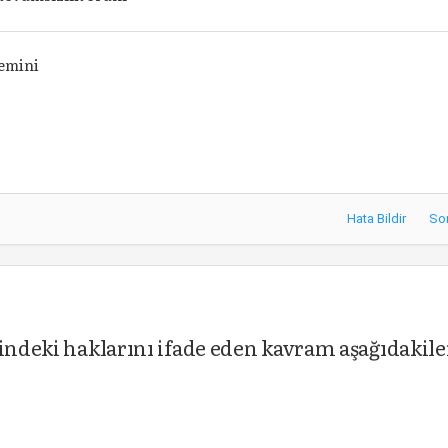
temini
Hata Bildir
So
rindeki haklarını ifade eden kavram aşağıdakil