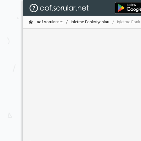
aof.sorular.net
İşletme Fonksiyonları
İşletme Fonks