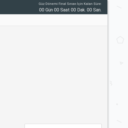
Güz Dönemi Final Sınavı İçin Kalan Süre:
00 Gün 00 Saat 00 Dak. 00 San.