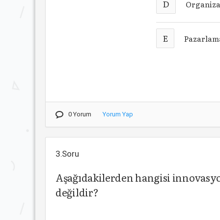
D
Organiza
E
Pazarlam
0 Yorum
Yorum Yap
3.Soru
Aşağıdakilerden hangisi innovasyo
değildir?