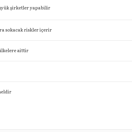
yük şirketler yapabilir
ra sokacak riskler içerir
lkelere aittir
r
eldir