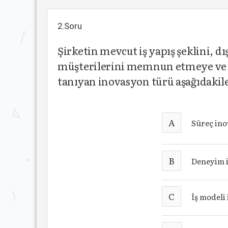
2.Soru
Şirketin mevcut iş yapış şeklini, d
müşterilerini memnun etmeye ve şi
tanıyan inovasyon türü aşağıdakil
A
Süreç in
B
Deneyim 
C
İş modeli