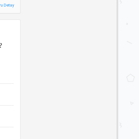
ru Detay
?