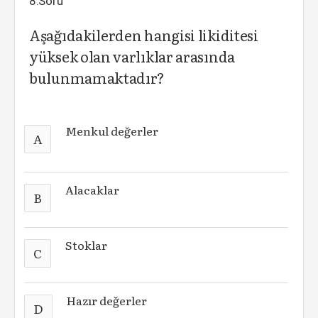
8.Soru
Aşağıdakilerden hangisi likiditesi
yüksek olan varlıklar arasında
bulunmamaktadır?
Menkul değerler
A
Alacaklar
B
Stoklar
C
Hazır değerler
D