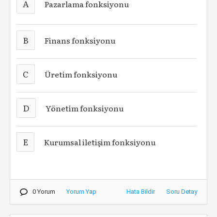
A
Pazarlama fonksiyonu
B
Finans fonksiyonu
C
Üretim fonksiyonu
D
Yönetim fonksiyonu
E
Kurumsal iletişim fonksiyonu
0 Yorum
Yorum Yap
Hata Bildir
Soru Detay