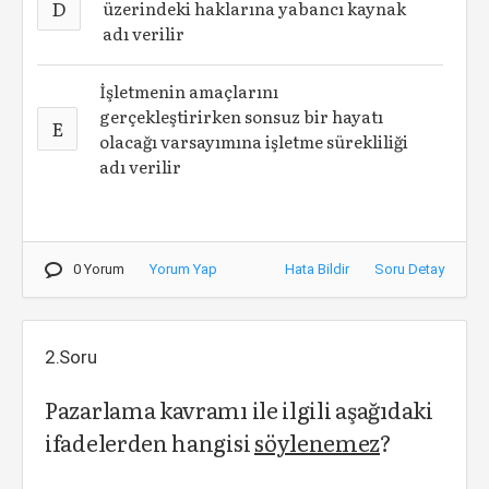
D
üzerindeki haklarına yabancı kaynak
adı verilir
İşletmenin amaçlarını
gerçekleştirirken sonsuz bir hayatı
E
olacağı varsayımına işletme sürekliliği
adı verilir
0 Yorum
Yorum Yap
Hata Bildir
Soru Detay
2.Soru
Pazarlama kavramı ile ilgili aşağıdaki
ifadelerden hangisi
söylenemez
?