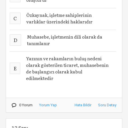
Özkaynak, işletme sahiplerinin
C
varlıklar üzerindeki haklarıdır
Muhasebe, işletmenin dili olarak da
D
tanımlanır
Yazının ve rakamların buluş nedeni
olarak gösterilen ticaret, muhasebenin
E
de başlangıcı olarak kabul
edilmektedir
0 Yorum
Yorum Yap
Hata Bildir
Soru Detay