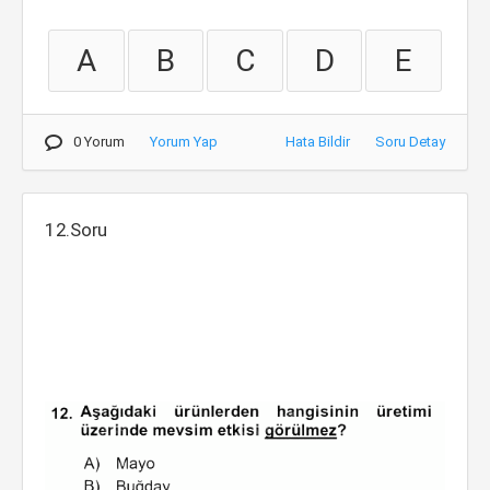
A
B
C
D
E
0 Yorum
Yorum Yap
Hata Bildir
Soru Detay
12.Soru