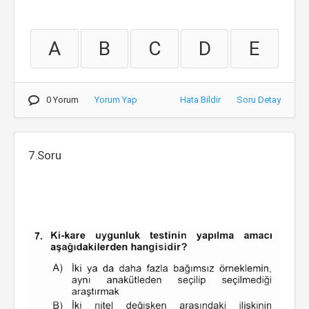
A
B
C
D
E
0 Yorum
Yorum Yap
Hata Bildir
Soru Detay
7.Soru