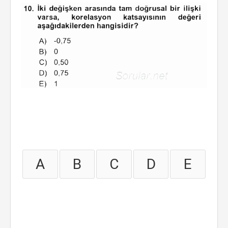
A
B
C
D
E