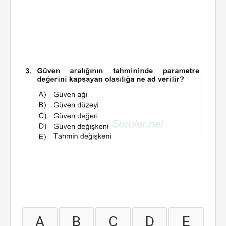
A
B
C
D
E