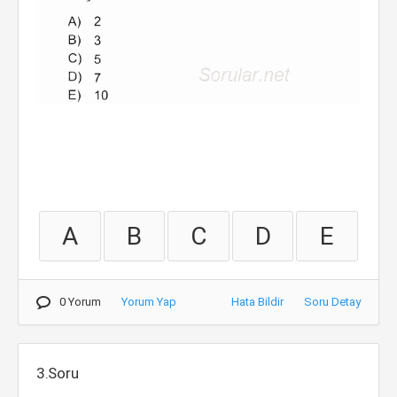
A
B
C
D
E
0 Yorum
Yorum Yap
Hata Bildir
Soru Detay
3.Soru