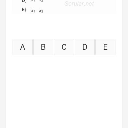
A
B
C
D
E