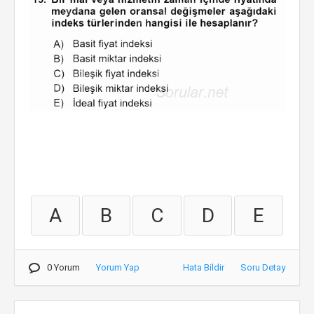
A
B
C
D
E
0 Yorum
Yorum Yap
Hata Bildir
Soru Detay