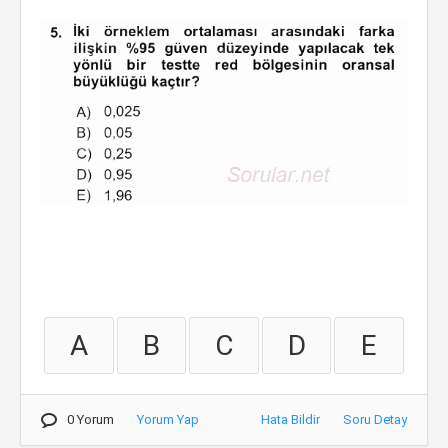
A
B
C
D
E
0 Yorum
Yorum Yap
Hata Bildir
Soru Detay