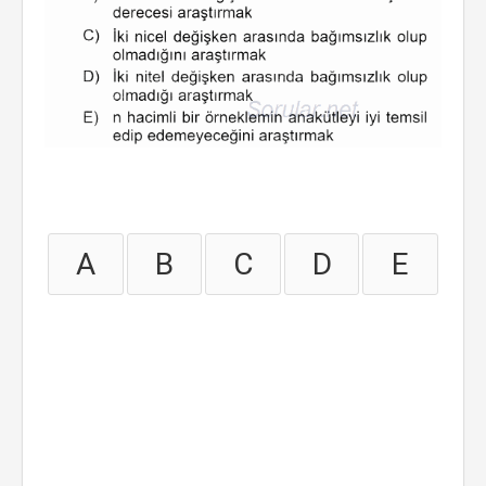
A
B
C
D
E