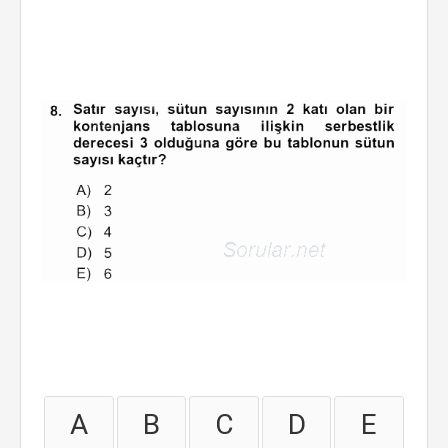
A
B
C
D
E