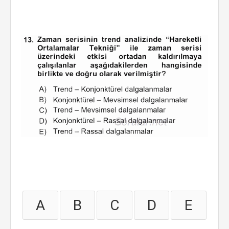
A
B
C
D
E