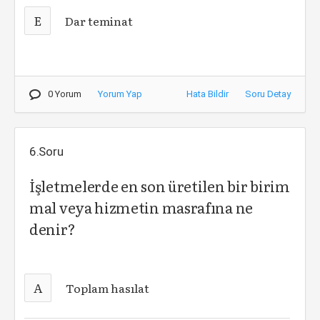
E
Dar teminat
0 Yorum
Yorum Yap
Hata Bildir
Soru Detay
6.Soru
İşletmelerde en son üretilen bir birim
mal veya hizmetin masrafına ne
denir?
A
Toplam hasılat