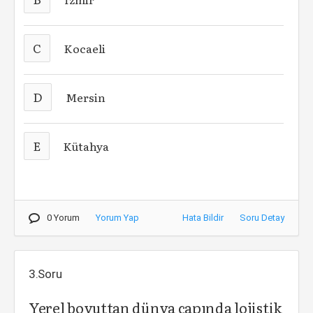
C
Kocaeli
D
Mersin
E
Kütahya
0 Yorum
Yorum Yap
Hata Bildir
Soru Detay
3.Soru
Yerel boyuttan dünya çapında lojistik