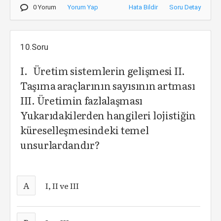
0 Yorum
Yorum Yap
Hata Bildir
Soru Detay
10.Soru
I. Üretim sistemlerin gelişmesi II.
Taşıma araçlarının sayısının artması
III. Üretimin fazlalaşması
Yukarıdakilerden hangileri lojistiğin
küreselleşmesindeki temel
unsurlardandır?
A
I, II ve III