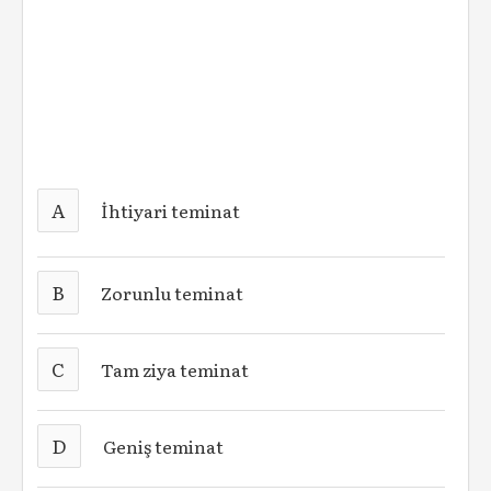
A
İhtiyari teminat
B
Zorunlu teminat
C
Tam ziya teminat
D
Geniş teminat