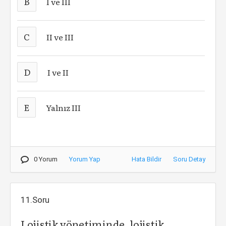
B
I ve III
C
II ve III
D
I ve II
E
Yalnız III
0 Yorum
Yorum Yap
Hata Bildir
Soru Detay
11.Soru
Lojistik yönetiminde, lojistik