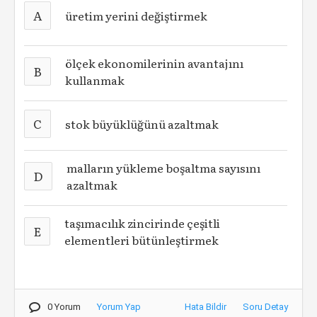
A
üretim yerini değiştirmek
ölçek ekonomilerinin avantajını
B
kullanmak
C
stok büyüklüğünü azaltmak
malların yükleme boşaltma sayısını
D
azaltmak
taşımacılık zincirinde çeşitli
E
elementleri bütünleştirmek
0 Yorum
Yorum Yap
Hata Bildir
Soru Detay