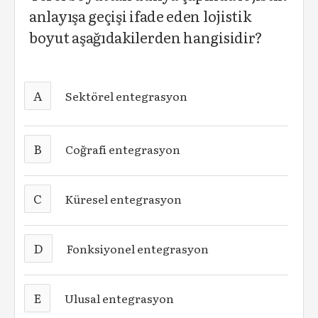
anlayışa geçişi ifade eden lojistik
boyut aşağıdakilerden hangisidir?
A
Sektörel entegrasyon
B
Coğrafi entegrasyon
C
Küresel entegrasyon
D
Fonksiyonel entegrasyon
E
Ulusal entegrasyon