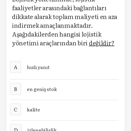
faaliyetler arasındaki bağlantıları
dikkate alarak toplam maliyeti en aza
indirmek amaçlanmaktadır.
Aşağıdakilerden hangisi lojistik
yönetimi araçlarından biri
değildir?
A
hızlı yanıt
B
en geniş stok
C
kalite
D
izlenebilirlik