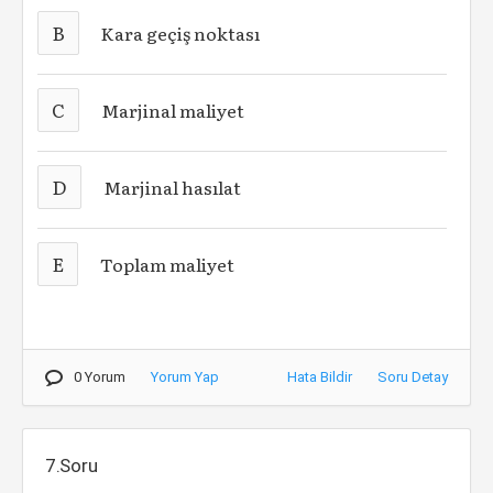
B
Kara geçiş noktası
C
Marjinal maliyet
D
Marjinal hasılat
E
Toplam maliyet
0 Yorum
Yorum Yap
Hata Bildir
Soru Detay
7.Soru