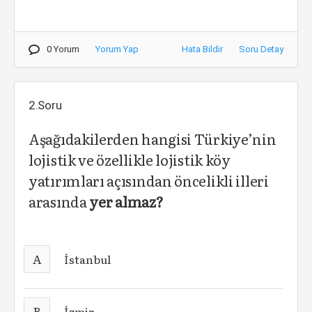
0 Yorum
Yorum Yap
Hata Bildir
Soru Detay
2.Soru
Aşağıdakilerden hangisi Türkiye’nin
lojistik ve özellikle lojistik köy
yatırımları açısından öncelikli illeri
arasında
yer almaz?
A
İstanbul
B
İzmir