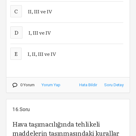
C
II, III ve IV
D
I, III ve IV
E
I, II, III ve IV
0 Yorum
Yorum Yap
Hata Bildir
Soru Detay
16.Soru
Hava taşımacılığında tehlikeli
maddelerin taşınmasındaki kurallar