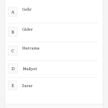
Gelir
A
Gider
B
Harcama
C
D
Maliyet
E
Zarar