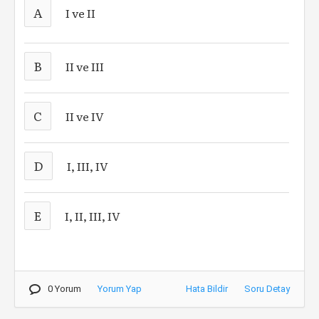
A
I ve II
B
II ve III
C
II ve IV
D
I, III, IV
E
I, II, III, IV
0 Yorum
Yorum Yap
Hata Bildir
Soru Detay