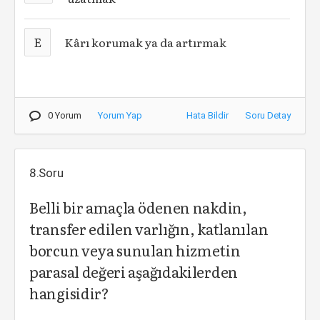
E
Kârı korumak ya da artırmak
0 Yorum
Yorum Yap
Hata Bildir
Soru Detay
8.Soru
Belli bir amaçla ödenen nakdin,
transfer edilen varlığın, katlanılan
borcun veya sunulan hizmetin
parasal değeri aşağıdakilerden
hangisidir?