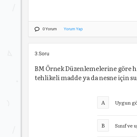
0 Yorum
Yorum Yap
3.Soru
BM Örnek Düzenlemelerine göre h
tehlikeli madde ya da nesne için su
A
Uygun gö
B
Sınıf ve