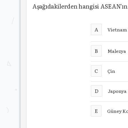
Aşağıdakilerden hangisi ASEAN'ın 
A
Vietnam
B
Malezya
C
Çin
D
Japonya
E
Güney K