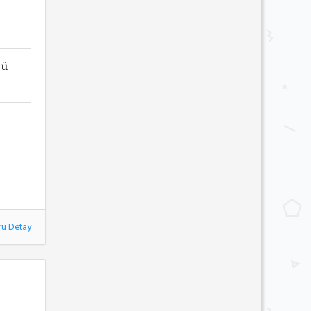
çü
ru Detay