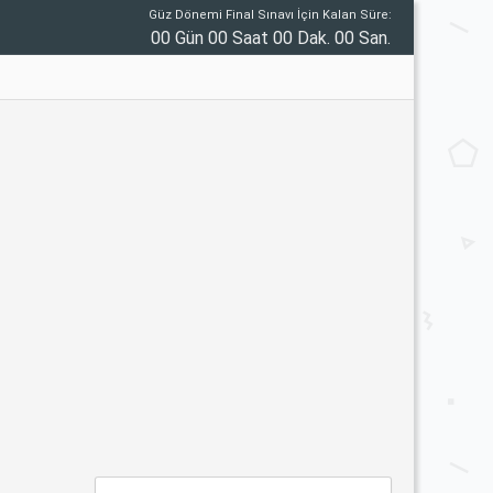
Güz Dönemi Final Sınavı İçin Kalan Süre:
00 Gün 00 Saat 00 Dak. 00 San.