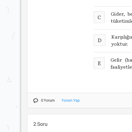
Gider, b
C
tüketiml
Karşılı
D
yoktur.
Gelir (h
E
faaliyetl
0 Yorum
Yorum Yap
2.Soru