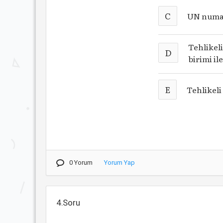
C
UN numar
Tehlikeli
D
birimi ile
E
Tehlikel
0 Yorum
Yorum Yap
4.Soru