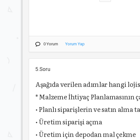
0 Yorum
Yorum Yap
5.Soru
Aşağıda verilen adımlar hangi loji
* Malzeme İhtiyaç Planlamasının ça
• Planlı siparişlerin ve satın alma 
• Üretim siparişi açma
• Üretim için depodan mal çekme