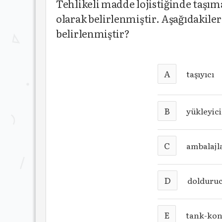
Tehlikeli madde lojistiğinde taşıma
olarak belirlenmiştir. Aşağıdakile
belirlenmiştir?
A
taşıyıcı
B
yükleyici
C
ambalajl
D
dolduru
E
tank-kon