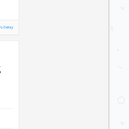
ru Detay
n
?