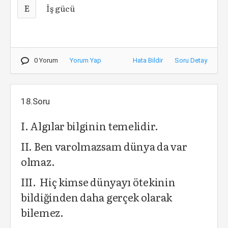
E
İş gücü
0 Yorum
Yorum Yap
Hata Bildir
Soru Detay
18.Soru
I. Algılar bilginin temelidir.
II. Ben varolmazsam dünya da var
olmaz.
III. Hiç kimse dünyayı ötekinin
bildiğinden daha gerçek olarak
bilemez.