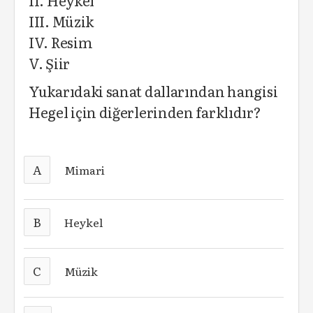
II. Heykel
III. Müzik
IV. Resim
V. Şiir
Yukarıdaki sanat dallarından hangisi
Hegel için diğerlerinden farklıdır?
A
Mimari
B
Heykel
C
Müzik