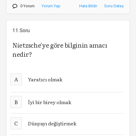
0 Yorum
Yorum Yap
Hata Bildir
Soru Detay
11.Soru
Nietzsche'ye göre bilginin amacı
nedir?
A
Yaratıcı olmak
B
İyi bir birey olmak
C
Dünyayı değiştirmek