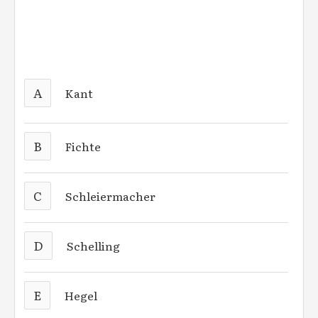
A
Kant
B
Fichte
C
Schleiermacher
D
Schelling
E
Hegel