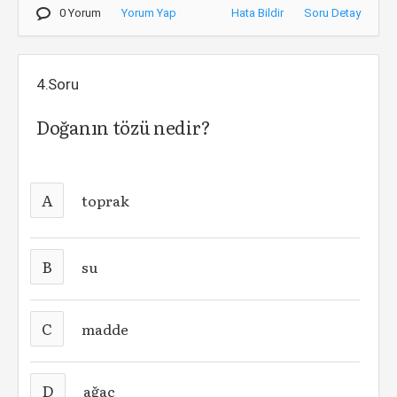
0 Yorum
Yorum Yap
Hata Bildir
Soru Detay
4.Soru
Doğanın tözü nedir?
A
toprak
B
su
C
madde
D
ağaç