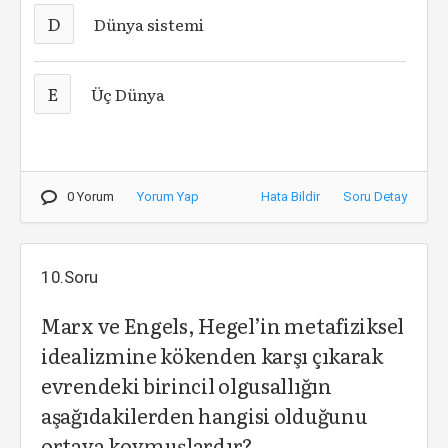
D
Dünya sistemi
E
Üç Dünya
0 Yorum
Yorum Yap
Hata Bildir
Soru Detay
10.Soru
Marx ve Engels, Hegel’in metafiziksel
idealizmine kökenden karşı çıkarak
evrendeki birincil olgusallığın
aşağıdakilerden hangisi olduğunu
ortaya koymuşlardır?