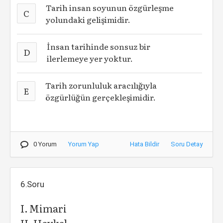
Tarih insan soyunun özgürleşme
C
yolundaki gelişimidir.
İnsan tarihinde sonsuz bir
D
ilerlemeye yer yoktur.
Tarih zorunluluk aracılığıyla
E
özgürlüğün gerçekleşimidir.
0 Yorum
Yorum Yap
Hata Bildir
Soru Detay
6.Soru
I. Mimari