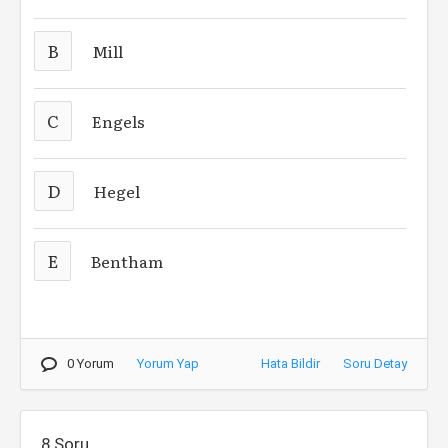
B
Mill
C
Engels
D
Hegel
E
Bentham
0 Yorum
Yorum Yap
Hata Bildir
Soru Detay
8.Soru