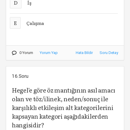
D
İş
E
Çalışma
0 Yorum
Yorum Yap
Hata Bildir
Soru Detay
16.Soru
Hegel'e göre öz mantığının asıl amacı
olan ve töz/ilinek, neden/sonuç ile
karşılıklı etkileşim alt kategorilerini
kapsayan kategori aşağıdakilerden
hangisidir?