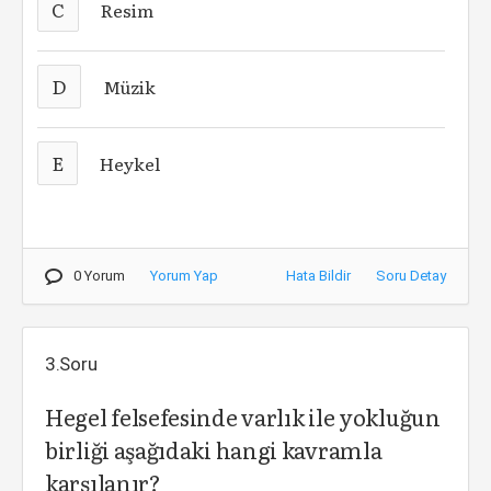
C
Resim
D
Müzik
E
Heykel
0 Yorum
Yorum Yap
Hata Bildir
Soru Detay
3.Soru
Hegel felsefesinde varlık ile yokluğun
birliği aşağıdaki hangi kavramla
karşılanır?