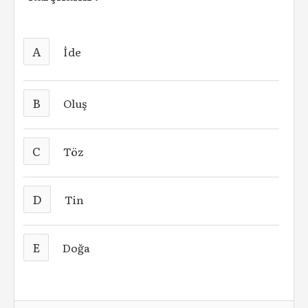
A
İde
B
Oluş
C
Töz
D
Tin
E
Doğa