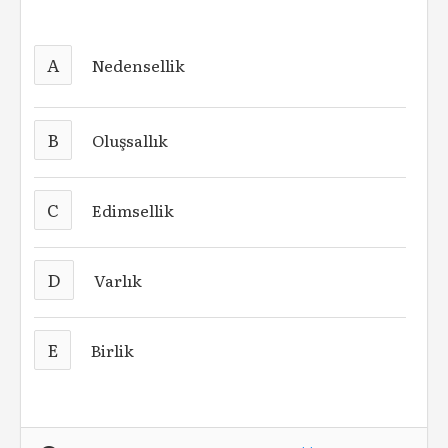
A
Nedensellik
B
Oluşsallık
C
Edimsellik
D
Varlık
E
Birlik