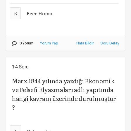
E
Ecce Homo
0 Yorum
Yorum Yap
Hata Bildir
Soru Detay
14.Soru
Marx 1844 yılında yazdığı Ekonomik
ve Felsefi Elyazmaları adlı yapıtında
hangi kavram üzerinde durulmuştur
?