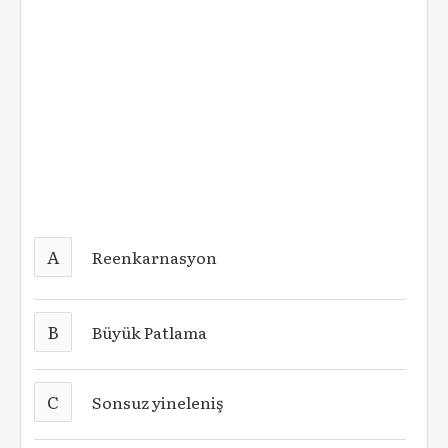
A
Reenkarnasyon
B
Büyük Patlama
C
Sonsuz yineleniş