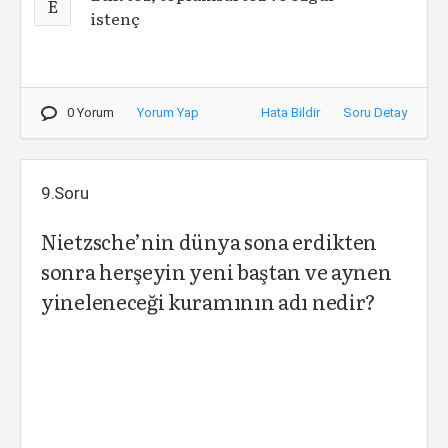
E
istenç
0 Yorum
Yorum Yap
Hata Bildir
Soru Detay
9.Soru
Nietzsche’nin dünya sona erdikten
sonra herşeyin yeni baştan ve aynen
yineleneceği kuramının adı nedir?